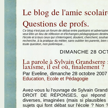
Aller au contenu
|
Aller au menu
|
Aller à la recherche
Le blog de l'amie scolair
Questions de profs.
Ce blog n'est pas un forum de débat entre partisans et adversaire
veut être un lieu de réflexion et d'échanges pédagogiques destin
l'école et à tous ceux qui s'interrogent, doutent, cherchent, souhai
recherche, à la pratique du métier, sans oublier les parents, bie
toute question, non polémique...
DIMANCHE 28 OC
La parole à Sylvain Grandserre :
laxisme, il est où, finalement ?
Par Eveline, dimanche 28 octobre 2007
Education, Ecole et Pédagogie
Avez-vous lu l'ouvrage de Sylvain Gran
DROIT DE RÉPONSES, qui répond à
diverses, imaginées (mais si plausibles !
sujets qui font débat sur l'école ? Non ?