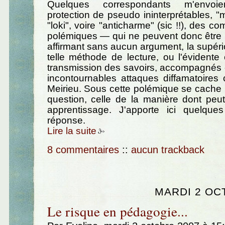
Quelques correspondants m'envoi
protection de pseudo ininterprétables, "
"loki", voire "anticharme" (sic !!), des c
polémiques — qui ne peuvent donc être 
affirmant sans aucun argument, la supério
telle méthode de lecture, ou l'évidente e
transmission des savoirs, accompagnés 
incontournables attaques diffamatoires 
Meirieu. Sous cette polémique se cache
question, celle de la manière dont peut
apprentissage. J'apporte ici quelqu
réponse.
Lire la suite
8 commentaires
::
aucun trackback
MARDI 2 OC
Le risque en pédagogie...