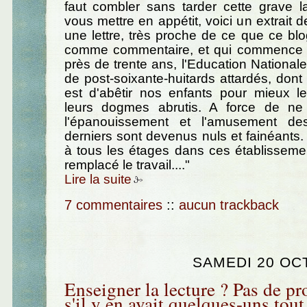
faut combler sans tarder cette grave l
vous mettre en appétit, voici un extrait 
une lettre, très proche de ce que ce blog
comme commentaire, et qui commence a
près de trente ans, l'Education National
de post-soixante-huitards attardés, dont l
est d'abêtir nos enfants pour mieux l
leurs dogmes abrutis. A force de ne
l'épanouissement et l'amusement de
derniers sont devenus nuls et fainéants.
à tous les étages dans ces établisseme
remplacé le travail...."
Lire la suite
7 commentaires
::
aucun trackback
SAMEDI 20 OC
Enseigner la lecture ? Pas de pr
s'il y en avait quelques-uns tout