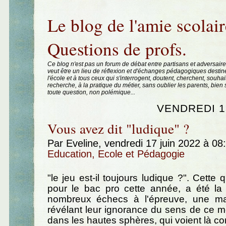
Aller au contenu
|
Aller au menu
|
Aller à la recherche
Le blog de l'amie scolair
Questions de profs.
Ce blog n'est pas un forum de débat entre partisans et adversaire
veut être un lieu de réflexion et d'échanges pédagogiques destin
l'école et à tous ceux qui s'interrogent, doutent, cherchent, souhai
recherche, à la pratique du métier, sans oublier les parents, bie
toute question, non polémique...
VENDREDI 1
Vous avez dit "ludique" ?
Par Eveline, vendredi 17 juin 2022 à 0
Education, Ecole et Pédagogie
"le jeu est-il toujours ludique ?". Cette
pour le bac pro cette année, a été la
nombreux échecs à l'épreuve, une maj
révélant leur ignorance du sens de ce 
dans les hautes sphères, qui voient là co