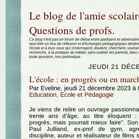
Aller au contenu
|
Aller au menu
|
Aller à la recherche
Le blog de l'amie scolair
Questions de profs.
Ce blog n'est pas un forum de débat entre partisans et adversaire
veut être un lieu de réflexion et d'échanges pédagogiques destin
l'école et à tous ceux qui s'interrogent, doutent, cherchent, souhai
recherche, à la pratique du métier, sans oublier les parents, bie
toute question, non polémique...
JEUDI 21 DÉC
L'école : en progrès ou en march
Par Eveline, jeudi 21 décembre 2023 à
Education, Ecole et Pédagogie
Je viens de relire un ouvrage passionn
trente ans d'âge, au titre éloquent :
progrès, mais pourrait mieux faire". Son
Paul Julliand, ex-prof de gym, ag
discipline, auteur et réalisateur de films 