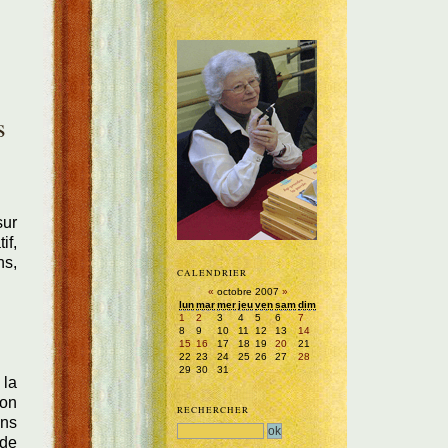
s
sur
if,
ns,
CALENDRIER
«
octobre 2007
»
lun
mar
mer
jeu
ven
sam
dim
1
2
3
4
5
6
7
8
9
10
11
12
13
14
15
16
17
18
19
20
21
22
23
24
25
26
27
28
29
30
31
 la
 on
RECHERCHER
ans
 de