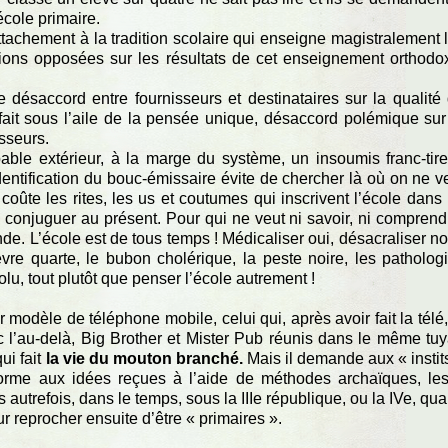
école primaire.
achement à la tradition scolaire qui enseigne magistralement 
usions opposées sur les résultats de cet enseignement orthodo
 désaccord entre fournisseurs et destinataires sur la qualité
rfait sous l’aile de la pensée unique, désaccord polémique sur
sseurs.
ble extérieur, à la marge du système, un insoumis franc-tire
dentification du bouc-émissaire évite de chercher là où on ne v
coûte les rites, les us et coutumes qui inscrivent l’école dans
 conjuguer au présent. Pour qui ne veut ni savoir, ni comprend
de. L’école est de tous temps ! Médicaliser oui, désacraliser no
èvre quarte, le bubon cholérique, la peste noire, les patholog
lu, tout plutôt que penser l’école autrement !
odèle de téléphone mobile, celui qui, après avoir fait la télé,
 l’au-delà, Big Brother et Mister Pub réunis dans le même tu
ui fait
la vie du mouton branché.
Mais il demande aux « instit
forme aux idées reçues à l’aide de méthodes archaïques, le
s autrefois, dans le temps, sous la IIIe république, ou la IVe, qu
ur reprocher ensuite d’être « primaires ».