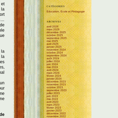
 et
CATÉGORIES
 la
Education, Ecole et Pédagogie
ort
te…
ARCHIVES
 de
avril 2026
ble
mars 2026
décembre 2025
que
octobre 2025
septembre 2025
mai 2025
avril 2025
janvier 2025
novembre 2024
 la
octobre 2024
septembre 2024
 la
août 2024
les
juillet 2024
juin 2024
es,
mai 2024
avril 2024
nal
mars 2024
février 2024
janvier 2024
décembre 2023
cun
novembre 2023
our
octobre 2023
septembre 2023
mme
juillet 2023
juin 2023
 ne
mai 2023
avril 2023
mars 2023
février 2023
janvier 2023
décembre 2022
 de
novembre 2022