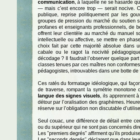
communication
, à laquelle ne se hasarde q
— mais c’est encore trop — serait nocive. C
publique, reprise politiquement par les go
groupes de pression du marché du soutien sco
profanes et enseignants professionnels, de bo
offrent leur clientèle au marché du manuel sc
intellectuelle ou affective, se mettre en pha
choix fait par cette majorité absolue dans
cabale ou le ragot la nocivité pédagogiq
décodage ? Il faudrait l’observer quelque part
classes tenues par ces maîtres non conformes
pédagogistes, introuvables dans une botte de 
Ces ratés du formatage idéologique, qui façon
de traverse, rompant la symétrie monotone d
langue des signes visuels
, ils apprennent 
détour par l’oralisation des graphèmes. Heure
réserve sur l’obligation non discutable d’utili
Seul couac, une différence de détail entre c
ou du supérieur qui ne sont pas concernés di
Les "premiers degrés" affirment qu'ils produis
Les "seconds degrés" déclarent que dans leur 