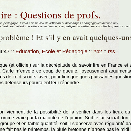
ire : Questions de profs.
 la pédagogie. Il veut être un lieu de réflexion et d'échanges pédagogiques destiné aux
rchent, souhaitent une aide à la recherche, à la pratique du métier, sans oublier les parents, bien
problème ! Et s'il y en avait quelques-un
14:47
::
Education, Ecole et Pédagogie
::
#42
::
rss
e (et officiel) sur la décrépitude du savoir lire en France et 
 Carle m'envoie ce coup de gueule, joyeusement argumentat
es de ce discours, avec, pour finir quelques puissantes questio
urs défenseurs pourraient leur répondre...
tion viennent de la possibilité de la vérifier dans les lieux où
omme vraie par la majorité de l’opinion. Soit le fait social dont
 groupe et en faible quantité, soit il s’observe avec régularité d
e fait pas le printemps, la pluie bretonne n’arrose pas le midi