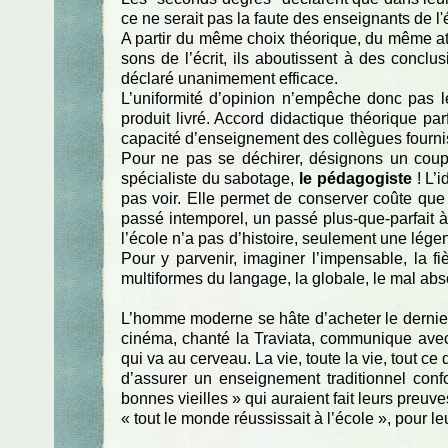
ce ne serait pas la faute des enseignants de l'
A partir du même choix théorique, du même att
sons de l’écrit, ils aboutissent à des concl
déclaré unanimement efficace.
L’uniformité d’opinion n’empêche donc pas le
produit livré. Accord didactique théorique pa
capacité d’enseignement des collègues fourni
Pour ne pas se déchirer, désignons un coupa
spécialiste du sabotage,
le pédagogiste
! L’i
pas voir. Elle permet de conserver coûte que 
passé intemporel, un passé plus-que-parfait à
l’école n’a pas d’histoire, seulement une légen
Pour y parvenir, imaginer l’impensable, la fi
multiformes du langage, la globale, le mal abso
L’homme moderne se hâte d’acheter le dernier m
cinéma, chanté la Traviata, communique avec
qui va au cerveau. La vie, toute la vie, tout ce q
d’assurer un enseignement traditionnel con
bonnes vieilles » qui auraient fait leurs preuve
« tout le monde réussissait à l’école », pour le