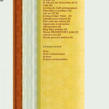
ire
la Tribune de l'Education de D.
Calin
Le blog du Café pédagogique
Education et politique
n
Lire au CP
le blog d'Alain Thirel...
Librairie pour enfants
a
Plus près des élèves
Apprendre à mémoriser
efficacement
Blog Bleu primaire
Revue RECHERCHES (Lille)
cancres.com
l'école pour les parents
SYNDICATION
fil rss
fil rss commentaires
fil atom
fil atom commentaires