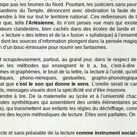
sipe pas les brumes du Nord. Pourtant, les justiciers sans peur
s Gardiens du Temple, dénoncent avec obstination la faute de
dre à lire sur tout le territoire national. Ces redresseurs de t
 que, telle
l’Arlésienne
, ils n’ont jamais vue mais qui exis
uteurs clandestins, bien cachés dans des écoles de lande et
 « lecture » des lettres et de la « fusion » syllabique) à l’ensem
e dont les sources d’information plongent dans la pensée magi
in d’un bouc-émissaire pour nourrir ses fantasmes.
t scrupuleusement, partout, au grand jour, dans le respect de
tion les méthodes qui enseignent le b a, ba, c'est-à-dire
t graphèmes, le bruit de la lettre, la lecture à l'unité, qu'el
iques, phono-mimiques, gestuelles, grapho-phonologiqu
lat que
c’est le son qui donne le sens
. L’oreille serait le ca
ts, messages visuels dont la spécificité est d’être insonore.
ndre à lire. De la maternelle au lycée et à l’université cha
hodes synthétiques qui assemblent des unités élémentaires p
, qui transmettent aux enfants les règles du déchiffrage, co
vers des leçons méthodiques de lecture. Elles sont parfaites. On
ecte et sans préalable de la lecture
comme instrument social