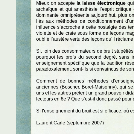
Mieux on accepte
la laisse électronique
qui
archaïque et qui anesthésie l’esprit critiqu
dominante omniprésente aujourd’hui, plus on
liés aux méthodes de conditionnement d’
influence s’accroche à cette nostalgie des t
violette et de craie sous forme de leçons mag
oublié l’austère vertu des leçons qu’il réclame
Si, loin des consommateurs de bruit stupéfiés p
pourquoi les profs du second degré, sans i
enseignement spécifique que la tradition réser
paradoxalement, sont-ils si convaincus de son 
Comment de bonnes méthodes d’enseigneme
anciennes (Boscher, Borel-Maisonny), qui se 
uns et les autres prêtent un grand pouvoir di
lecteurs en 6e ? Que s’est-il donc passé pour 
Si l'enseignement du bruit est si efficace, où e
Laurent Carle (septembre 2007)