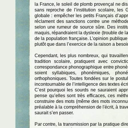
la France, le soleil de plomb provençal ne dis
sans reproche de l’institution scolaire, le
globale : empêcher les petits Français d’appren
réclament des sanctions contre une méthode
selon une rumeur de source sûre. Des instit
maquis, répandraient la dyslexie (trouble de la
de la population française. L’opinion publiqu
plutôt que dans l’exercice de la raison a beso
Cependant, les plus nombreux, qui travaillen
tradition scolaire, pratiquent avec convic
correspondance phonographique entre phonèmes e
soient syllabiques, phonémiques, phonét
orthophoniques. Toutes fondées sur le postu
incontournable de l’intelligence des textes écri
C’est pourquoi les sourds ne sauraient appre
pense qu’elles sont très efficaces, ces mét
construire des mots (même des mots inconnus)
préalable à la compréhension de l'écrit, à tra
saurait s’en passer.
Par contre, la transmission par la pratique dir