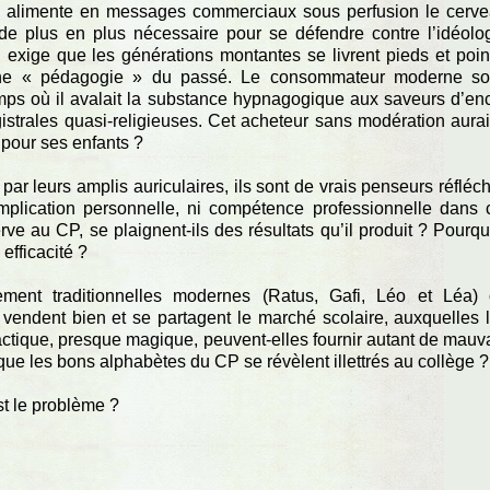
 alimente en messages commerciaux sous perfusion le cerv
e de plus en plus nécessaire pour se défendre contre l’idéolo
 exige que les générations montantes se livrent pieds et poi
une « pédagogie » du passé. Le consommateur moderne s
emps où il avalait la substance hypnagogique aux saveurs d’en
istrales quasi-religieuses. Cet acheteur sans modération aurait
 pour ses enfants ?
ar leurs amplis auriculaires, ils sont de vrais penseurs réfléch
mplication personnelle, ni compétence professionnelle dans 
ve au CP, se plaignent-ils des résultats qu’il produit ? Pourqu
efficacité ?
nt traditionnelles modernes (Ratus, Gafi, Léo et Léa)
vendent bien et se partagent le marché scolaire, auxquelles 
dactique, presque magique, peuvent-elles fournir autant de mauv
que les bons alphabètes du CP se révèlent illettrés au collège ?
st le problème ?