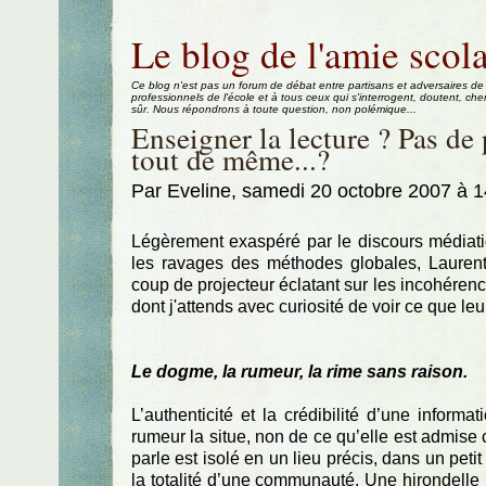
Aller au contenu
|
Aller au menu
|
Aller à la recherche
Le blog de l'amie scola
Ce blog n'est pas un forum de débat entre partisans et adversaires de
professionnels de l'école et à tous ceux qui s'interrogent, doutent, che
sûr. Nous répondrons à toute question, non polémique...
Enseigner la lecture ? Pas de 
tout de même...?
Par Eveline, samedi 20 octobre 2007 à 
Légèrement exaspéré par le discours médiatiqu
les ravages des méthodes globales, Laurent
coup de projecteur éclatant sur les incohérenc
dont j'attends avec curiosité de voir ce que le
Le dogme, la rumeur, la rime sans raison.
L’authenticité et la crédibilité d’une informa
rumeur la situe, non de ce qu’elle est admise c
parle est isolé en un lieu précis, dans un petit
la totalité d’une communauté. Une hirondelle n