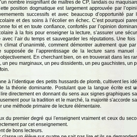
u’un nombre insignifiant de maîtres de CP, landais ou maquisar
ette position dogmatique est largement approuvée par l’opin
uvernements successifs et avec beaucoup d’opportunité par 
laire et des soins à l’écolier en échec. C’est pourquoi pare
nne foi et en toute confiance, confortés par l’opinion dominan
olaire à la fois pour enseigner la lecture, s’assurer une sécur
se avec l’air du temps et sauvegarder les réputations. Une fois
 un climat d’unanimité, comment démontrer autrement que par
ue supposée de l’apprentissage de la lecture sans manuel
 objectivement. En cherchant bien, on en trouverait dans les ra
, un peu marginaux, un peu dissidents, un peu gauchistes, un 
foin.
ne à l’identique des petits hussards de plomb, cultivent les id
e la théorie dominante. Postulant que la langue écrite est
u
à lire directement en donnant du sens aux signes graphiques s
usement pour la tradition et le marché, la majorité s'accorde s
ser une méthode primaire de lecture élémentaire.
eux du premier degré qui l'enseignent vraiment et ceux du sec
rectement par cet enseignement.
ent de bons lecteurs.
classe un élève sur quatre ne sait pas lire et ils se demandent