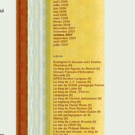
août 2008
juillet 2008
juin 2008
ui
mai 2008
avril 2008
mars 2008
février 2008
janvier 2008
décembre 2007
novembre 2007
octobre 2007
septembre 2007
août 2007
juillet 2007
LIENS
Enseigner le français avec Eveline
Charmeux
Le blog des Agoras du Revest
Groupe Français d'Education
Nouvelle
GFEN Secteur Langues
Le blog de J. F. Launay
Le site de l'ICEM, pédagogie Freinet
Le blog de Lubin
Le blog de Chris : Prof en
campagne
Le blog de Vincent Jarousseau
Le bigbang blog
Le blog de Daniel Rome
Le blog du Petit Docteur
Le site médiéval d'Alain Galoin
Le site pédagogique de M.
Debray
Le blog de Ludovic Bourely
Le site du CRAP
Le site de Philippe Meirieu
L'écume des heures : le blog de
D.Calin