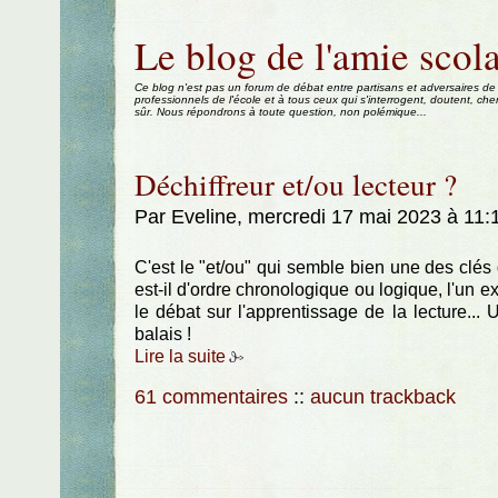
Aller au contenu
|
Aller au menu
|
Aller à la recherche
Le blog de l'amie scola
Ce blog n'est pas un forum de débat entre partisans et adversaires de
professionnels de l'école et à tous ceux qui s'interrogent, doutent, che
sûr. Nous répondrons à toute question, non polémique...
Déchiffreur et/ou lecteur ?
Par Eveline, mercredi 17 mai 2023 à 11
C'est le "et/ou" qui semble bien une des clés 
est-il d'ordre chronologique ou logique, l'un e
le débat sur l'apprentissage de la lecture...
balais !
Lire la suite
61 commentaires
::
aucun trackback