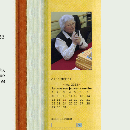
23
ts,
lue
CALENDRIER
 et
«
mai 2023
»
lun
mar
mer
jeu
ven
sam
dim
1
2
3
4
5
6
7
8
9
10
11
12
13
14
15
16
17
18
19
20
21
22
23
24
25
26
27
28
29
30
31
RECHERCHER