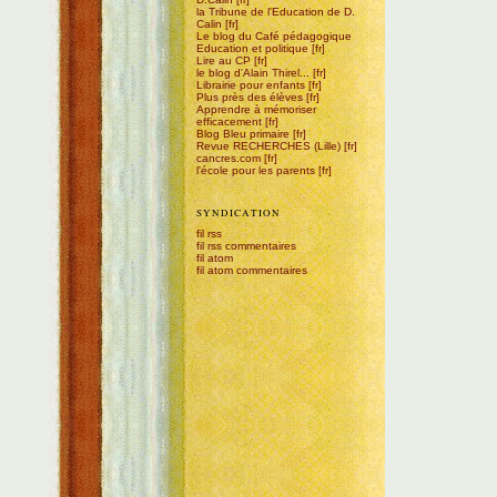
la Tribune de l'Education de D.
Calin
Le blog du Café pédagogique
Education et politique
Lire au CP
le blog d'Alain Thirel...
Librairie pour enfants
Plus près des élèves
Apprendre à mémoriser
efficacement
Blog Bleu primaire
Revue RECHERCHES (Lille)
cancres.com
l'école pour les parents
SYNDICATION
fil rss
fil rss commentaires
fil atom
fil atom commentaires