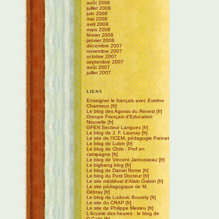
août 2008
juillet 2008
juin 2008
mai 2008
avril 2008
mars 2008
février 2008
janvier 2008
décembre 2007
novembre 2007
octobre 2007
septembre 2007
août 2007
juillet 2007
LIENS
Enseigner le français avec Eveline
Charmeux
Le blog des Agoras du Revest
Groupe Français d'Education
Nouvelle
GFEN Secteur Langues
Le blog de J. F. Launay
Le site de l'ICEM, pédagogie Freinet
Le blog de Lubin
Le blog de Chris : Prof en
campagne
Le blog de Vincent Jarousseau
Le bigbang blog
Le blog de Daniel Rome
Le blog du Petit Docteur
Le site médiéval d'Alain Galoin
Le site pédagogique de M.
Debray
Le blog de Ludovic Bourely
Le site du CRAP
Le site de Philippe Meirieu
L'écume des heures : le blog de
D.Calin