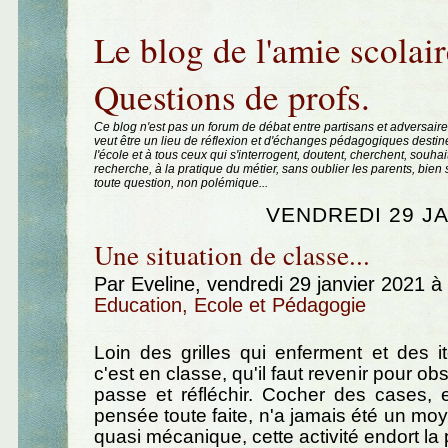
Aller au contenu
|
Aller au menu
|
Aller à la recherche
Le blog de l'amie scolair
Questions de profs.
Ce blog n'est pas un forum de débat entre partisans et adversaire
veut être un lieu de réflexion et d'échanges pédagogiques destin
l'école et à tous ceux qui s'interrogent, doutent, cherchent, souhai
recherche, à la pratique du métier, sans oublier les parents, bie
toute question, non polémique...
VENDREDI 29 JA
Une situation de classe...
Par Eveline, vendredi 29 janvier 2021 
Education, Ecole et Pédagogie
Loin des grilles qui enferment et des i
c'est en classe, qu'il faut revenir pour ob
passe et réfléchir. Cocher des cases, 
pensée toute faite, n'a jamais été un moy
quasi mécanique, cette activité endort la