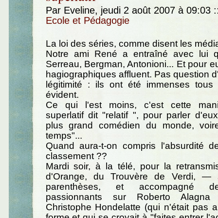
Par Eveline, jeudi 2 août 2007 à 09:03
:
Ecole et Pédagogie
La loi des séries, comme disent les médi
Notre ami René a entraîné avec lui q
Serreau, Bergman, Antonioni... Et pour eu
hagiographiques affluent. Pas question d'
légitimité : ils ont été immenses tous l
évident.
Ce qui l'est moins, c'est cette manie
superlatif dit "relatif ", pour parler d'eu
plus grand comédien du monde, voire
temps"...
Quand aura-t-on compris l'absurdité 
classement ??
Mardi soir, à la télé, pour la retransmi
d'Orange, du Trouvère de Verdi, — s
parenthèses, et accompagné de
passionnants sur Roberto Alagna
Christophe Hondelatte (qui n'était pas
forme et qui se croyait à "faites entrer l'a