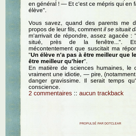
en général ! — Et c'est ce mépris qui en 
élève".
Vous savez, quand des parents me d
propos de leur fils, comment
il se situait
m'arrivait de répondre, assez agacée : "I
situé, près de la fenêtre...". E
mécontentement que suscitait ma répons
"
Un élève n'a pas à être meilleur que les
être meilleur qu'hier
".
En matière de sciences humaines, le 
vraiment une idiotie, — pire, (notamment
danger gravissime. Il serait temps q
conscience.
2 commentaires
::
aucun trackback
PROPULSÉ PAR DOTCLEAR