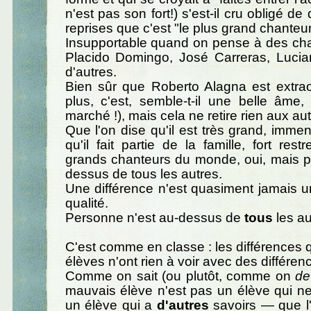
n'est pas son fort!) s'est-il cru obligé de 
reprises que c'est "le plus grand chante
Insupportable quand on pense à des c
Placido Domingo, José Carreras, Lucian
d'autres.
Bien sûr que Roberto Alagna est extrao
plus, c'est, semble-t-il une belle âme
marché !), mais cela ne retire rien aux aut
Que l'on dise qu'il est très grand, immen
qu'il fait partie de la famille, fort rest
grands chanteurs du monde, oui, mais pa
dessus de tous les autres.
Une différence n'est quasiment jamais u
qualité.
Personne n'est au-dessus de
tous
les au
C'est comme en classe : les différences q
élèves n'ont rien à voir avec des différen
Comme on sait (ou plutôt, comme on
de
mauvais élève n'est pas un élève qui ne s
un élève qui a
d'autres
savoirs — que l'