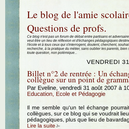
Aller au contenu
|
Aller au menu
|
Aller à la recherche
Le blog de l'amie scolair
Questions de profs.
Ce blog n'est pas un forum de débat entre partisans et adversaire
veut être un lieu de réflexion et d'échanges pédagogiques destin
l'école et à tous ceux qui s'interrogent, doutent, cherchent, souhai
recherche, à la pratique du métier, sans oublier les parents, bie
toute question, non polémique...
VENDREDI 31
Billet n°2 de rentrée : Un écha
collègue sur un point de gramm
Par Eveline, vendredi 31 août 2007 à 1
Education, Ecole et Pédagogie
Il me semble qu'un tel échange pourrait
collègues, sur ce blog qui se voudrait li
pédagogiques, plus que lieu de bavardag
Lire la suite