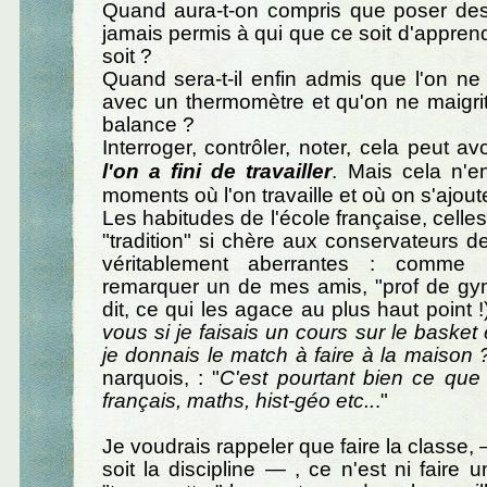
Quand aura-t-on compris que poser des
jamais permis à qui que ce soit d'appren
soit ?
Quand sera-t-il enfin admis que l'on n
avec un thermomètre et qu'on ne maigri
balance ?
Interroger, contrôler, noter, cela peut av
l'on a fini de travailler
. Mais cela n'
moments où l'on travaille et où on s'ajout
Les habitudes de l'école française, celle
"tradition" si chère aux conservateurs de
véritablement aberrantes : comme 
remarquer un de mes amis, "prof de g
dit, ce qui les agace au plus haut point !)
vous si je faisais un cours sur le basket 
je donnais le match à faire à la maison 
narquois, : "
C'est pourtant bien ce que
français, maths, hist-géo etc..
."
Je voudrais rappeler que faire la classe,
soit la discipline — , ce n'est ni faire 