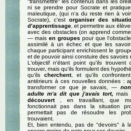
"transmettre" les contenus dans les oreil
ni se prendre pour Socrate et pratiqu
maïeutique, (qui n'a du reste rien à voi
Socrate), c'est
organiser des situati
d'apprentissage
, et permettre aux élève
avec des obstacles (on apprend comme 
— mais
en groupes
pour que l'obstacle
assimilé à un échec et que les savoirs
chaque participant enrichissent le group
et de pouvoir ainsi constuire des savoir
L'objectif n'étant point qu'ils trouvent
trouver, mais qu'ils formulent des hypothè
qu'ils
cherchent
, et qu'ils confronten
antérieurs à ces nouvelles données : a
transformer ce que je savais, —
non
adulte m'a dit que j'avais tort,
mais 
découvert
, en travaillant, que m
fonctionnait pas dans la situation p
permettait pas de résoudre les pro
trouvaient.
Et, bien entendu, pas de "devoirs" à 
encore moins de note pour ces devoirs.