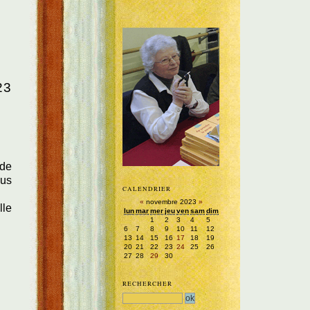
23
 de
lus
CALENDRIER
«
novembre 2023
»
lle
lun
mar
mer
jeu
ven
sam
dim
1
2
3
4
5
6
7
8
9
10
11
12
13
14
15
16
17
18
19
20
21
22
23
24
25
26
27
28
29
30
RECHERCHER