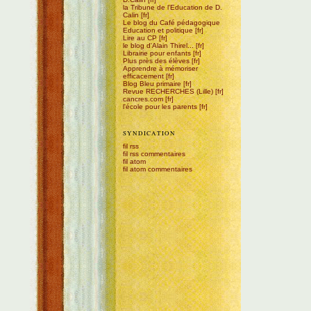
la Tribune de l'Education de D.
Calin
Le blog du Café pédagogique
Education et politique
Lire au CP
le blog d'Alain Thirel...
Librairie pour enfants
Plus près des élèves
Apprendre à mémoriser
efficacement
Blog Bleu primaire
Revue RECHERCHES (Lille)
cancres.com
l'école pour les parents
SYNDICATION
fil rss
fil rss commentaires
fil atom
fil atom commentaires