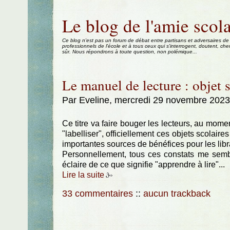
Aller au contenu
|
Aller au menu
|
Aller à la recherche
Le blog de l'amie scola
Ce blog n'est pas un forum de débat entre partisans et adversaires de
professionnels de l'école et à tous ceux qui s'interrogent, doutent, che
sûr. Nous répondrons à toute question, non polémique...
Le manuel de lecture : objet 
Par Eveline, mercredi 29 novembre 202
Ce titre va faire bouger les lecteurs, au momen
"labelliser", officiellement ces objets scolair
importantes sources de bénéfices pour les libr
Personnellement, tous ces constats me semblen
éclaire de ce que signifie "apprendre à lire"...
Lire la suite
33 commentaires
::
aucun trackback