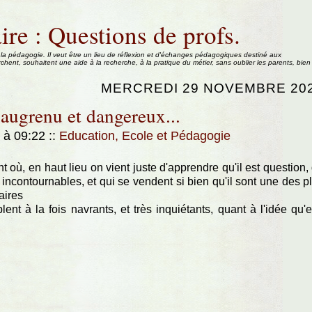
ire : Questions de profs.
 la pédagogie. Il veut être un lieu de réflexion et d'échanges pédagogiques destiné aux
rchent, souhaitent une aide à la recherche, à la pratique du métier, sans oublier les parents, bien
MERCREDI 29 NOVEMBRE 20
saugrenu et dangereux...
3 à 09:22
::
Education, Ecole et Pédagogie
t où, en haut lieu on vient juste d'apprendre qu'il est question,
es incontournables, et qui se vendent si bien qu'il sont une des p
aires
t à la fois navrants, et très inquiétants, quant à l'idée qu'e