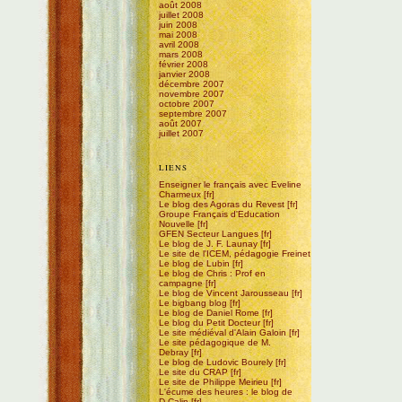
août 2008
juillet 2008
juin 2008
mai 2008
avril 2008
mars 2008
février 2008
janvier 2008
décembre 2007
novembre 2007
octobre 2007
septembre 2007
août 2007
juillet 2007
LIENS
Enseigner le français avec Eveline
Charmeux
Le blog des Agoras du Revest
Groupe Français d'Education
Nouvelle
GFEN Secteur Langues
Le blog de J. F. Launay
Le site de l'ICEM, pédagogie Freinet
Le blog de Lubin
Le blog de Chris : Prof en
campagne
Le blog de Vincent Jarousseau
Le bigbang blog
Le blog de Daniel Rome
Le blog du Petit Docteur
Le site médiéval d'Alain Galoin
Le site pédagogique de M.
Debray
Le blog de Ludovic Bourely
Le site du CRAP
Le site de Philippe Meirieu
L'écume des heures : le blog de
D.Calin