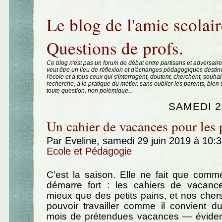
Aller au contenu
|
Aller au menu
|
Aller à la recherche
Le blog de l'amie scolair
Questions de profs.
Ce blog n'est pas un forum de débat entre partisans et adversaire
veut être un lieu de réflexion et d'échanges pédagogiques destin
l'école et à tous ceux qui s'interrogent, doutent, cherchent, souhai
recherche, à la pratique du métier, sans oublier les parents, bie
toute question, non polémique...
SAMEDI 2
Un cahier de vacances pour les 
Par Eveline, samedi 29 juin 2019 à 10:
Ecole et Pédagogie
C'est la saison. Elle ne fait que comm
démarre fort : les cahiers de vacan
mieux que des petits pains, et nos che
pouvoir travailler comme il convient d
mois de prétendues vacances — évide