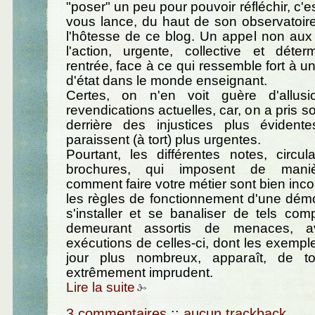
"poser" un peu pour pouvoir réfléchir, c'
vous lance, du haut de son observatoire 
l'hôtesse de ce blog. Un appel non aux
l'action, urgente, collective et déte
rentrée, face à ce qui ressemble fort à u
d'état dans le monde enseignant.
Certes, on n'en voit guère d'allus
revendications actuelles, car, on a pris s
derrière des injustices plus évident
paraissent (à tort) plus urgentes.
Pourtant, les différentes notes, circul
brochures, qui imposent de manièr
comment faire votre métier sont bien inc
les règles de fonctionnement d'une démo
s'installer et se banaliser de tels co
demeurant assortis de menaces, 
exécutions de celles-ci, dont les exemp
jour plus nombreux, apparaît, de to
extrêmement imprudent.
Lire la suite
3 commentaires
::
aucun trackback