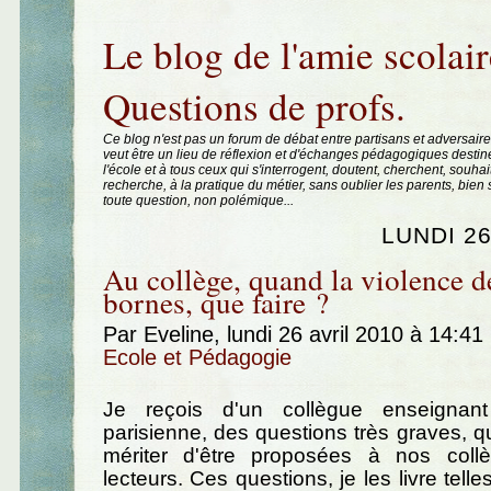
Aller au contenu
|
Aller au menu
|
Aller à la recherche
Le blog de l'amie scolair
Questions de profs.
Ce blog n'est pas un forum de débat entre partisans et adversaire
veut être un lieu de réflexion et d'échanges pédagogiques destin
l'école et à tous ceux qui s'interrogent, doutent, cherchent, souhai
recherche, à la pratique du métier, sans oublier les parents, bie
toute question, non polémique...
LUNDI 26
Au collège, quand la violence d
bornes, que faire ?
Par Eveline, lundi 26 avril 2010 à 14:41
Ecole et Pédagogie
Je reçois d'un collègue enseignan
parisienne, des questions très graves, 
mériter d'être proposées à nos coll
lecteurs. Ces questions, je les livre telle