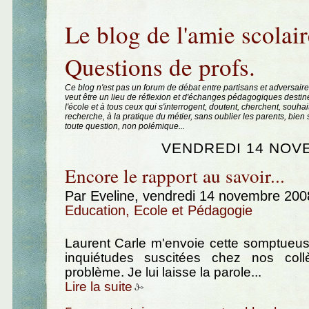
Aller au contenu
|
Aller au menu
|
Aller à la recherche
Le blog de l'amie scolair
Questions de profs.
Ce blog n'est pas un forum de débat entre partisans et adversaire
veut être un lieu de réflexion et d'échanges pédagogiques destin
l'école et à tous ceux qui s'interrogent, doutent, cherchent, souhai
recherche, à la pratique du métier, sans oublier les parents, bie
toute question, non polémique...
VENDREDI 14 NOV
Encore le rapport au savoir...
Par Eveline, vendredi 14 novembre 20
Education, Ecole et Pédagogie
Laurent Carle m'envoie cette somptueu
inquiétudes suscitées chez nos col
problème. Je lui laisse la parole...
Lire la suite