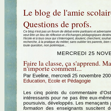
Aller au contenu
|
Aller au menu
|
Aller à la recherche
Le blog de l'amie scolair
Questions de profs.
Ce blog n'est pas un forum de débat entre partisans et adversaire
veut être un lieu de réflexion et d'échanges pédagogiques destin
l'école et à tous ceux qui s'interrogent, doutent, cherchent, souhai
recherche, à la pratique du métier, sans oublier les parents, bie
toute question, non polémique...
MERCREDI 25 NOV
Faire la classe, ça s'apprend. Ma
n'importe comment...
Par Eveline, mercredi 25 novembre 20
Education, Ecole et Pédagogie
Les cinq points du commentaire d'Ost
intéressants pour ne pas être eux-mê
poursuivis, développés. Les menaçants 
formation
des enseignants suscitent 