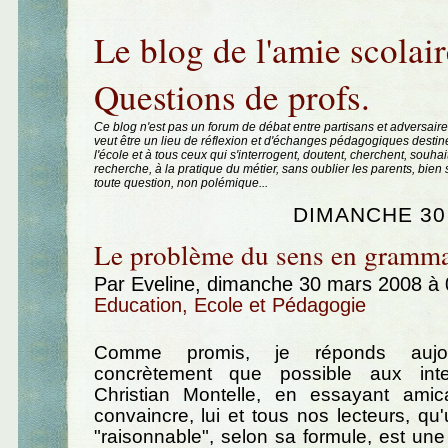
Aller au contenu
|
Aller au menu
|
Aller à la recherche
Le blog de l'amie scolair
Questions de profs.
Ce blog n'est pas un forum de débat entre partisans et adversaire
veut être un lieu de réflexion et d'échanges pédagogiques destin
l'école et à tous ceux qui s'interrogent, doutent, cherchent, souhai
recherche, à la pratique du métier, sans oublier les parents, bie
toute question, non polémique...
DIMANCHE 30
Le problème du sens en grammai
Par Eveline, dimanche 30 mars 2008 à
Education, Ecole et Pédagogie
Comme promis, je réponds aujou
concrètement que possible aux inte
Christian Montelle, en essayant ami
convaincre, lui et tous nos lecteurs, q
"raisonnable", selon sa formule, est un