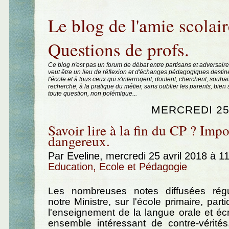
Aller au contenu
|
Aller au menu
|
Aller à la recherche
Le blog de l'amie scolair
Questions de profs.
Ce blog n'est pas un forum de débat entre partisans et adversaire
veut être un lieu de réflexion et d'échanges pédagogiques destin
l'école et à tous ceux qui s'interrogent, doutent, cherchent, souhai
recherche, à la pratique du métier, sans oublier les parents, bie
toute question, non polémique...
MERCREDI 25
Savoir lire à la fin du CP ? Impo
dangereux.
Par Eveline, mercredi 25 avril 2018 à 1
Education, Ecole et Pédagogie
Les nombreuses notes diffusées régu
notre Ministre, sur l'école primaire, part
l'enseignement de la langue orale et écr
ensemble intéressant de contre-vérités,