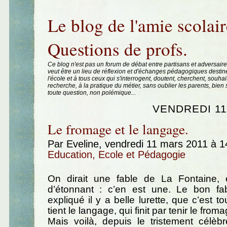
Aller au contenu
|
Aller au menu
|
Aller à la recherche
Le blog de l'amie scolair
Questions de profs.
Ce blog n'est pas un forum de débat entre partisans et adversaire
veut être un lieu de réflexion et d'échanges pédagogiques destin
l'école et à tous ceux qui s'interrogent, doutent, cherchent, souhai
recherche, à la pratique du métier, sans oublier les parents, bie
toute question, non polémique...
VENDREDI 11
Le fromage et le langage.
Par Eveline, vendredi 11 mars 2011 à 
Education, Ecole et Pédagogie
On dirait une fable de La Fontaine, 
d’étonnant : c’en est une. Le bon fa
expliqué il y a belle lurette, que c’est to
tient le langage, qui finit par tenir le froma
Mais voilà, depuis le tristement célèb