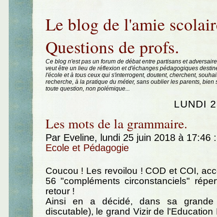
Aller au contenu
|
Aller au menu
|
Aller à la recherche
Le blog de l'amie scolair
Questions de profs.
Ce blog n'est pas un forum de débat entre partisans et adversaire
veut être un lieu de réflexion et d'échanges pédagogiques destin
l'école et à tous ceux qui s'interrogent, doutent, cherchent, souhai
recherche, à la pratique du métier, sans oublier les parents, bie
toute question, non polémique...
LUNDI 2
Les mots de la grammaire.
Par Eveline, lundi 25 juin 2018 à 17:46
:
Ecole et Pédagogie
Coucou ! Les revoilou ! COD et COI, a
56 "compléments circonstanciels" réper
retour !
Ainsi en a décidé, dans sa grande 
discutable), le grand Vizir de l'Education