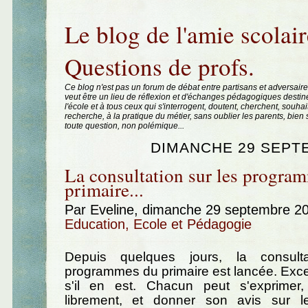
Aller au contenu
|
Aller au menu
|
Aller à la recherche
Le blog de l'amie scolair
Questions de profs.
Ce blog n'est pas un forum de débat entre partisans et adversaire
veut être un lieu de réflexion et d'échanges pédagogiques destin
l'école et à tous ceux qui s'interrogent, doutent, cherchent, souhai
recherche, à la pratique du métier, sans oublier les parents, bie
toute question, non polémique...
DIMANCHE 29 SEPT
La consultation sur les progra
primaire...
Par Eveline, dimanche 29 septembre 2
Education, Ecole et Pédagogie
Depuis quelques jours, la consult
programmes du primaire est lancée. Excell
s'il en est. Chacun peut s'exprimer
librement, et donner son avis sur le