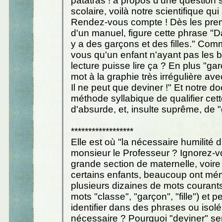
patatras ! à propos d'une question su
scolaire, voilà notre scientifique qui
Rendez-vous compte ! Dès les pre
d'un manuel, figure cette phrase "Da
y a des garçons et des filles." Com
vous qu'un enfant n'ayant pas les 
lecture puisse lire ça ? En plus "ga
mot à la graphie très irrégulière ave
Il ne peut que deviner !" Et notre d
méthode syllabique de qualifier ce
d'absurde, et, insulte suprême, de "
******************
Elle est où "la nécessaire humilité d
monsieur le Professeur ? Ignorez-v
grande section de maternelle, voire
certains enfants, beaucoup ont mé
plusieurs dizaines de mots courants
mots "classe", "garçon", "fille") et p
identifier dans des phrases ou isol
nécessaire ? Pourquoi "deviner" sera