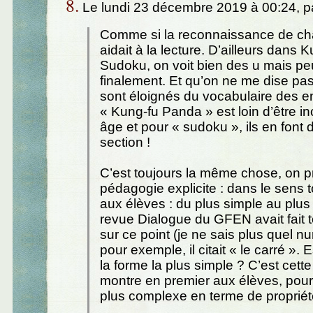
8.
Le lundi 23 décembre 2019 à 00:24, p
Comme si la reconnaissance de cha
aidait à la lecture. D’ailleurs dans 
Sudoku, on voit bien des u mais peu
finalement. Et qu’on ne me dise pa
sont éloignés du vocabulaire des e
« Kung-fu Panda » est loin d’être i
âge et pour « sudoku », ils en font 
section !
C’est toujours la même chose, on 
pédagogie explicite : dans le sens t
aux élèves : du plus simple au plu
revue Dialogue du GFEN avait fait 
sur ce point (je ne sais plus quel n
pour exemple, il citait « le carré ». 
la forme la plus simple ? C’est cett
montre en premier aux élèves, pourt
plus complexe en terme de propriét