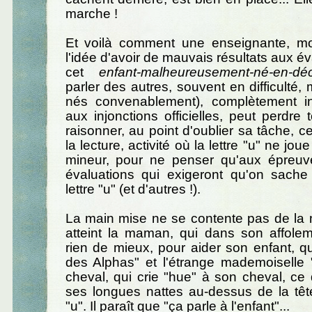
marche !
Et voilà comment une enseignante, m
l'idée d'avoir de mauvais résultats aux é
cet
enfant-malheureusement-né-en-dé
parler des autres, souvent en difficulté,
nés convenablement), complètement inf
aux injonctions officielles, peut perdre 
raisonner, au point d'oublier sa tâche, c
la lecture, activité où la lettre "u" ne jou
mineur, pour ne penser qu'aux épreuv
évaluations qui exigeront qu'on sache 
lettre "u" (et d'autres !).
La main mise ne se contente pas de la m
atteint la maman, qui dans son affolem
rien de mieux, pour aider son enfant, 
des Alphas" et l'étrange mademoiselle 
cheval, qui crie "hue" à son cheval, ce q
ses longues nattes au-dessus de la têt
"u". Il paraît que "ça parle à l'enfant"...