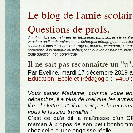
Aller au contenu
|
Aller au menu
|
Aller à la recherche
Le blog de l'amie scolair
Questions de profs.
Ce blog n'est pas un forum de débat entre partisans et adversaire
veut être un lieu de réflexion et d'échanges pédagogiques destin
l'école et à tous ceux qui s'interrogent, doutent, cherchent, souhai
recherche, à la pratique du métier, sans oublier les parents, bie
toute question, non polémique...
Il ne sait pas reconnaître un "u"
Par Eveline, mardi 17 décembre 2019 
Education, Ecole et Pédagogie
::
#409
:
Vous savez Madame, comme votre enf
décembre, il a plus de mal que les autre
lire : la lettre "u", il ne sait pas la reconn
vous le fassiez travailler !
C'est ce qu'a dit la maîtresse d'un 
maman à propos de son petit bonhomm
chez celle-ci une angoisse réelle.