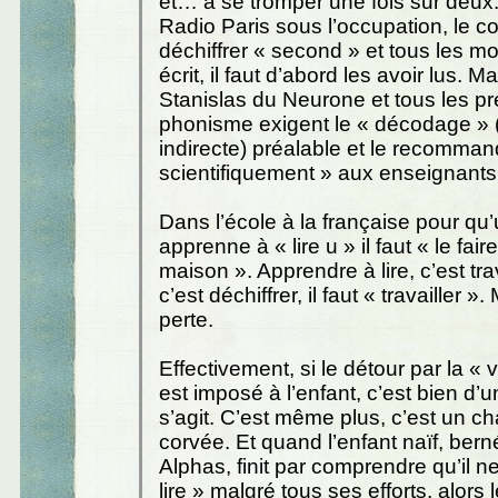
et… à se tromper une fois sur de
Radio Paris sous l’occupation, le c
déchiffrer « second » et tous les mo
écrit, il faut d’abord les avoir lus. M
Stanislas du Neurone et tous les pr
phonisme exigent le « décodage » (
indirecte) préalable et le recomman
scientifiquement » aux enseignants
Dans l’école à la française pour qu
apprenne à « lire u » il faut « le faire
maison ». Apprendre à lire, c’est trava
c’est déchiffrer, il faut « travailler »
perte.
Effectivement, si le détour par la « v
est imposé à l’enfant, c’est bien d’un 
s’agit. C’est même plus, c’est un c
corvée. Et quand l’enfant naïf, bern
Alphas, finit par comprendre qu’il n
lire » malgré tous ses efforts, alors l