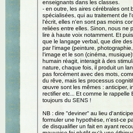
enseignants dans les classes.
- en outre, les aires cérébrales ont 
spécialisées, qui au traitement de l'o
l'écrit, elles n'en sont pas moins c
reliées entre elles. Sinon, nous ne 
lire à haute voix notamment. Et puis,
que le langage verbal, que dire des
par l'image (peinture, photographie, 
l'image et le son (cinéma, musique
humain réagit, interagit à des stimu
nature, chaque fois, il produit un la
pas forcément avec des mots, com
du rêve, mais les processus cogniti
œuvre sont les mêmes : anticiper, in
rectifier etc... Et comme le rappelle 
toujours du SENS !
NB : dire "deviner" au lieu d'anticipe
formuler une hypothèse, n'est-ce p
de disqualifier un fait en ayant reco
mauvaise foi plutôt qu'à une éthique