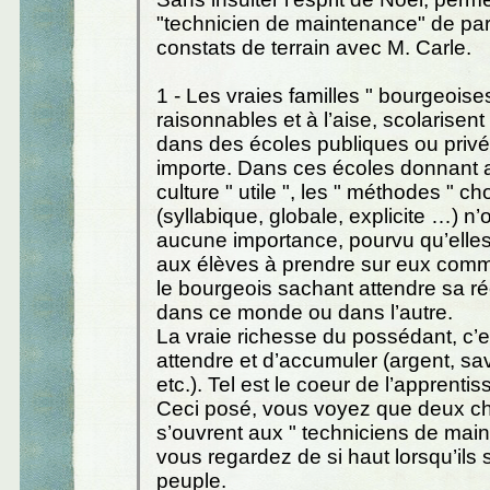
"technicien de maintenance" de pa
constats de terrain avec M. Carle.
1 - Les vraies familles " bourgeoises
raisonnables et à l’aise, scolarisent
dans des écoles publiques ou priv
importe. Dans ces écoles donnant 
culture " utile ", les " méthodes " ch
(syllabique, globale, explicite …) n’
aucune importance, pourvu qu’elle
aux élèves à prendre sur eux comme 
le bourgeois sachant attendre sa 
dans ce monde ou dans l’autre.
La vraie richesse du possédant, c’e
attendre et d’accumuler (argent, sav
etc.). Tel est le coeur de l’apprentis
Ceci posé, vous voyez que deux c
s’ouvrent aux " techniciens de mai
vous regardez de si haut lorsqu’ils
peuple.