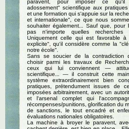
paravent, pour imposer ce qu'i
adossement" scientifique aux pratique
et une formation qui s'appuie sur la rech
et internationale", ce que nous som
souhaiter également... Sauf que, pour 
pas n'importe quelles recherches 
Uniquement celle qui est favorable à
explicite", qu'il considère comme la "c
notre école".
Sans se soucier de la contradiction 
choisir parmi les travaux de Recherc
ceux qui lui conviennent — attit
scientifique... — il construit cette m
système extraordinairement bien con
pratiques, prétendument issues de c
imposées arbitrairement, avec un autorit
et l'arsenal complet qui l'accompa
récompenses/punitions, glorification du 
de sanctions, le tout encadré et en
évaluations nationales obligatoires.
La machine à broyer le paravent, av
cachent derrière, est bien en place... E