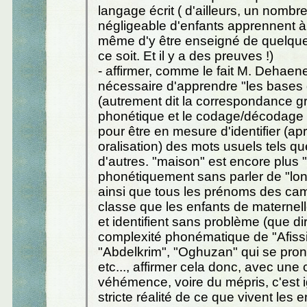
langage écrit ( d'ailleurs, un nombr
négligeable d'enfants apprennent à 
même d'y être enseigné de quelqu
ce soit. Et il y a des preuves !)
- affirmer, comme le fait M. Dehaene,
nécessaire d'apprendre "les bases d
(autrement dit la correspondance g
phonétique et le codage/décodage or
pour être en mesure d'identifier (ap
oralisation) des mots usuels tels q
d'autres. "maison" est encore plus "i
phonétiquement sans parler de "lon
ainsi que tous les prénoms des ca
classe que les enfants de maternel
et identifient sans problème (que di
complexité phonématique de "Afissi
"Abdelkrim", "Oghuzan" qui se pr
etc..., affirmer cela donc, avec une 
véhémence, voire du mépris, c'est i
stricte réalité de ce que vivent les e