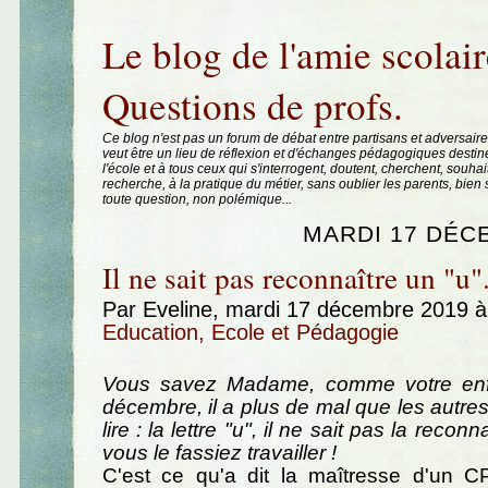
Aller au contenu
|
Aller au menu
|
Aller à la recherche
Le blog de l'amie scolair
Questions de profs.
Ce blog n'est pas un forum de débat entre partisans et adversaire
veut être un lieu de réflexion et d'échanges pédagogiques destin
l'école et à tous ceux qui s'interrogent, doutent, cherchent, souhai
recherche, à la pratique du métier, sans oublier les parents, bie
toute question, non polémique...
MARDI 17 DÉC
Il ne sait pas reconnaître un "u"
Par Eveline, mardi 17 décembre 2019 
Education, Ecole et Pédagogie
Vous savez Madame, comme votre enf
décembre, il a plus de mal que les autre
lire : la lettre "u", il ne sait pas la reconn
vous le fassiez travailler !
C'est ce qu'a dit la maîtresse d'un 