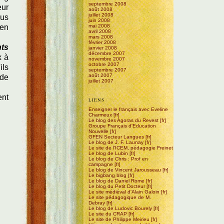
septembre 2008
eur
août 2008
juillet 2008
ous
juin 2008
ien
mai 2008
avril 2008
mars 2008
février 2008
ts
janvier 2008
décembre 2007
x à
novembre 2007
octobre 2007
ils
septembre 2007
août 2007
 de
juillet 2007
ent
LIENS
Enseigner le français avec Eveline
Charmeux
Le blog des Agoras du Revest
Groupe Français d'Education
Nouvelle
GFEN Secteur Langues
Le blog de J. F. Launay
Le site de l'ICEM, pédagogie Freinet
Le blog de Lubin
Le blog de Chris : Prof en
campagne
Le blog de Vincent Jarousseau
Le bigbang blog
Le blog de Daniel Rome
Le blog du Petit Docteur
Le site médiéval d'Alain Galoin
Le site pédagogique de M.
Debray
Le blog de Ludovic Bourely
Le site du CRAP
Le site de Philippe Meirieu