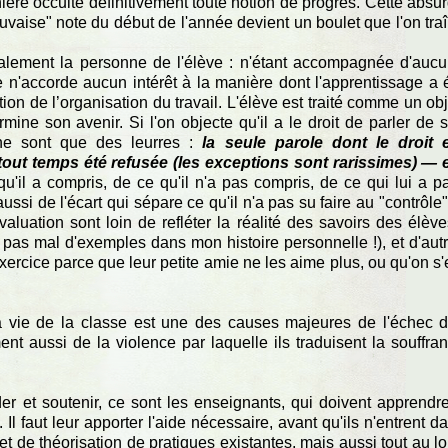
nière occulte définitivement toute notion de progrès. Cette absu
auvaise" note du début de l'année devient un boulet que l'on tra
totalement la personne de l'élève : n'étant accompagnée d'auc
le n'accorde aucun intérêt à la manière dont l'apprentissage a 
on de l’organisation du travail. L'élève est traité comme un obj
mine son avenir. Si l'on objecte qu'il a le droit de parler de 
 ne sont que des leurres :
la seule parole dont le droit 
 tout temps été refusée (les exceptions sont rarissimes) — 
qu'il a compris, de ce qu'il n'a pas compris, de ce qui lui a p
ussi de l'écart qui sépare ce qu'il n'a pas su faire au "contrôle"
évaluation sont loin de refléter la réalité des savoirs des élève
i pas mal d'exemples dans mon histoire personnelle !), et d'aut
exercice parce que leur petite amie ne les aime plus, ou qu'on s'
a vie de la classe est une des causes majeures de l'échec 
t aussi de la violence par laquelle ils traduisent la souffra
er et soutenir, ce sont les enseignants, qui doivent apprendr
l faut leur apporter l'aide nécessaire, avant qu'ils n'entrent d
et de théorisation de pratiques existantes, mais aussi tout au l