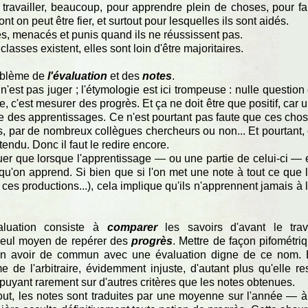
r travailler, beaucoup, pour apprendre plein de choses, pour fa
ont on peut être fier, et surtout pour lesquelles ils sont aidés.
ôlés, menacés et punis quand ils ne réussissent pas.
classes existent, elles sont loin d'être majoritaires.
roblème de
l'évaluation
et des
notes
.
 n'est pas juger ; l'étymologie est ici trompeuse : nulle question
, c'est mesurer des progrès. Et ça ne doit être que positif, car 
te des apprentissages. Ce n'est pourtant pas faute que ces cho
eurs, par de nombreux collègues chercheurs ou non... Et pourtant,
tendu. Donc il faut le redire encore.
luer que lorsque l'apprentissage — ou une partie de celui-ci — 
'on apprend. Si bien que si l'on met une note à tout ce que 
ces productions...), cela implique qu'ils n'apprennent jamais à 
valuation consiste à
comparer
les savoirs d'avant le trav
 seul moyen de repérer des
progrès
. Mettre de façon pifométri
ien avoir de commun avec une évaluation digne de ce nom.
de l'arbitraire, évidemment injuste, d'autant plus qu'elle re
ppuyant rarement sur d'autres critères que les notes obtenues.
ut, les notes sont traduites par une moyenne sur l'année — à