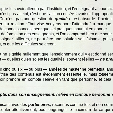
oprie le savoir attendu par l'Institution, et l'enseignant a pour tâ
n'est pas atteint, c'est que l'action censée favoriser l'appropriat
. Ce n'est pas une question de
qualité
(il est absurde d'incrimi
on
. La relation : "but visé /moyens pour l'atteindre" a manqué
e connaissances théoriques et pratiques pour lui en donner.
 de formation des enseignants, et l'on comprend bien que sortir
"soigner" ailleurs, ne peut être une solution satisfaisante, puis
et que les difficultés se créent.
ela ne signifie nullement que l'enseignement qui y est donné ser
— quelles qu'en soient les qualités, souvent réelles —
ne pr
sur cinq ou six — ou plus — années de master ne permettra jam
îtrise des contenus est évidemment essentielle, mais totalem
avoir prendre en compte l'élève en tant que personne, et cela
pte, dans son enseignement, l'élève en tant que personne 
faisant avec des
partenaires
, reconnus comme tels et non co
'écouter attentivement, pour engranger le maximum de ce qui 