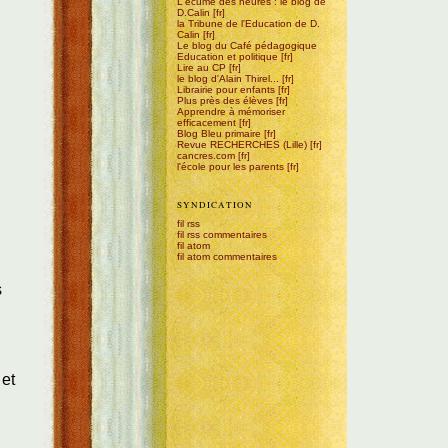
L'écume des heures : le blog de
D.Calin
la Tribune de l'Education de D.
Calin
Le blog du Café pédagogique
Education et politique
Lire au CP
le blog d'Alain Thirel...
Librairie pour enfants
Plus près des élèves
Apprendre à mémoriser
efficacement
Blog Bleu primaire
Revue RECHERCHES (Lille)
cancres.com
l'école pour les parents
SYNDICATION
fil rss
fil rss commentaires
fil atom
fil atom commentaires
s
…et
e