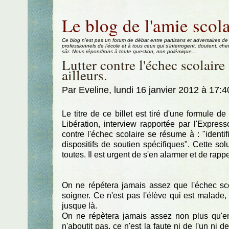
Aller au contenu
|
Aller au menu
|
Aller à la recherche
Le blog de l'amie scola
Ce blog n'est pas un forum de débat entre partisans et adversaires de
professionnels de l'école et à tous ceux qui s'interrogent, doutent, che
sûr. Nous répondrons à toute question, non polémique...
Lutter contre l'échec scolaire ?
ailleurs.
Par Eveline, lundi 16 janvier 2012 à 17:
Le titre de ce billet est tiré d'une formule 
Libération, interview rapportée par l'Expres
contre l'échec scolaire se résume à : "identif
dispositifs de soutien spécifiques". Cette so
toutes. Il est urgent de s'en alarmer et de rappe
On ne répétera jamais assez que l'échec scol
soigner. Ce n'est pas l'élève qui est malade,
jusque là.
On ne répètera jamais assez non plus qu'ens
n'aboutit pas, ce n'est la faute ni de l'un ni 