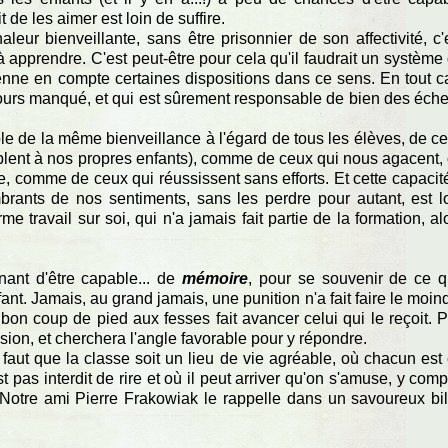
t de les aimer est loin de suffire.
leur bienveillante, sans être prisonnier de son affectivité, c'
à apprendre. C'est peut-être pour cela qu'il faudrait un système
enne en compte certaines dispositions dans ce sens. En tout c
jours manqué, et qui est sûrement responsable de bien des éch
ble de la même bienveillance à l'égard de tous les élèves, de c
blent à nos propres enfants), comme de ceux qui nous agacent,
e, comme de ceux qui réussissent sans efforts. Et cette capacit
rants de nos sentiments, sans les perdre pour autant, est l
e travail sur soi, qui n'a jamais fait partie de la formation, al
ant d'être capable... de
mémoire
, pour se souvenir de ce 
nt. Jamais, au grand jamais, une punition n'a fait faire le moin
bon coup de pied aux fesses fait avancer celui qui le reçoit. 
sion, et cherchera l'angle favorable pour y répondre.
 il faut que la classe soit un lieu de vie agréable, où chacun est
t pas interdit de rire et où il peut arriver qu'on s'amuse, y comp
 Notre ami Pierre Frakowiak le rappelle dans un savoureux bil