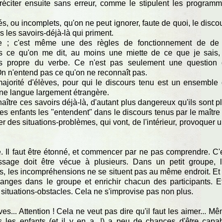
 réciter ensuite sans erreur, comme le stipulent les program
s, ou incomplets, qu'on ne peut ignorer, faute de quoi, le disco
 les savoirs-déjà-là qui priment.
de ; c'est même une des règles de fonctionnement de de
s ce qu'on me dit, au moins une miette de ce que je sais,
ns propre du verbe. Ce n'est pas seulement une question
On n'entend pas ce qu'on ne reconnaît pas.
ajorité d'élèves, pour qui le discours tenu est un ensemble
ne langue largement étrangère.
aître ces savoirs déjà-là, d'autant plus dangereux qu'ils sont p
les enfants les "entendent" dans le discours tenus par le maître ;
r des situations-problèmes, qui vont, de l'intérieur, provoquer 
 Il faut être étonné, et commencer par ne pas comprendre. C'
issage doit être vécue à plusieurs. Dans un petit groupe, 
, les incompréhensions ne se situent pas au même endroit. Et
hanges dans le groupe et enrichir chacun des participants. E
 situations-obstacles. Cela ne s'improvise pas non plus.
es... Attention ! Cela ne veut pas dire qu'il faut les aimer... M
s les enfants (et il y en a...!) a peu de chances d'être capa