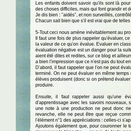
Les enfants doivent savoir qu'ils sont là pou
des choses difficiles, mais qui font grandir et d
Je dis bien : "aidés", et non surveillés, contr
Chacun sait bien que s'il est vrai que de telles 
5-Tout ceci nous amène inévitablement au p
Il faut une fois de plus rappeler qu'évaluer, ce
la valeur de ce qu'on évalue. Evaluer en classe
évaluation négative est un danger pour la sui
aient été dites et redites, sur ce blog et aill
a bien l'impression que ce n'est pas du tout en
D'abord, il faut rappeler que l'on ne peut éva
terminé. On ne peut évaluer en même temps qu
élèves produisent (donc si on prétend évaluer 
produire.
Ensuite, il faut rappeler aussi qu'une é
d'apprentissage avec les savoirs nouveaux,
une note à une production ne peut donc r
revanche, elle ne peut être que reçue comme 
l'élément n°1 des appréciations : celles-ci s'a
Ajoutons également que, pour couronner le to