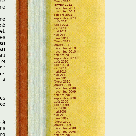
rde
février 2012
janvier 2012
îne
décembre 2011
novembre 2011
octobre 2011
une
septembre 2011
août 2011
été
juillet 2011
juin 2011
et,
mai 2011
avril 2011
ses
mars 2011
février 2011
est
janvier 2011
décembre 2010
est
novembre 2010
aru
octobre 2010
septembre 2010
 et
août 2010
juillet 2010
s :
juin 2010
mai 2010
res
avril 2010
mars 2010
est
février 2010
janvier 2010
décembre 2009
novembre 2009
octobre 2009
des
septembre 2009
août 2009
nce
juillet 2009
juin 2009
mai 2009
avril 2009
mars 2009
e à
février 2009
janvier 2009
ans
décembre 2008
novembre 2008
ong
octobre 2008