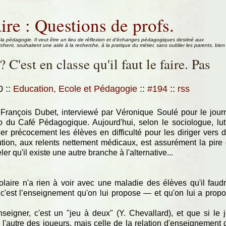
ire : Questions de profs.
 la pédagogie. Il veut être un lieu de réflexion et d'échanges pédagogiques destiné aux
rchent, souhaitent une aide à la recherche, à la pratique du métier, sans oublier les parents, bien
 C'est en classe qu'il faut le faire. Pas
40
::
Education, Ecole et Pédagogie
::
#194
::
rss
de François Dubet, interviewé par Véronique Soulé pour le jour
so du Café Pédagogique. Aujourd'hui, selon le sociologue, lut
ier précocement les élèves en difficulté pour les diriger vers 
lution, aux relents nettement médicaux, est assurément la pire
ler qu'il existe une autre branche à l'alternative...
aire n'a rien à voir avec une maladie des élèves qu'il faudr
 c'est l’enseignement qu'on lui propose — et qu'on lui a prop
eigner, c'est un "jeu à deux" (Y. Chevallard), et que si le 
de l'autre des joueurs, mais celle de la relation d'enseignement 