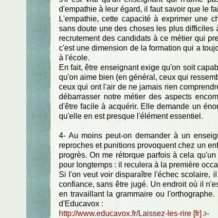
d'empathie à leur égard, il faut savoir que le fai
L'empathie, cette capacité à exprimer une cha
sans doute une des choses les plus difficiles 
recrutement des candidats à ce métier qui pr
c'est une dimension de la formation qui a tou
à l'école.
En fait, être enseignant exige qu'on soit capa
qu'on aime bien (en général, ceux qui ressem
ceux qui ont l'air de ne jamais rien comprendr
débarrasser notre métier des aspects encomb
d'être facile à acquérir. Elle demande un énorm
qu'elle en est presque l'élément essentiel.
4- Au moins peut-on demander à un enseign
reproches et punitions provoquent chez un enfa
progrès. On me rétorque parfois à cela qu'un 
pour longtemps : il reculera à la première occa
Si l'on veut voir disparaître l'échec scolaire,
confiance, sans être jugé. Un endroit où il n'es
en travaillant la grammaire ou l'orthographe.
d'Educavox :
http://www.educavox.fr/Laissez-les-rire