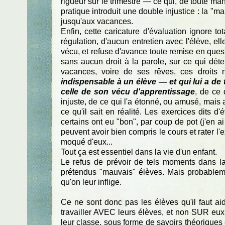
rigueur sur le trimestre — ce qui, de toute ma
pratique introduit une double injustice : la "m
jusqu'aux vacances.
Enfin, cette caricature d'évaluation ignore 
régulation, d'aucun entretien avec l'élève, el
vécu, et refuse d'avance toute remise en questi
sans aucun droit à la parole, sur ce qui déter
vacances, voire de ses rêves, ces droits
indispensable à un élève — et qui lui a de
celle de son vécu d'apprentissage
, de ce 
injuste, de ce qui l'a étonné, ou amusé, mais a
ce qu'il sait en réalité. Les exercices dits d'
certains ont eu "bon", par coup de pot (j'en a
peuvent avoir bien compris le cours et rater l'
moqué d'eux...
Tout ça est essentiel dans la vie d'un enfant.
Le refus de prévoir de tels moments dans l
prétendus "mauvais" élèves. Mais probablemen
qu'on leur inflige.
Ce ne sont donc pas les élèves qu'il faut aid
travailler AVEC leurs élèves, et non SUR eux. I
leur classe, sous forme de savoirs théoriques 