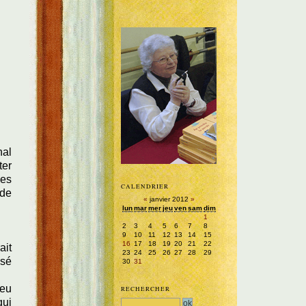
nal
ter
des
CALENDRIER
 de
«
janvier 2012
»
lun
mar
mer
jeu
ven
sam
dim
1
2
3
4
5
6
7
8
9
10
11
12
13
14
15
16
17
18
19
20
21
22
ait
23
24
25
26
27
28
29
osé
30
31
jeu
RECHERCHER
qui