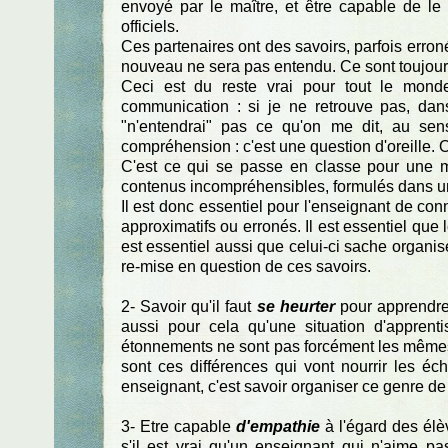
envoyé par le maître, et être capable de le
officiels.
Ces partenaires ont des savoirs, parfois erroné
nouveau ne sera pas entendu. Ce sont toujours
Ceci est du reste vrai pour tout le mon
communication : si je ne retrouve pas, dan
"n'entendrai" pas ce qu'on me dit, au se
compréhension : c'est une question d'oreille. 
C'est ce qui se passe en classe pour une m
contenus incompréhensibles, formulés dans u
Il est donc essentiel pour l'enseignant de conn
approximatifs ou erronés. Il est essentiel que 
est essentiel aussi que celui-ci sache organise
re-mise en question de ces savoirs.
2- Savoir qu'il faut
se heurter
pour apprendre.
aussi pour cela qu'une situation d'apprent
étonnements ne sont pas forcément les mêmes
sont ces différences qui vont nourrir les éc
enseignant, c'est savoir organiser ce genre de
3- Etre capable
d'empathie
à l'égard des élèv
s'il est vrai qu'un enseignant qui n'aime pa