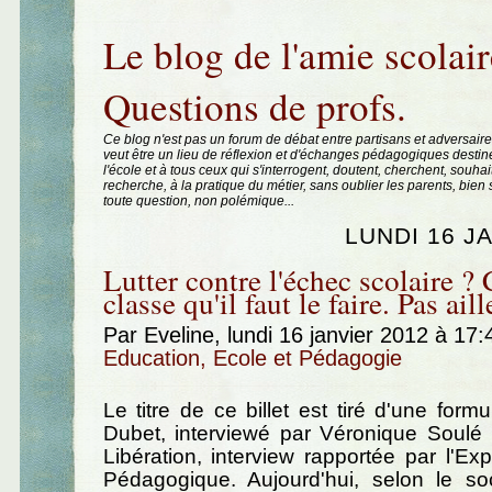
Aller au contenu
|
Aller au menu
|
Aller à la recherche
Le blog de l'amie scolair
Questions de profs.
Ce blog n'est pas un forum de débat entre partisans et adversaire
veut être un lieu de réflexion et d'échanges pédagogiques destin
l'école et à tous ceux qui s'interrogent, doutent, cherchent, souhai
recherche, à la pratique du métier, sans oublier les parents, bie
toute question, non polémique...
LUNDI 16 J
Lutter contre l'échec scolaire ? 
classe qu'il faut le faire. Pas aill
Par Eveline, lundi 16 janvier 2012 à 17
Education, Ecole et Pédagogie
Le titre de ce billet est tiré d'une form
Dubet, interviewé par Véronique Soulé 
Libération, interview rapportée par l'E
Pédagogique. Aujourd'hui, selon le soc