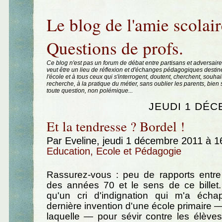
Aller au contenu
|
Aller au menu
|
Aller à la recherche
Le blog de l'amie scolair
Questions de profs.
Ce blog n'est pas un forum de débat entre partisans et adversaire
veut être un lieu de réflexion et d'échanges pédagogiques destin
l'école et à tous ceux qui s'interrogent, doutent, cherchent, souhai
recherche, à la pratique du métier, sans oublier les parents, bie
toute question, non polémique...
JEUDI 1 DÉC
Et la tendresse ? Bordel !
Par Eveline, jeudi 1 décembre 2011 à 
Education, Ecole et Pédagogie
Rassurez-vous : peu de rapports entre 
des années 70 et le sens de ce billet.
qu'un cri d'indignation qui m'a éch
dernière invention d'une école primaire —
laquelle — pour sévir contre les élèves i