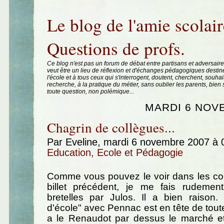
Aller au contenu
|
Aller au menu
|
Aller à la recherche
Le blog de l'amie scolair
Questions de profs.
Ce blog n'est pas un forum de débat entre partisans et adversaire
veut être un lieu de réflexion et d'échanges pédagogiques destin
l'école et à tous ceux qui s'interrogent, doutent, cherchent, souhai
recherche, à la pratique du métier, sans oublier les parents, bie
toute question, non polémique...
MARDI 6 NOV
Chagrin de collègues...
Par Eveline, mardi 6 novembre 2007 à
Education, Ecole et Pédagogie
Comme vous pouvez le voir dans les c
billet précédent, je me fais rudemen
bretelles par Julos. Il a bien raison.
d'école" avec Pennac est en tête de toute
a le Renaudot par dessus le marché et 