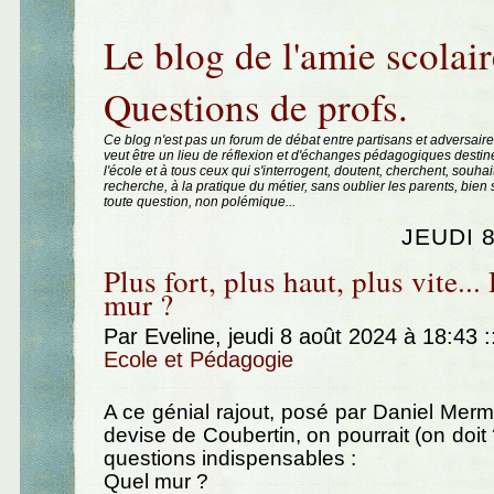
Aller au contenu
|
Aller au menu
|
Aller à la recherche
Le blog de l'amie scolair
Questions de profs.
Ce blog n'est pas un forum de débat entre partisans et adversaire
veut être un lieu de réflexion et d'échanges pédagogiques destin
l'école et à tous ceux qui s'interrogent, doutent, cherchent, souhai
recherche, à la pratique du métier, sans oublier les parents, bie
toute question, non polémique...
JEUDI 
Plus fort, plus haut, plus vite...
mur ?
Par Eveline, jeudi 8 août 2024 à 18:43
:
Ecole et Pédagogie
A ce génial rajout, posé par Daniel Merme
devise de Coubertin, on pourrait (on doit
questions indispensables :
Quel mur ?