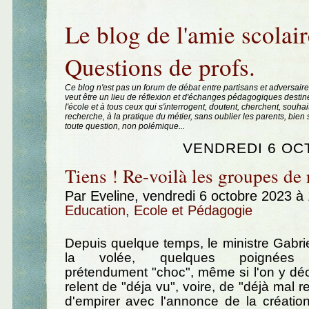
Aller au contenu
|
Aller au menu
|
Aller à la recherche
Le blog de l'amie scolair
Questions de profs.
Ce blog n'est pas un forum de débat entre partisans et adversaire
veut être un lieu de réflexion et d'échanges pédagogiques destin
l'école et à tous ceux qui s'interrogent, doutent, cherchent, souhai
recherche, à la pratique du métier, sans oublier les parents, bie
toute question, non polémique...
VENDREDI 6 OC
Tiens ! Re-voilà les groupes de 
Par Eveline, vendredi 6 octobre 2023 à
Education, Ecole et Pédagogie
Depuis quelque temps, le ministre Gabriel
la volée, quelques poignées d'
prétendument "choc", même si l'on y d
relent de "déja vu", voire, de "déjà mal r
d'empirer avec l'annonce de la créatio