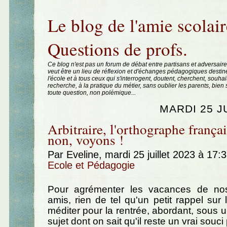
Aller au contenu
|
Aller au menu
|
Aller à la recherche
Le blog de l'amie scolair
Questions de profs.
Ce blog n'est pas un forum de débat entre partisans et adversaire
veut être un lieu de réflexion et d'échanges pédagogiques destin
l'école et à tous ceux qui s'interrogent, doutent, cherchent, souhai
recherche, à la pratique du métier, sans oublier les parents, bie
toute question, non polémique...
MARDI 25 J
Arbitraire, l'orthographe frança
non, voyons !
Par Eveline, mardi 25 juillet 2023 à 17:
Ecole et Pédagogie
Pour agrémenter les vacances de nos
amis, rien de tel qu'un petit rappel sur 
méditer pour la rentrée, abordant, sous u
sujet dont on sait qu'il reste un vrai sou