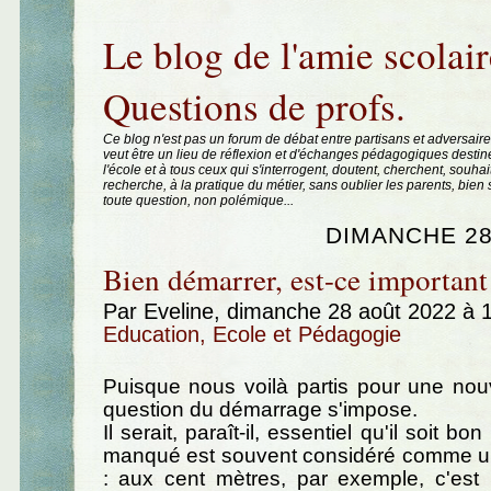
Aller au contenu
|
Aller au menu
|
Aller à la recherche
Le blog de l'amie scolair
Questions de profs.
Ce blog n'est pas un forum de débat entre partisans et adversaire
veut être un lieu de réflexion et d'échanges pédagogiques destin
l'école et à tous ceux qui s'interrogent, doutent, cherchent, souhai
recherche, à la pratique du métier, sans oublier les parents, bie
toute question, non polémique...
DIMANCHE 28
Bien démarrer, est-ce important
Par Eveline, dimanche 28 août 2022 à 
Education, Ecole et Pédagogie
Puisque nous voilà partis pour une nou
question du démarrage s'impose.
Il serait, paraît-il, essentiel qu'il soit bon 
manqué est souvent considéré comme u
: aux cent mètres, par exemple, c'est 