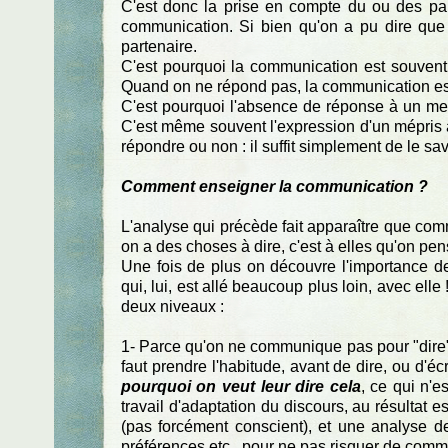
C'est donc la prise en compte du ou des pa
communication. Si bien qu'on a pu dire que
partenaire.
C'est pourquoi la communication est souvent
Quand on ne répond pas, la communication es
C'est pourquoi l'absence de réponse à un mess
C'est même souvent l'expression d'un mépris af
répondre ou non : il suffit simplement de le sa
Comment enseigner la communication ?
L'analyse qui précède fait apparaître que com
on a des choses à dire, c'est à elles qu'on pens
Une fois de plus on découvre l'importance de 
qui, lui, est allé beaucoup plus loin, avec elle
deux niveaux :
1- Parce qu'on ne communique pas pour "dire",
faut prendre l'habitude, avant de dire, ou d'éc
pourquoi on veut leur dire cela
, ce qui n'e
travail d'adaptation du discours, au résultat e
(pas forcément conscient), et une analyse de
préférences etc., pour ne pas risquer de comme