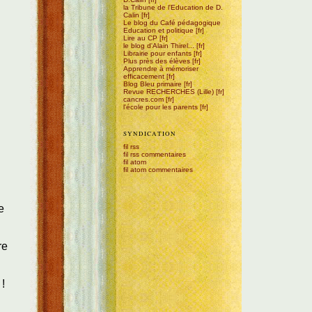
la Tribune de l'Education de D.
Calin
Le blog du Café pédagogique
Education et politique
Lire au CP
le blog d'Alain Thirel...
Librairie pour enfants
Plus près des élèves
Apprendre à mémoriser
efficacement
Blog Bleu primaire
Revue RECHERCHES (Lille)
cancres.com
l'école pour les parents
SYNDICATION
fil rss
fil rss commentaires
fil atom
fil atom commentaires
e
re
 !