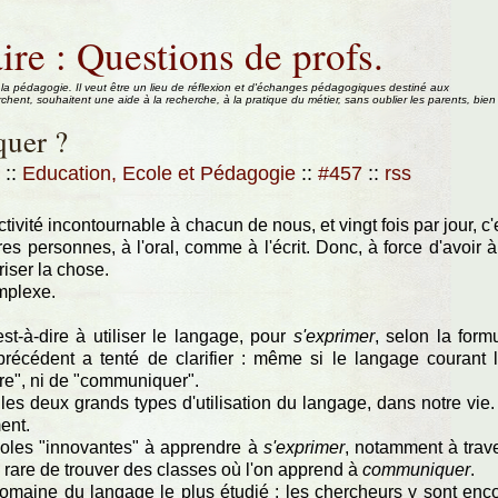
ire : Questions de profs.
 la pédagogie. Il veut être un lieu de réflexion et d'échanges pédagogiques destiné aux
rchent, souhaitent une aide à la recherche, à la pratique du métier, sans oublier les parents, bien
quer ?
1
::
Education, Ecole et Pédagogie
::
#457
::
rss
tivité incontournable à chacun de nous, et vingt fois par jour, c'
 personnes, à l'oral, comme à l'écrit. Donc, à force d'avoir à
riser la chose.
omplexe.
est-à-dire à utiliser le langage, pour
s'exprimer
, selon la form
précédent a tenté de clarifier : même si le langage courant 
ire", ni de "communiquer".
les deux grands types d'utilisation du langage, dans notre vie.
ment.
les "innovantes" à apprendre à
s'exprimer
, notamment à trav
 rare de trouver des classes où l'on apprend à
communiquer
.
domaine du langage le plus étudié : les chercheurs y sont enc