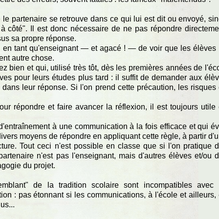
 le partenaire se retrouve dans ce qui lui est dit ou envoyé, si
 à côté". Il est donc nécessaire de ne pas répondre directeme
ssus sa propre réponse.
is, en tant qu'enseignant — et agacé ! — de voir que les élèves
ent autre chose.
ez bien et qui, utilisé très tôt, dès les premières années de l'éc
s pour leurs études plus tard : il suffit de demander aux élè
 dans leur réponse. Si l'on prend cette précaution, les risques
r répondre et faire avancer la réflexion, il est toujours utile
s d'entraînement à une communication à la fois efficace et qui év
vers moyens de répondre en appliquant cette règle, à partir d'
ure. Tout ceci n'est possible en classe que si l'on pratique 
partenaire n'est pas l'enseignant, mais d'autres élèves et/ou 
gogie du projet.
emblant" de la tradition scolaire sont incompatibles avec
 : pas étonnant si les communications, à l'école et ailleurs,
us...