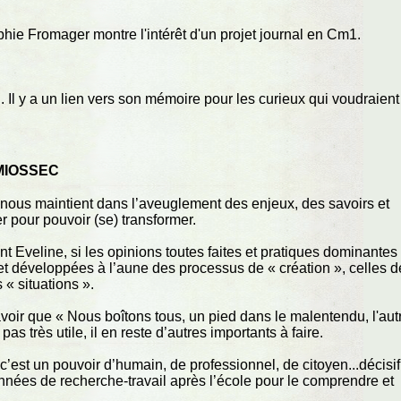
e Fromager montre l'intérêt d'un projet journal en Cm1.
 Il y a un lien vers son mémoire pour les curieux qui voudraient
 MIOSSEC
 nous maintient dans l’aveuglement des enjeux, des savoirs et
r pour pouvoir (se) transformer.
t Eveline, si les opinions toutes faites et pratiques dominantes
et développées à l’aune des processus de « création », celles d
 « situations ».
voir que « Nous boîtons tous, un pied dans le malentendu, l'aut
as très utile, il en reste d’autres importants à faire.
’est un pouvoir d’humain, de professionnel, de citoyen...décisif
nnées de recherche-travail après l’école pour le comprendre et