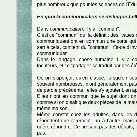
plus nombreux que pour les sciences de l'Édu
En quoi la communication se distingue-t-ell
Dans
communication
, il y a "commun".
C'est ce "commun" qui la définit : des "vases
communiquent ont en commun une porte qui p
sert à cela, contient du "commun", fût-ce d'in
communiquer.
Dans le langage, chose humaine, il y a com
locuteurs, et ce "partage" se traduit par des
Or, on s'aperçoit qu'en classe, lorsqu'on sou
souvent nombreuses, n'ont généralement pas
de parole précédente : elles s'y ajoutent, en a
Elles n'ont en commun que le sujet dont on p
comme si on disait que deux pièces de la mai
même maison.
Même constat chez les adultes, dans les d
répondent que rarement l'un à l'autre, mais r
guère répondre. Ce ne sont pas des débats, 
pas.