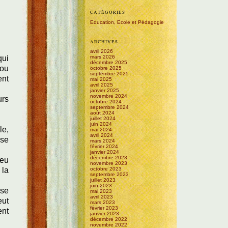
CATÉGORIES
Education, Ecole et Pédagogie
ARCHIVES
avril 2026
qui
mars 2026
décembre 2025
 ou
octobre 2025
septembre 2025
ent
mai 2025
avril 2025
janvier 2025
novembre 2024
urs
octobre 2024
septembre 2024
août 2024
juillet 2024
juin 2024
le,
mai 2024
avril 2024
ise
mars 2024
février 2024
janvier 2024
décembre 2023
peu
novembre 2023
 la
octobre 2023
septembre 2023
juillet 2023
juin 2023
 se
mai 2023
avril 2023
eut
mars 2023
février 2023
ent
janvier 2023
décembre 2022
novembre 2022