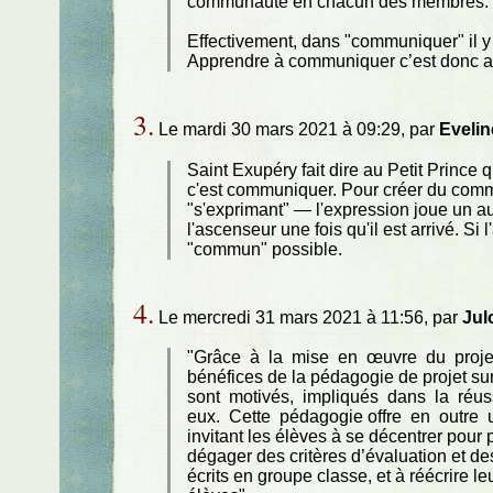
communauté en chacun des membres. San
Effectivement, dans "communiquer" il y
Apprendre à communiquer c’est donc a
3.
Le mardi 30 mars 2021 à 09:29, par
Evelin
Saint Exupéry fait dire au Petit Prince q
c'est communiquer. Pour créer du commun,
"s'exprimant" — l'expression joue un a
l'ascenseur une fois qu'il est arrivé. Si
"commun" possible.
4.
Le mercredi 31 mars 2021 à 11:56, par
Jul
"Grâce à la mise en œuvre du projet j
bénéfices de la pédagogie de projet su
sont motivés, impliqués dans la réus
eux. Cette pédagogie offre en outre u
invitant les élèves à se décentrer pour 
dégager des critères d’évaluation et de
écrits en groupe classe, et à réécrire