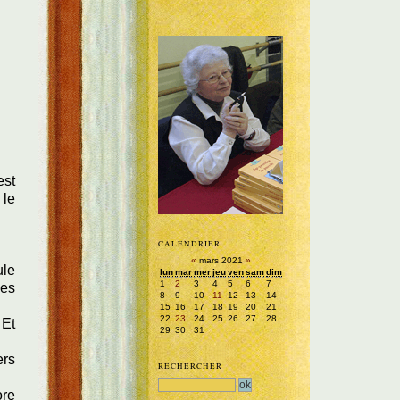
est
 le
CALENDRIER
«
mars 2021
»
ule
lun
mar
mer
jeu
ven
sam
dim
1
2
3
4
5
6
7
les
8
9
10
11
12
13
14
15
16
17
18
19
20
21
22
23
24
25
26
27
28
 Et
29
30
31
ers
RECHERCHER
ore