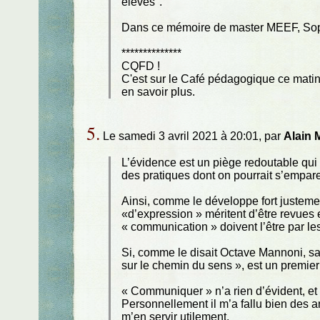
élèves".
Dans ce mémoire de master MEEF, Sophi
**************
CQFD !
C'est sur le Café pédagogique ce matin.
en savoir plus.
5.
Le samedi 3 avril 2021 à 20:01, par
Alain
L’évidence est un piège redoutable qui
des pratiques dont on pourrait s’empare
Ainsi, comme le développe fort justemen
«d’expression » méritent d’être revues 
« communication » doivent l’être par les
Si, comme le disait Octave Mannoni, sa
sur le chemin du sens », est un premier p
« Communiquer » n’a rien d’évident, et c
Personnellement il m’a fallu bien des a
m’en servir utilement.