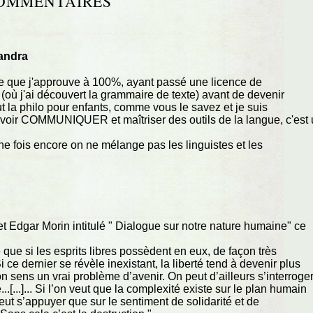
OMMENTAIRES
andra
que que j'approuve à 100%, ayant passé une licence de
où j'ai découvert la grammaire de texte) avant de devenir
 la philo pour enfants, comme vous le savez et je suis
savoir COMMUNIQUER et maîtriser des outils de la langue, c'est
une fois encore on ne mélange pas les linguistes et les
t Edgar Morin intitulé " Dialogue sur notre nature humaine" ce
é que si les esprits libres possèdent en eux, de façon très
 ce dernier se révèle inexistant, la liberté tend à devenir plus
n sens un vrai problème d’avenir. On peut d’ailleurs s’interroge
..[...]... Si l’on veut que la complexité existe sur le plan humain
ut s’appuyer que sur le sentiment de solidarité et de