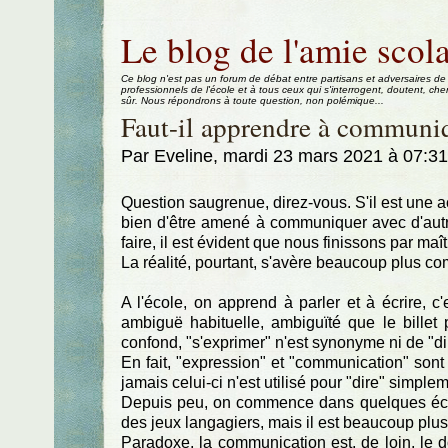
Aller au contenu
|
Aller au menu
|
Aller à la recherche
Le blog de l'amie scola
Ce blog n'est pas un forum de débat entre partisans et adversaires de
professionnels de l'école et à tous ceux qui s'interrogent, doutent, che
sûr. Nous répondrons à toute question, non polémique...
Faut-il apprendre à communi
Par Eveline, mardi 23 mars 2021 à 07:3
Question saugrenue, direz-vous. S'il est une ac
bien d'être amené à communiquer avec d'autres
faire, il est évident que nous finissons par maît
La réalité, pourtant, s'avère beaucoup plus c
A l'école, on apprend à parler et à écrire, c'
ambiguë habituelle, ambiguïté que le billet 
confond, "s'exprimer" n'est synonyme ni de "d
En fait, "expression" et "communication" sont 
jamais celui-ci n'est utilisé pour "dire" simple
Depuis peu, on commence dans quelques éco
des jeux langagiers, mais il est beaucoup plus
Paradoxe, la communication est, de loin, le 