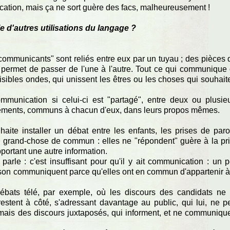
cation, mais ça ne sort guère des facs, malheureusement !
e d'autres utilisations du langage ?
 communicants" sont reliés entre eux par un tuyau ; des pièces 
ermet de passer de l'une à l'autre. Tout ce qui communique
visibles ondes, qui unissent les êtres ou les choses qui souhait
munication si celui-ci est "partagé", entre deux ou plusie
 éléments, communs à chacun d'eux, dans leurs propos mêmes.
haite installer un débat entre les enfants, les prises de paro
 grand-chose de commun : elles ne "répondent" guère à la pr
pportant une autre information.
arle : c'est insuffisant pour qu'il y ait communication : un 
son communiquent parce qu'elles ont en commun d'appartenir à
ébats télé, par exemple, où les discours des candidats ne
estent à côté, s'adressant davantage au public, qui lui, ne p
mais des discours juxtaposés, qui informent, et ne communiqu