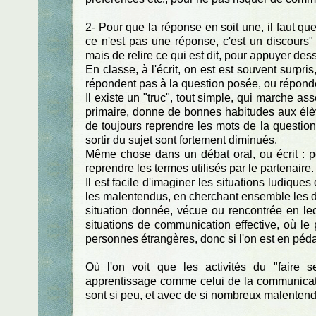
2- Pour que la réponse en soit une, il faut que
ce n'est pas une réponse, c'est un discours"
mais de relire ce qui est dit, pour appuyer de
En classe, à l'écrit, on est est souvent surpr
répondent pas à la question posée, ou répond
Il existe un "truc", tout simple, qui marche ass
primaire, donne de bonnes habitudes aux élève
de toujours reprendre les mots de la question
sortir du sujet sont fortement diminués.
Même chose dans un débat oral, ou écrit : pou
reprendre les termes utilisés par le partenaire.
Il est facile d'imaginer les situations ludique
les malentendus, en cherchant ensemble les di
situation donnée, vécue ou rencontrée en lect
situations de communication effective, où le 
personnes étrangères, donc si l'on est en péda
Où l'on voit que les activités du "faire s
apprentissage comme celui de la communication
sont si peu, et avec de si nombreux malentend