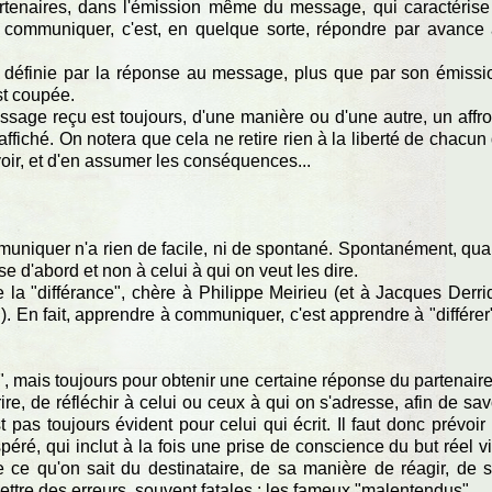
rtenaires, dans l'émission même du message, qui caractérise
 communiquer, c'est, en quelque sorte, répondre par avance
 définie par la réponse au message, plus que par son émissi
t coupée.
age reçu est toujours, d'une manière ou d'une autre, un affro
fiché. On notera que cela ne retire rien à la liberté de chacun
voir, et d'en assumer les conséquences...
muniquer n'a rien de facile, ni de spontané. Spontanément, qu
e d'abord et non à celui à qui on veut les dire.
la "différance", chère à Philippe Meirieu (et à Jacques Derri
 !). En fait, apprendre à communiquer, c'est apprendre à "différer
 mais toujours pour obtenir une certaine réponse du partenaire,
rire, de réfléchir à celui ou ceux à qui on s'adresse, afin de sav
st pas toujours évident pour celui qui écrit. Il faut donc prévoir
spéré, qui inclut à la fois une prise de conscience du but réel v
 ce qu'on sait du destinataire, de sa manière de réagir, de 
ttre des erreurs, souvent fatales : les fameux "malentendus".