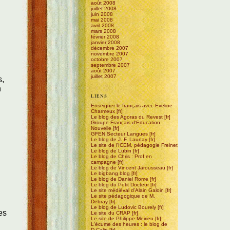
août 2008
juillet 2008
juin 2008
mai 2008
avril 2008
mars 2008
février 2008
janvier 2008
décembre 2007
novembre 2007
octobre 2007
septembre 2007
août 2007
juillet 2007
s,
n
LIENS
Enseigner le français avec Eveline
Charmeux
Le blog des Agoras du Revest
Groupe Français d'Education
Nouvelle
GFEN Secteur Langues
Le blog de J. F. Launay
Le site de l'ICEM, pédagogie Freinet
Le blog de Lubin
Le blog de Chris : Prof en
campagne
Le blog de Vincent Jarousseau
Le bigbang blog
Le blog de Daniel Rome
Le blog du Petit Docteur
Le site médiéval d'Alain Galoin
Le site pédagogique de M.
Debray
Le blog de Ludovic Bourely
es
Le site du CRAP
Le site de Philippe Meirieu
L'écume des heures : le blog de
D.Calin