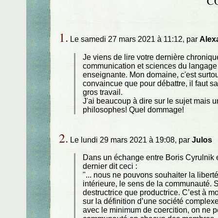
C
1.
Le samedi 27 mars 2021 à 11:12, par
Alex
Je viens de lire votre dernière chroni
communication et sciences du langage (
enseignante. Mon domaine, c'est surtout
convaincue que pour débattre, il faut 
gros travail.
J'ai beaucoup à dire sur le sujet mais 
philosophes! Quel dommage!
2.
Le lundi 29 mars 2021 à 19:08, par
Julos
Dans un échange entre Boris Cyrulnik e
dernier dit ceci :
"... nous ne pouvons souhaiter la libert
intérieure, le sens de la communauté. Si
destructrice que productrice. C’est à mo
sur la définition d’une société complexe.
avec le minimum de coercition, on ne pe