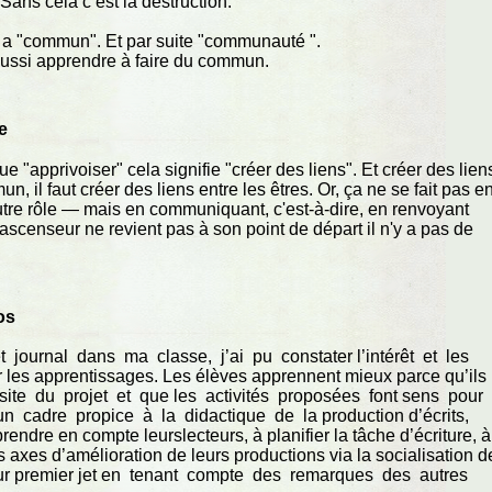
s cela c’est la destruction."
 a "commun". Et par suite "communauté ".
ussi apprendre à faire du commun.
e
ue "apprivoiser" cela signifie "créer des liens". Et créer des lien
 il faut créer des liens entre les êtres. Or, ça ne se fait pas e
utre rôle — mais en communiquant, c'est-à-dire, en renvoyant
 l'ascenseur ne revient pas à son point de départ il n'y a pas de
os
ournal dans ma classe, j’ai pu constater l’intérêt et les
r les apprentissages. Les élèves apprennent mieux parce qu’ils
site du projet et que les activités proposées font sens pour
n cadre propice à la didactique de la production d’écrits,
prendre en compte leurslecteurs, à planifier la tâche d’écriture, à
s axes d’amélioration de leurs productions via la socialisation d
 leur premier jet en tenant compte des remarques des autres