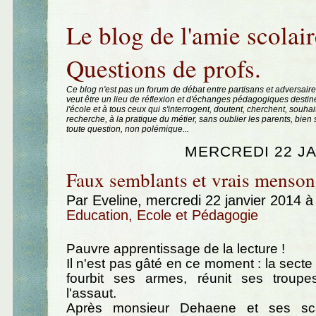
Aller au contenu
|
Aller au menu
|
Aller à la recherche
Le blog de l'amie scolair
Questions de profs.
Ce blog n'est pas un forum de débat entre partisans et adversaire
veut être un lieu de réflexion et d'échanges pédagogiques destin
l'école et à tous ceux qui s'interrogent, doutent, cherchent, souhai
recherche, à la pratique du métier, sans oublier les parents, bie
toute question, non polémique...
MERCREDI 22 JA
Faux semblants et vrais menson
Par Eveline, mercredi 22 janvier 2014 
Education, Ecole et Pédagogie
Pauvre apprentissage de la lecture !
Il n'est pas gâté en ce moment : la secte
fourbit ses armes, réunit ses troup
l'assaut.
Après monsieur Dehaene et ses scan