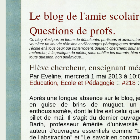
Aller au contenu
|
Aller au menu
|
Aller à la recherche
Le blog de l'amie scolair
Questions de profs.
Ce blog n'est pas un forum de débat entre partisans et adversaire
veut être un lieu de réflexion et d'échanges pédagogiques destin
l'école et à tous ceux qui s'interrogent, doutent, cherchent, souhai
recherche, à la pratique du métier, sans oublier les parents, bie
toute question, non polémique...
Elève chercheur, enseignant méd
Par Eveline, mercredi 1 mai 2013 à 10
Education, Ecole et Pédagogie
::
#218
:
Après une longue absence sur le blog, je
en guise de brins de muguet, un l
enthousiasmée, dont le titre est celui que
billet de mai. Il s'agit du dernier ouvra
Barth, professeur émérite d'université
auteur d'ouvrages essentiels comme "L
de l'abstraction" et "Le savoir en constr