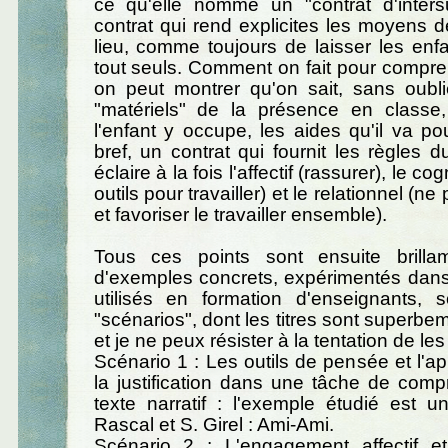
ce qu'elle nomme un "contrat d'intersu
contrat qui rend explicites les moyens 
lieu, comme toujours de laisser les enfa
tout seuls. Comment on fait pour compr
on peut montrer qu'on sait, sans oubli
"matériels" de la présence en classe
l'enfant y occupe, les aides qu'il va pou
bref, un contrat qui fournit les règles d
éclaire à la fois l'affectif (rassurer), le cog
outils pour travailler) et le relationnel (ne
et favoriser le travailler ensemble).
Tous ces points sont ensuite brillam
d'exemples concrets, expérimentés dans
utilisés en formation d'enseignants,
"scénarios", dont les titres sont superbe
et je ne peux résister à la tentation de les c
Scénario 1 : Les outils de pensée et l'a
la justification dans une tâche de com
texte narratif : l'exemple étudié est 
Rascal et S. Girel : Ami-Ami.
Scénario 2 : L'engagement affectif et