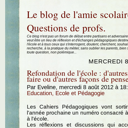
Aller au contenu
|
Aller au menu
|
Aller à la recherche
Le blog de l'amie scolair
Questions de profs.
Ce blog n'est pas un forum de débat entre partisans et adversaire
veut être un lieu de réflexion et d'échanges pédagogiques destin
l'école et à tous ceux qui s'interrogent, doutent, cherchent, souhai
recherche, à la pratique du métier, sans oublier les parents, bie
toute question, non polémique...
MERCREDI 8
Refondation de l'école : d'autre
faire ou d'autres façons de pense
Par Eveline, mercredi 8 août 2012 à 18
Education, Ecole et Pédagogie
Les Cahiers Pédagogiques vont sorti
l'année prochaine un numéro consacré à
à l'école.
Les réflexions et discussions qui a