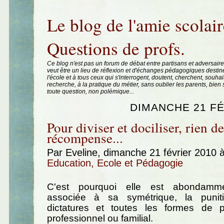
Aller au contenu
|
Aller au menu
|
Aller à la recherche
Le blog de l'amie scolair
Questions de profs.
Ce blog n'est pas un forum de débat entre partisans et adversaire
veut être un lieu de réflexion et d'échanges pédagogiques destin
l'école et à tous ceux qui s'interrogent, doutent, cherchent, souhai
recherche, à la pratique du métier, sans oublier les parents, bie
toute question, non polémique...
DIMANCHE 21 FÉ
Pour diviser et dociliser, rien de
récompense...
Par Eveline, dimanche 21 février 2010 
Education, Ecole et Pédagogie
C'est pourquoi elle est abondamme
associée à sa symétrique, la punit
dictatures et toutes les formes de po
professionnel ou familial.