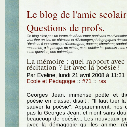
Aller au contenu
|
Aller au menu
|
Aller à la recherche
Le blog de l'amie scolair
Questions de profs.
Ce blog n'est pas un forum de débat entre partisans et adversaire
veut être un lieu de réflexion et d'échanges pédagogiques destin
l'école et à tous ceux qui s'interrogent, doutent, cherchent, souhai
recherche, à la pratique du métier, sans oublier les parents, bie
toute question, non polémique...
La mémoire : quel rapport avec 
récitation ? Et avec la poésie?
Par Eveline, lundi 21 avril 2008 à 11:31
Ecole et Pédagogie
::
#71
::
rss
Georges Jean, immense poète et thé
poésie en classe, disait : "Il faut tuer la
sauver la poésie". Apparemment, nos di
pas lu Georges Jean, et n'ont sans doute 
beaucoup de poésie... Les nouveaux p
avec la démagogie qui les anime, réi