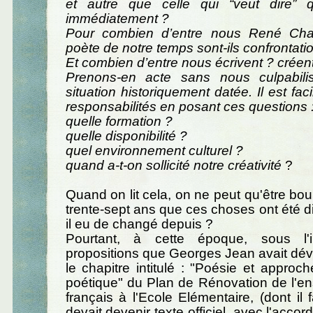
et autre que celle qui “veut dire” 
immédiatement ?
Pour combien d’entre nous René Char
poète de notre temps sont-ils confrontati
Et combien d’entre nous écrivent ? créen
Prenons-en acte sans nous culpabili
situation historiquement datée. Il est faci
responsabilités en posant ces questions 
quelle formation ?
quelle disponibilité ?
quel environnement culturel ?
quand a-t-on sollicité notre créativité
?
Quand on lit cela, on ne peut qu'être boul
trente-sept ans que ces choses ont été dit
il eu de changé depuis ?
Pourtant, à cette époque, sous l'
propositions que Georges Jean avait dé
le chapitre intitulé : "Poésie et approc
poétique" du Plan de Rénovation de l'e
français à l'Ecole Elémentaire, (dont il f
devait devenir texte officiel, avec l'accor