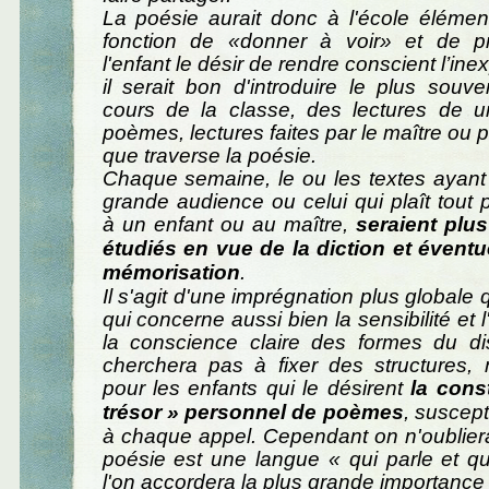
La poésie aurait donc à l'école élémen
fonction de «donner à voir» et de p
l'enfant le désir de rendre conscient l’ine
il serait bon d'introduire le plus souv
cours de la classe, des lectures de u
poèmes, lectures faites par le maître ou 
que traverse la poésie.
Chaque semaine, le ou les textes ayant
grande audience ou celui qui plaît tout p
à un enfant ou au maître,
seraient plu
étudiés en vue de la diction et éventu
mémorisation
.
Il s'agit d'une imprégnation plus globale 
qui concerne aussi bien la sensibilité et 
la conscience claire des formes du d
cherchera pas à fixer des structures, m
pour les enfants qui le désirent
la cons
trésor » personnel de poèmes
, suscept
à chaque appel. Cependant on n'oublier
poésie est une langue « qui parle et qu
l'on accordera la plus grande importance 