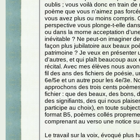
oublis ; vous voilà donc en train de 
poème que vous n’aimez pas forcé
vous avez plus ou moins compris. 
perspective vous plonge-t-elle dans
ou dans la morne acceptation d’un
inévitable ? Ne peut-on imaginer d
façon plus jubilatoire aux beaux p
patrimoine ? Je veux en présenter u
d’autres, et qui plaît beaucoup aux 
récital. Avec mes élèves nous avon
fil des ans des fichiers de poésie, u
6e/5e et un autre pour les 4e/3e. N
approchons des trois cents poème
fichier : que des beaux, des bons, 
des signifiants, des qui nous plaisen
participe au choix), en toute subject
format B5, poèmes collés propremen
comprenant au verso une notice sur 
Le travail sur la voix, évoqué plus h