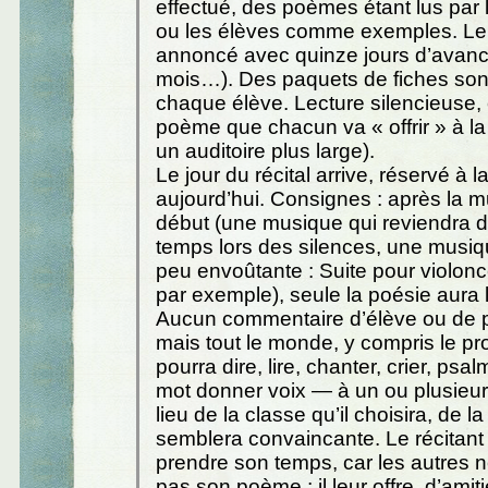
effectué, des poèmes étant lus par 
ou les élèves comme exemples. Le r
annoncé avec quinze jours d’avanc
mois…). Des paquets de fiches sont
chaque élève. Lecture silencieuse,
poème que chacun va « offrir » à la
un auditoire plus large).
Le jour du récital arrive, réservé à l
aujourd’hui. Consignes : après la 
début (une musique qui reviendra 
temps lors des silences, une musi
peu envoûtante : Suite pour violonc
par exemple), seule la poésie aura l
Aucun commentaire d’élève ou de p
mais tout le monde, y compris le pr
pourra dire, lire, chanter, crier, ps
mot donner voix — à un ou plusieu
lieu de la classe qu’il choisira, de la
semblera convaincante. Le récitant d
prendre son temps, car les autres 
pas son poème ; il leur offre, d’amiti