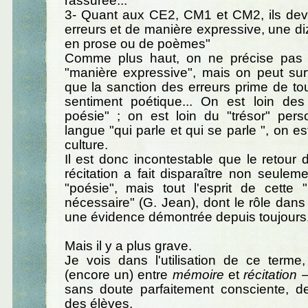
rassurée...
3- Quant aux CE2, CM1 et CM2, ils devr
erreurs et de manière expressive, une di
en prose ou de poèmes"
Comme plus haut, on ne précise pas 
"manière expressive", mais on peut sur
que la sanction des erreurs prime de to
sentiment poétique... On est loin d
poésie" ; on est loin du "trésor" pers
langue "qui parle et qui se parle ", on est
culture.
Il est donc incontestable que le retour
récitation a fait disparaître non seulem
"poésie", mais tout l'esprit de cette "
nécessaire" (G. Jean), dont le rôle dans 
une évidence démontrée depuis toujours
Mais il y a plus grave.
Je vois dans l'utilisation de ce ter
(encore un) entre
mémoire
et
récitation
—
sans doute parfaitement consciente, 
des élèves.