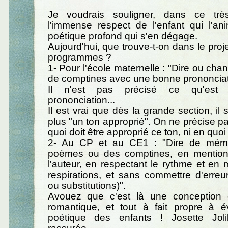
Je voudrais souligner, dans ce trè
l'immense respect de l'enfant qui l'an
poétique profond qui s'en dégage.
Aujourd'hui, que trouve-t-on dans le pro
programmes ?
1- Pour l'école maternelle : "Dire ou cha
de comptines avec une bonne prononciat
Il n'est pas précisé ce qu'est
prononciation...
Il est vrai que dès la grande section, il s
plus "un ton approprié". On ne précise pa
quoi doit être approprié ce ton, ni en quoi 
2- Au CP et au CE1 : "Dire de mémo
poèmes ou des comptines, en mentionna
l'auteur, en respectant le rythme et e
respirations, et sans commettre d'erreu
ou substitutions)".
Avouez que c'est là une conception 
romantique, et tout à fait propre à év
poétique des enfants ! Josette Joli