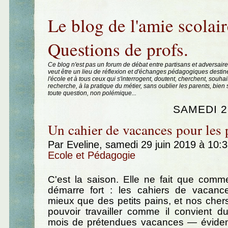
Aller au contenu
|
Aller au menu
|
Aller à la recherche
Le blog de l'amie scolair
Questions de profs.
Ce blog n'est pas un forum de débat entre partisans et adversaire
veut être un lieu de réflexion et d'échanges pédagogiques destin
l'école et à tous ceux qui s'interrogent, doutent, cherchent, souhai
recherche, à la pratique du métier, sans oublier les parents, bie
toute question, non polémique...
SAMEDI 2
Un cahier de vacances pour les 
Par Eveline, samedi 29 juin 2019 à 10:
Ecole et Pédagogie
C'est la saison. Elle ne fait que comm
démarre fort : les cahiers de vacan
mieux que des petits pains, et nos che
pouvoir travailler comme il convient d
mois de prétendues vacances — évide