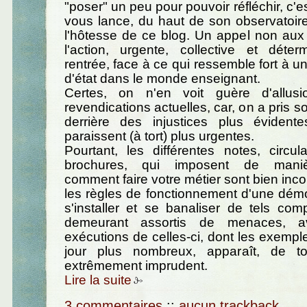
"poser" un peu pour pouvoir réfléchir, c'
vous lance, du haut de son observatoire 
l'hôtesse de ce blog. Un appel non aux
l'action, urgente, collective et déte
rentrée, face à ce qui ressemble fort à u
d'état dans le monde enseignant.
Certes, on n'en voit guère d'allus
revendications actuelles, car, on a pris s
derrière des injustices plus évident
paraissent (à tort) plus urgentes.
Pourtant, les différentes notes, circul
brochures, qui imposent de manièr
comment faire votre métier sont bien inc
les règles de fonctionnement d'une démo
s'installer et se banaliser de tels co
demeurant assortis de menaces, 
exécutions de celles-ci, dont les exemp
jour plus nombreux, apparaît, de to
extrêmement imprudent.
Lire la suite
3 commentaires
::
aucun trackback