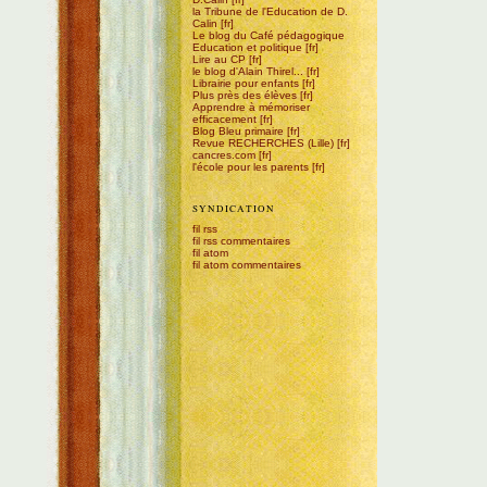
la Tribune de l'Education de D.
Calin
Le blog du Café pédagogique
Education et politique
Lire au CP
le blog d'Alain Thirel...
Librairie pour enfants
Plus près des élèves
Apprendre à mémoriser
efficacement
Blog Bleu primaire
Revue RECHERCHES (Lille)
cancres.com
l'école pour les parents
SYNDICATION
fil rss
fil rss commentaires
fil atom
fil atom commentaires