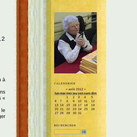
12
n à
CALENDRIER
«
août 2012
»
ans
lun
mar
mer
jeu
ven
sam
dim
1
2
3
4
5
s «
6
7
8
9
10
11
12
13
14
15
16
17
18
19
20
21
22
23
24
25
26
 le
27
28
29
30
31
ger
RECHERCHER