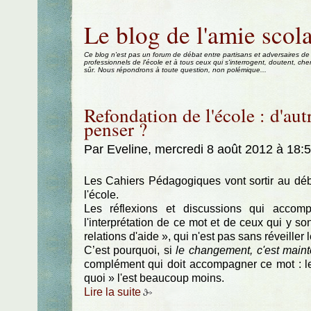
Aller au contenu
|
Aller au menu
|
Aller à la recherche
Le blog de l'amie scola
Ce blog n'est pas un forum de débat entre partisans et adversaires de
professionnels de l'école et à tous ceux qui s'interrogent, doutent, che
sûr. Nous répondrons à toute question, non polémique...
Refondation de l'école : d'aut
penser ?
Par Eveline, mercredi 8 août 2012 à 18:
Les Cahiers Pédagogiques vont sortir au dé
l'école.
Les réflexions et discussions qui accomp
l'interprétation de ce mot et de ceux qui y so
relations d'aide », qui n'est pas sans réveiller
C’est pourquoi, si
le changement, c'est main
complément qui doit accompagner ce mot : le
quoi » l'est beaucoup moins.
Lire la suite