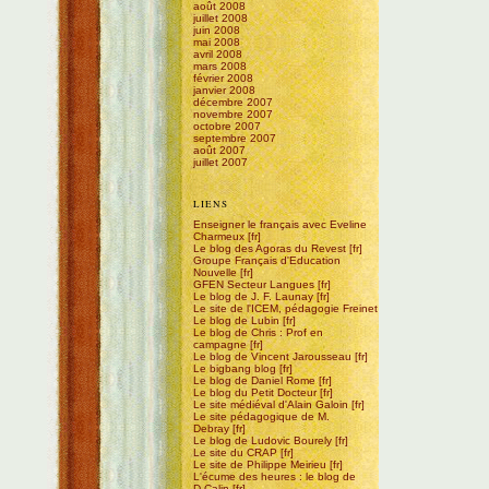
août 2008
juillet 2008
juin 2008
mai 2008
avril 2008
mars 2008
février 2008
janvier 2008
décembre 2007
novembre 2007
octobre 2007
septembre 2007
août 2007
juillet 2007
LIENS
Enseigner le français avec Eveline
Charmeux
Le blog des Agoras du Revest
Groupe Français d'Education
Nouvelle
GFEN Secteur Langues
Le blog de J. F. Launay
Le site de l'ICEM, pédagogie Freinet
Le blog de Lubin
Le blog de Chris : Prof en
campagne
Le blog de Vincent Jarousseau
Le bigbang blog
Le blog de Daniel Rome
Le blog du Petit Docteur
Le site médiéval d'Alain Galoin
Le site pédagogique de M.
Debray
Le blog de Ludovic Bourely
Le site du CRAP
Le site de Philippe Meirieu
L'écume des heures : le blog de
D.Calin