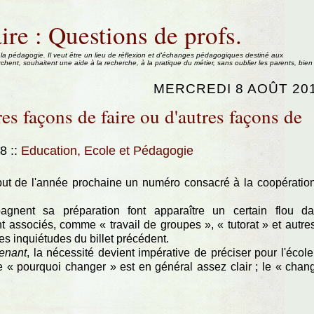
ire : Questions de profs.
 la pédagogie. Il veut être un lieu de réflexion et d'échanges pédagogiques destiné aux
rchent, souhaitent une aide à la recherche, à la pratique du métier, sans oublier les parents, bien
MERCREDI 8 AOÛT 20
res façons de faire ou d'autres façons de
58
::
Education, Ecole et Pédagogie
but de l'année prochaine un numéro consacré à la coopératio
agnent sa préparation font apparaître un certain flou d
nt associés, comme « travail de groupes », « tutorat » et autre
 les inquiétudes du billet précédent.
tenant
, la nécessité devient impérative de préciser pour l'école
 « pourquoi changer » est en général assez clair ; le « chan