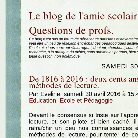
Aller au contenu
|
Aller au menu
|
Aller à la recherche
Le blog de l'amie scolair
Questions de profs.
Ce blog n'est pas un forum de débat entre partisans et adversaire
veut être un lieu de réflexion et d'échanges pédagogiques destin
l'école et à tous ceux qui s'interrogent, doutent, cherchent, souhai
recherche, à la pratique du métier, sans oublier les parents, bie
toute question, non polémique...
SAMEDI 30
De 1816 à 2016 : deux cents an
méthodes de lecture.
Par Eveline, samedi 30 avril 2016 à 15
Education, Ecole et Pédagogie
Devant le consensus si triste sur l'appr
lecture, et son pilote si bien caché, 
rafraîchir un peu nos connaissances e
méthodes de lecture, pour tenter de c