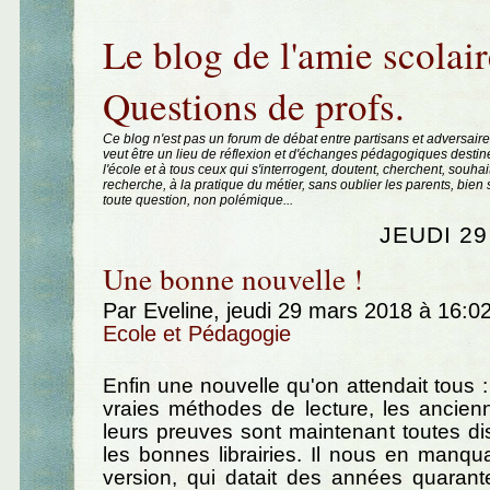
Aller au contenu
|
Aller au menu
|
Aller à la recherche
Le blog de l'amie scolair
Questions de profs.
Ce blog n'est pas un forum de débat entre partisans et adversaire
veut être un lieu de réflexion et d'échanges pédagogiques destin
l'école et à tous ceux qui s'interrogent, doutent, cherchent, souhai
recherche, à la pratique du métier, sans oublier les parents, bie
toute question, non polémique...
JEUDI 2
Une bonne nouvelle !
Par Eveline, jeudi 29 mars 2018 à 16:0
Ecole et Pédagogie
Enfin une nouvelle qu'on attendait tous :
vraies méthodes de lecture, les ancienn
leurs preuves sont maintenant toutes d
les bonnes librairies. Il nous en manqua
version, qui datait des années quarant