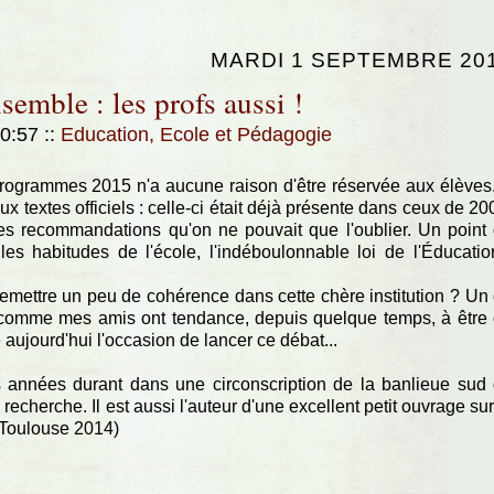
MARDI 1 SEPTEMBRE 20
emble : les profs aussi !
10:57
::
Education, Ecole et Pédagogie
 programmes 2015 n'a aucune raison d'être réservée aux élèves
aux textes officiels : celle-ci était déjà présente dans ceux de 20
des recommandations qu'on ne pouvait que l'oublier. Un point
 habitudes de l'école, l'indéboulonnable loi de l'Éducatio
de remettre un peu de cohérence dans cette chère institution ? Un
ux comme mes amis ont tendance, depuis quelque temps, à être
aujourd'hui l'occasion de lancer ce débat...
des années durant dans une circonscription de la banlieue sud
recherche. Il est aussi l'auteur d'une excellent petit ouvrage sur
" (Toulouse 2014)