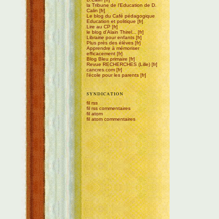
la Tribune de l'Education de D.
Calin
Le blog du Café pédagogique
Education et politique
Lire au CP
le blog d'Alain Thirel...
Librairie pour enfants
Plus près des élèves
Apprendre à mémoriser
efficacement
Blog Bleu primaire
Revue RECHERCHES (Lille)
cancres.com
l'école pour les parents
SYNDICATION
fil rss
fil rss commentaires
fil atom
fil atom commentaires