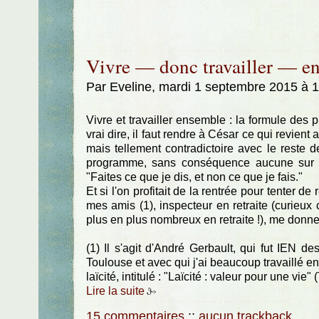
Vivre — donc travailler — ens
Par Eveline, mardi 1 septembre 2015 à 
Vivre et travailler ensemble : la formule des
vrai dire, il faut rendre à César ce qui revient 
mais tellement contradictoire avec le reste 
programme, sans conséquence aucune sur les
"Faites ce que je dis, et non ce que je fais."
Et si l'on profitait de la rentrée pour tenter 
mes amis (1), inspecteur en retraite (curie
plus en plus nombreux en retraite !), me donne 
(1) Il s'agit d'André Gerbault, qui fut IEN 
Toulouse et avec qui j'ai beaucoup travaillé en 
laïcité, intitulé : "Laïcité : valeur pour une vie
Lire la suite
15 commentaires
::
aucun trackback