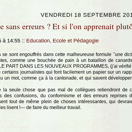
VENDREDI 18 SEPTEMBRE 20
e sans erreurs ? Et si l'on apprenait plut
5 à 14:55
::
Education, Ecole et Pédagogie
 se sont engouffrés dans cette malheureuse formule "une dic
istes, comme une bouchée de pain à un bataillon de canard
NULLE PART DANS LES NOUVEAUX PROGRAMMES, (j'ai vérifié 
 certains journalistes qui font facilement un papier sur un rapp
ndu un mot, comme ça à la cantonade, et qui savent développer
ute la seule chose que pas mal de collègues retiendront de 
urs des confusions, du conformisme et des erreurs reprises 
osent tout de même plein de choses intéressantes, qui devrai
s lisent !— de faire du meilleur travail.