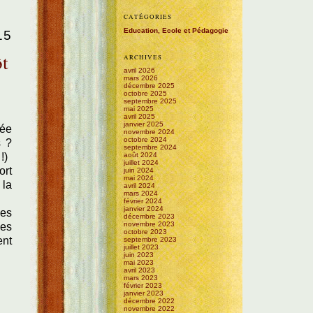
CATÉGORIES
Education, Ecole et Pédagogie
15
ôt
ARCHIVES
avril 2026
mars 2026
décembre 2025
octobre 2025
septembre 2025
mai 2025
avril 2025
janvier 2025
tée
novembre 2024
octobre 2024
s ?
septembre 2024
août 2024
!)
juillet 2024
ort
juin 2024
mai 2024
 la
avril 2024
mars 2024
février 2024
janvier 2024
ces
décembre 2023
novembre 2023
des
octobre 2023
ent
septembre 2023
juillet 2023
juin 2023
mai 2023
avril 2023
mars 2023
février 2023
janvier 2023
décembre 2022
novembre 2022