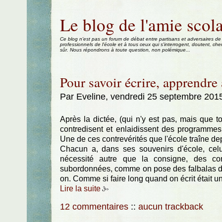
Aller au contenu
|
Aller au menu
|
Aller à la recherche
Le blog de l'amie scola
Ce blog n'est pas un forum de débat entre partisans et adversaires de
professionnels de l'école et à tous ceux qui s'interrogent, doutent, che
sûr. Nous répondrons à toute question, non polémique...
Pour savoir écrire, apprendre 
Par Eveline, vendredi 25 septembre 201
Après la dictée, (qui n'y est pas, mais que 
contredisent et enlaidissent des programmes, 
Une de ces contrevérités que l'école traîne depu
Chacun a, dans ses souvenirs d'école, celu
nécessité autre que la consigne, des c
subordonnées, comme on pose des falbalas de den
on. Comme si faire long quand on écrit était u
Lire la suite
12 commentaires
::
aucun trackback