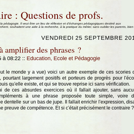
ire : Questions de profs.
 la pédagogie. Il veut être un lieu de réflexion et d'échanges pédagogiques destiné aux
rchent, souhaitent une aide à la recherche, à la pratique du métier, sans oublier les parents, bien
VENDREDI 25 SEPTEMBRE 20
à amplifier des phrases ?
5 à 08:22
::
Education, Ecole et Pédagogie
tout le monde y a vue) voici un autre exemple de ces scories 
pourtant largement positifs et porteurs de progrès pour l'éco
is qu'elle existe, et qui se trouve reprise ici sans vérification.
i de ces absurdes exercices où il fallait ajouter, sans auc
ompléments à une phrase proposée toute simple, voire 
telle sur un bas de jupe. Il fallait enrichir l'expression, disa
ne preuve de compétence. Et si c'était précisément le contraire ?