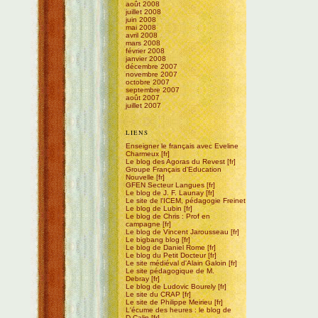
août 2008
juillet 2008
juin 2008
mai 2008
avril 2008
mars 2008
février 2008
janvier 2008
décembre 2007
novembre 2007
octobre 2007
septembre 2007
août 2007
juillet 2007
LIENS
Enseigner le français avec Eveline
Charmeux
Le blog des Agoras du Revest
Groupe Français d'Education
Nouvelle
GFEN Secteur Langues
Le blog de J. F. Launay
Le site de l'ICEM, pédagogie Freinet
Le blog de Lubin
Le blog de Chris : Prof en
campagne
Le blog de Vincent Jarousseau
Le bigbang blog
Le blog de Daniel Rome
Le blog du Petit Docteur
Le site médiéval d'Alain Galoin
Le site pédagogique de M.
Debray
Le blog de Ludovic Bourely
Le site du CRAP
Le site de Philippe Meirieu
L'écume des heures : le blog de
D.Calin