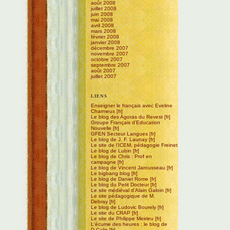
août 2008
juillet 2008
juin 2008
mai 2008
avril 2008
mars 2008
février 2008
janvier 2008
décembre 2007
novembre 2007
octobre 2007
septembre 2007
août 2007
juillet 2007
LIENS
Enseigner le français avec Eveline
Charmeux
Le blog des Agoras du Revest
Groupe Français d'Education
Nouvelle
GFEN Secteur Langues
Le blog de J. F. Launay
Le site de l'ICEM, pédagogie Freinet
Le blog de Lubin
Le blog de Chris : Prof en
campagne
Le blog de Vincent Jarousseau
Le bigbang blog
Le blog de Daniel Rome
Le blog du Petit Docteur
Le site médiéval d'Alain Galoin
Le site pédagogique de M.
Debray
Le blog de Ludovic Bourely
Le site du CRAP
Le site de Philippe Meirieu
L'écume des heures : le blog de
D.Calin