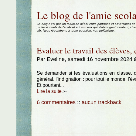
Aller au contenu
|
Aller au menu
|
Aller à la recherche
Le blog de l'amie scola
Ce blog n'est pas un forum de débat entre partisans et adversaires de
professionnels de l'école et à tous ceux qui s'interrogent, doutent, che
sûr. Nous répondrons à toute question, non polémique...
Evaluer le travail des élèves, 
Par Eveline, samedi 16 novembre 2024 
Se demander si les évaluations en classe, qu
général, l'indignation : pour tout le monde, l
Et pourtant...
Lire la suite
6 commentaires
::
aucun trackback