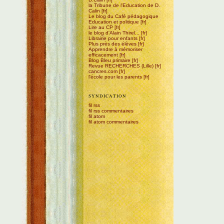
la Tribune de l'Education de D.
Calin
Le blog du Café pédagogique
Education et politique
Lire au CP
le blog d'Alain Thirel...
Librairie pour enfants
Plus près des élèves
Apprendre à mémoriser
efficacement
Blog Bleu primaire
Revue RECHERCHES (Lille)
cancres.com
l'école pour les parents
SYNDICATION
fil rss
fil rss commentaires
fil atom
fil atom commentaires