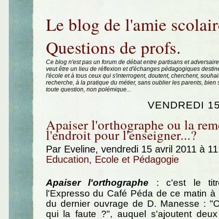
Aller au contenu
|
Aller au menu
|
Aller à la recherche
Le blog de l'amie scolair
Questions de profs.
Ce blog n'est pas un forum de débat entre partisans et adversaire
veut être un lieu de réflexion et d'échanges pédagogiques destin
l'école et à tous ceux qui s'interrogent, doutent, cherchent, souhai
recherche, à la pratique du métier, sans oublier les parents, bie
toute question, non polémique...
VENDREDI 15
Apaiser l'orthographe ou la reme
l'endroit pour l'enseigner...?
Par Eveline, vendredi 15 avril 2011 à 1
Education, Ecole et Pédagogie
Apaiser l'orthographe
: c'est le ti
l'Expresso du Café Péda de ce matin à 
du dernier ouvrage de D. Manesse : "O
qui la faute ?", auquel s'ajoutent deu