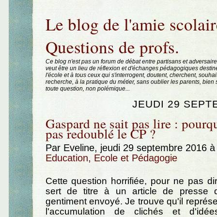
Aller au contenu
|
Aller au menu
|
Aller à la recherche
Le blog de l'amie scolair
Questions de profs.
Ce blog n'est pas un forum de débat entre partisans et adversaire
veut être un lieu de réflexion et d'échanges pédagogiques destin
l'école et à tous ceux qui s'interrogent, doutent, cherchent, souhai
recherche, à la pratique du métier, sans oublier les parents, bie
toute question, non polémique...
JEUDI 29 SEPT
Gaspard ne sait pas lire : pourquo
pas redoublé le CP ?
Par Eveline, jeudi 29 septembre 2016 
Education, Ecole et Pédagogie
Cette question horrifiée, pour ne pas di
sert de titre à un article de presse
gentiment envoyé. Je trouve qu'il représ
l'accumulation de clichés et d'idé