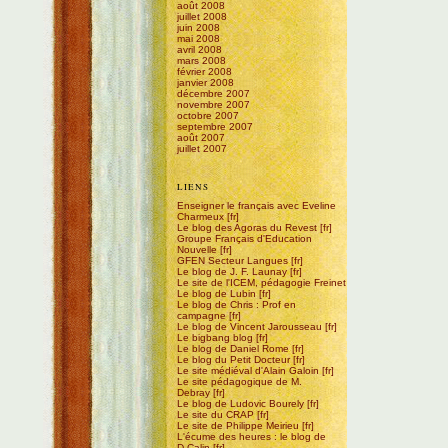
août 2008
juillet 2008
juin 2008
mai 2008
avril 2008
mars 2008
février 2008
janvier 2008
décembre 2007
novembre 2007
octobre 2007
septembre 2007
août 2007
juillet 2007
LIENS
Enseigner le français avec Eveline
Charmeux
Le blog des Agoras du Revest
Groupe Français d'Education
Nouvelle
GFEN Secteur Langues
Le blog de J. F. Launay
Le site de l'ICEM, pédagogie Freinet
Le blog de Lubin
Le blog de Chris : Prof en
campagne
Le blog de Vincent Jarousseau
Le bigbang blog
Le blog de Daniel Rome
Le blog du Petit Docteur
Le site médiéval d'Alain Galoin
Le site pédagogique de M.
Debray
Le blog de Ludovic Bourely
Le site du CRAP
Le site de Philippe Meirieu
L'écume des heures : le blog de
D.Calin