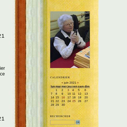
21
ier
-ce
CALENDRIER
«
juin 2021
»
lun
mar
mer
jeu
ven
sam
dim
1
2
3
4
5
6
7
8
9
10
11
12
13
14
15
16
17
18
19
20
21
22
23
24
25
26
27
28
29
30
RECHERCHER
21