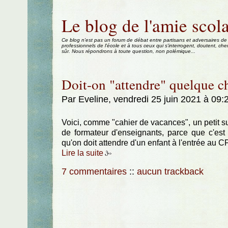
Aller au contenu
|
Aller au menu
|
Aller à la recherche
Le blog de l'amie scola
Ce blog n'est pas un forum de débat entre partisans et adversaires de
professionnels de l'école et à tous ceux qui s'interrogent, doutent, che
sûr. Nous répondrons à toute question, non polémique...
Doit-on "attendre" quelque ch
Par Eveline, vendredi 25 juin 2021 à 09
Voici, comme "cahier de vacances", un petit s
de formateur d'enseignants, parce que c'est
qu'on doit attendre d'un enfant à l'entrée au CP 
Lire la suite
7 commentaires
::
aucun trackback