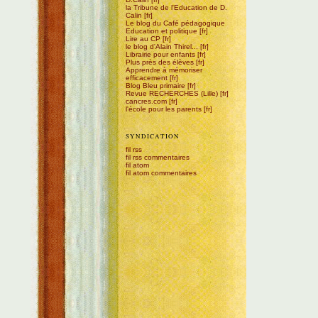
la Tribune de l'Education de D.
Calin
Le blog du Café pédagogique
Education et politique
Lire au CP
le blog d'Alain Thirel...
Librairie pour enfants
Plus près des élèves
Apprendre à mémoriser
efficacement
Blog Bleu primaire
Revue RECHERCHES (Lille)
cancres.com
l'école pour les parents
SYNDICATION
fil rss
fil rss commentaires
fil atom
fil atom commentaires