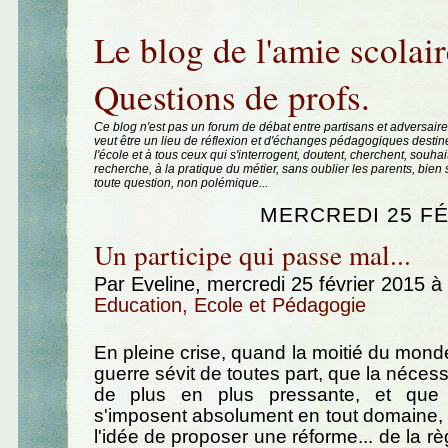
Aller au contenu
|
Aller au menu
|
Aller à la recherche
Le blog de l'amie scolair
Questions de profs.
Ce blog n'est pas un forum de débat entre partisans et adversaire
veut être un lieu de réflexion et d'échanges pédagogiques destin
l'école et à tous ceux qui s'interrogent, doutent, cherchent, souhai
recherche, à la pratique du métier, sans oublier les parents, bie
toute question, non polémique...
MERCREDI 25 FÉ
Un participe qui passe mal...
Par Eveline, mercredi 25 février 2015 
Education, Ecole et Pédagogie
En pleine crise, quand la moitié du monde
guerre sévit de toutes part, que la nécessit
de plus en plus pressante, et que
s'imposent absolument en tout domaine, 
l'idée de proposer une réforme... de la r