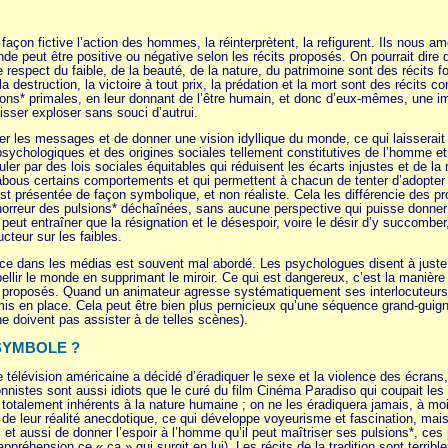
 façon fictive l’action des hommes, la réinterprètent, la refigurent. Ils nous 
nde peut être positive ou négative selon les récits proposés. On pourrait dire 
e respect du faible, de la beauté, de la nature, du patrimoine sont des récits fo
la destruction, la victoire à tout prix, la prédation et la mort sont des récits 
ions* primales, en leur donnant de l’être humain, et donc d’eux-mêmes, une ima
isser exploser sans souci d’autrui.
rer les messages et de donner une vision idyllique du monde, ce qui laisserait 
sychologiques et des origines sociales tellement constitutives de l’homme et d
uler par des lois sociales équitables qui réduisent les écarts injustes et de la 
abous certains comportements et qui permettent à chacun de tenter d’adopter 
est présentée de façon symbolique, et non réaliste. Cela les différencie des p
horreur des pulsions* déchaînées, sans aucune perspective qui puisse donner l’e
peut entraîner que la résignation et le désespoir, voire le désir d’y succomber, 
cteur sur les faibles.
ce dans les médias est souvent mal abordé. Les psychologues disent à juste tit
ellir le monde en supprimant le miroir. Ce qui est dangereux, c’est la manière
proposés. Quand un animateur agresse systématiquement ses interlocuteurs, l
t mis en place. Cela peut être bien plus pernicieux qu’une séquence grand-guign
 ne doivent pas assister à de telles scènes).
SYMBOLE ?
télévision américaine a décidé d’éradiquer le sexe et la violence des écrans
onnistes sont aussi idiots que le curé du film Cinéma Paradiso qui coupait les 
totalement inhérents à la nature humaine ; on ne les éradiquera jamais, à moi
 de leur réalité anecdotique, ce qui développe voyeurisme et fascination, m
 et aussi de donner l’espoir à l’homme qu’il peut maîtriser ses pulsions*, ce
réhension ce « ça » qui surgit en lui). Les récits de la tradition sont terribl