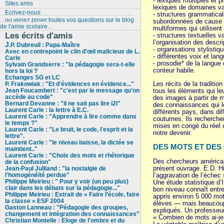
- lexiques multiples et 
Sites amis
lexiques de domaines var
Ecrivez-nous
- structures grammatical
ou venez poser toutes vos questions sur le blog
subordonnées de cause et
de l'amie scolaire...
multiformes qui utilisent
Les écrits d'amis
- structures textuelles v
l’organisation des descri
J
.P. Dubreuil : Papa-Maître
- organisations stylistiq
Avec en contrepoint le clin d'œil malicieux de L.
- différentes voix et lan
Carle
- prosodie* de la langue 
Sylvain Grandserre : "la pédagogie sera-t-elle
conteur habile.
hors la loi ?
Echanges SG et LC
Les récits de la traditi
P. Frakowiak : "Et d'évidences en évidence..."
tous les éléments qui leu
Jean Foucambert : "c'est par le message qu'on
accède au code"
des images à partir de m
Bernard Devanne : "il ne sait pas lire i2l"
des connaissances qui le
Laurent Carle : la lettre à E.C.
différents pays, dans dif
Laurent Carle : "Apprendre à lire comme dans
coutumes. Ils recherchent
le temps ?"
mises en congé du réel 
Laurent Carle : "Le bruit, le code, l'esprit et la
notre devenir.
lettre".
Laurent Carle : "le niveau baisse, la dictée se
DES MOTS ET DES
maintient.."
Laurent Carle : "Choix des mots et rhétorique
Des chercheurs américain
de la confusion"
présent ouvrage. E.D. Hi
Jean-Paul Julliand : "la nostalgie de
l’aggravation de l’échec 
l'homogénéïté perdue"
Philippe Meirieu : " Pour y voir (un peu plus)
Une étude statistique d’
clair dans les débats sur la pédagogie..."
bon niveau connaît entre
Philippe Meirieu : Extrait de « Faire l’école, faire
appris environ 5 000 mo
la classe » ESF 2004
élèves — mais beaucoup d
Gaston Lanneau : "Pédagogie des groupes,
expliqués. Un professeur
changement et intégration des connaissances"
« Combien de mots ai-je 
Christian Montelle : Eloge de l'ombre et du