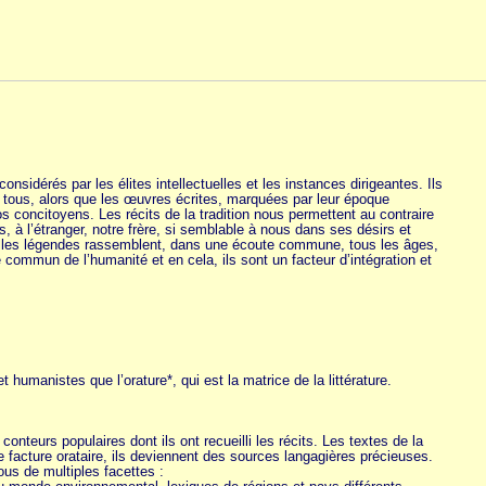
onsidérés par les élites intellectuelles et les instances dirigeantes. Ils
à tous, alors que les œuvres écrites, marquées par leur époque
s concitoyens. Les récits de la tradition nous permettent au contraire
s, à l’étranger, notre frère, si semblable à nous dans ses désirs et
t les légendes rassemblent, dans une écoute commune, tous les âges,
e commun de l’humanité et en cela, ils sont un facteur d’intégration et
 humanistes que l’orature*, qui est la matrice de la littérature.
conteurs populaires dont ils ont recueilli les récits. Les textes de la
e facture orataire, ils deviennent des sources langagières précieuses.
us de multiples facettes :