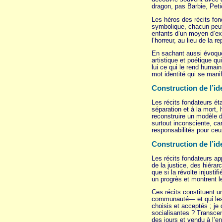
dragon, pas Barbie, Peti
Les héros des récits fon
symbolique, chacun peut 
enfants d’un moyen d’exor
l’horreur, au lieu de la r
En sachant aussi évoquer
artistique et poétique q
lui ce qui le rend humai
mot identité qui se mani
Construction de l’id
Les récits fondateurs éta
séparation et à la mort,
reconstruire un modèle d
surtout inconsciente, ca
responsabilités pour ceux
Construction de l’ide
Les récits fondateurs ap
de la justice, des hiérar
que si la révolte injustif
un progrès et montrent 
Ces récits constituent u
communauté— et qui les 
choisis et acceptés ; je
socialisantes ? Transcen
des jours et vendu à l’e