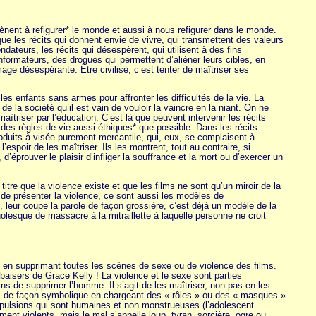
amènent à refigurer* le monde et aussi à nous refigurer dans le monde.
que les récits qui donnent envie de vivre, qui transmettent des valeurs
ndateurs, les récits qui désespèrent, qui utilisent à des fins
conformateurs, des drogues qui permettent d’aliéner leurs cibles, en
ge désespérante. Être civilisé, c’est tenter de maîtriser ses
les enfants sans armes pour affronter les difficultés de la vie. La
e la société qu’il est vain de vouloir la vaincre en la niant. On ne
maîtriser par l’éducation. C’est là que peuvent intervenir les récits
des règles de vie aussi éthiques* que possible. Dans les récits
roduits à visée purement mercantile, qui, eux, se complaisent à
spoir de les maîtriser. Ils les montrent, tout au contraire, si
d’éprouver le plaisir d’infliger la souffrance et la mort ou d’exercer un
re que la violence existe et que les films ne sont qu’un miroir de la
 de présenter la violence, ce sont aussi les modèles de
eur coupe la parole de façon grossière, c’est déjà un modèle de la
olesque de massacre à la mitraillette à laquelle personne ne croit
, en supprimant toutes les scènes de sexe ou de violence des films.
baisers de Grace Kelly ! La violence et le sexe sont parties
ns de supprimer l’homme. Il s’agit de les maîtriser, non pas en les
ais de façon symbolique en chargeant des « rôles » ou des « masques »
s pulsions qui sont humaines et non monstrueuses (l’adolescent
ement violents, mais le mal s’appelle loup, tyran, sorcière, ogre ou