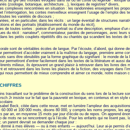
précis au gré des mondes évoqués dans tel ou tel conte ou légende : lexique 
iés (zoologie, botanique, architecture…), lexiques de registres* divers,
es complexes rencontrées en situation : les randonnées enseignent les proposi
 l’interrogation, les contes merveilleux enseignent l’usage de l’emploi des
 toutes les variétés de discours ;
ariées, et en particulier, dans les récits : un large éventail de structures narr
ptions et des portraits (établissement du monde du récit),
ues de toutes sortes : poésie d’un portrait ou d’une description, emphase d’un
gues du récit : narrateur*, commentateur, paroles de personnages, avec leurs sy
dans les petits couplets répétitifs dits ou chantés qui scandent les textes de la
on orale sont de véritables écoles de langue. Par l’écoute, d’abord, qui donne 
r permettront d’accéder vraiment à la maîtrise du langage, première arme contre
ots sans être obnubilés par la forme graphique du signifiant : le monde de la 
ur permettront d’entrer facilement dans les textes de la littérature et aussi 
férents milieux, ils éprouvent un grand plaisir à retrouver dans les livres des
 et retrouvent dans les livres les plaisirs de la fiction, des voyages dans l’ima
qui nous permettent de mieux comprendre et aimer ce monde, notre maison co
 CHIFFRES
s travaillant sur le problème de la construction du sens lors de la lecture son
rsch Jr insiste sur le fait que la pauvreté en lexique, en contenus et en styl
scolaire.
Isabel Beck, citée dans cette revue, met en lumière l’ampleur des acquisition
 60 000 et 100 000 mots, disons 80 000, y compris les noms propres, les argo
ts par an, en moyenne 15 mots par jour d’école ou de repos. On apprend éno
e mots ne se rencontrent qu’à l’école. Pour les enfants qui ne lisent pas, l
, un parent devrait se demander chaque jour :
donné à mes élèves — ou à mes enfants — aujourd’hui. Leur ai-je permis d’en