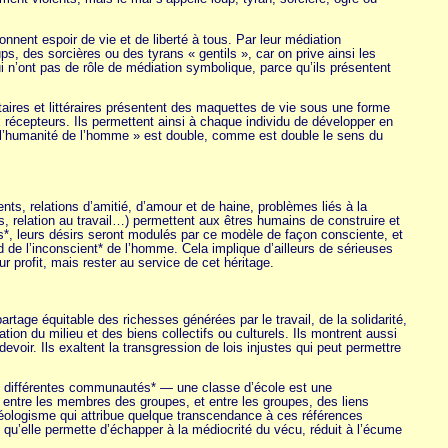
nent espoir de vie et de liberté à tous. Par leur médiation
s, des sorcières ou des tyrans « gentils », car on prive ainsi les
ui n’ont pas de rôle de médiation symbolique, parce qu’ils présentent
taires et littéraires présentent des maquettes de vie sous une forme
x récepteurs. Ils permettent ainsi à chaque individu de développer en
 « l’humanité de l’homme » est double, comme est double le sens du
ents, relations d’amitié, d’amour et de haine, problèmes liés à la
s, relation au travail…) permettent aux êtres humains de construire et
s*, leurs désirs seront modulés par ce modèle de façon consciente, et
d de l’inconscient* de l’homme. Cela implique d’ailleurs de sérieuses
ur profit, mais rester au service de cet héritage.
tage équitable des richesses générées par le travail, de la solidarité,
tion du milieu et des biens collectifs ou culturels. Ils montrent aussi
 devoir. Ils exaltent la transgression de lois injustes qui peut permettre
aux différentes communautés* — une classe d’école est une
ntre les membres des groupes, et entre les groupes, des liens
e néologisme qui attribue quelque transcendance à ces références
qu’elle permette d’échapper à la médiocrité du vécu, réduit à l’écume