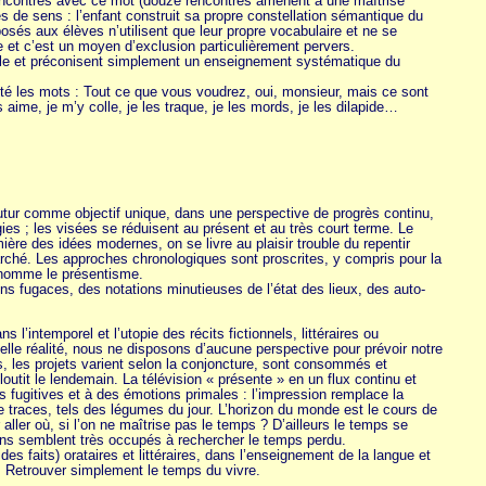
rencontres avec ce mot (douze rencontres amènent à une maîtrise
s de sens : l’enfant construit sa propre constellation sémantique du
osés aux élèves n’utilisent que leur propre vocabulaire et ne se
te et c’est un moyen d’exclusion particulièrement pervers.
eille et préconisent simplement un enseignement systématique du
té les mots : Tout ce que vous voudrez, oui, monsieur, mais ce sont
me, je m’y colle, je les traque, je les mords, je les dilapide…
 futur comme objectif unique, dans une perspective de progrès continu,
gies ; les visées se réduisent au présent et au très court terme. Le
e des idées modernes, on se livre au plaisir trouble du repentir
arché. Les approches chronologiques sont proscrites, y compris pour la
og nomme le présentisme.
 fugaces, des notations minutieuses de l’état des lieux, des auto-
intemporel et l’utopie des récits fictionnels, littéraires ou
telle réalité, nous ne disposons d’aucune perspective pour prévoir notre
rs, les projets varient selon la conjoncture, sont consommés et
utit le lendemain. La télévision « présente » en un flux continu et
 fugitives et à des émotions primales : l’impression remplace la
r de traces, tels des légumes du jour. L’horizon du monde est le cours de
aller où, si l’on ne maîtrise pas le temps ? D’ailleurs le temps se
ons semblent très occupés à rechercher le temps perdu.
des faits) orataires et littéraires, dans l’enseignement de la langue et
. Retrouver simplement le temps du vivre.