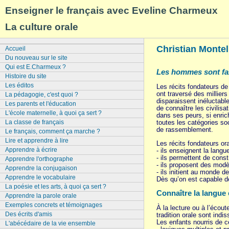
Enseigner le français avec Eveline Charmeux
La culture orale
Christian Montell
Accueil
Du nouveau sur le site
Qui est E.Charmeux ?
Les hommes sont fait
Histoire du site
Les éditos
Les récits fondateurs de 
ont traversé des millier
La pédagogie, c'est quoi ?
disparaissent inéluctabl
Les parents et l'éducation
de connaître les civilisa
L'école maternelle, à quoi ça sert ?
dans ses peurs, si enri
toutes les catégories soc
La classe de français
de rassemblement.
Le français, comment ça marche ?
Lire et apprendre à lire
Les récits fondateurs or
Apprendre à écrire
- ils enseignent la langu
- ils permettent de cons
Apprendre l'orthographe
- ils proposent des modè
Apprendre la conjugaison
- ils initient au monde de
Apprendre le vocabulaire
Dès qu’on est capable de 
La poésie et les arts, à quoi ça sert ?
Connaître la langue
Apprendre la parole orale
Exemples concrets et témoignages
À la lecture ou à l’écout
Des écrits d'amis
tradition orale sont ind
Les enfants nourris de c
L'abécédaire de la vie ensemble