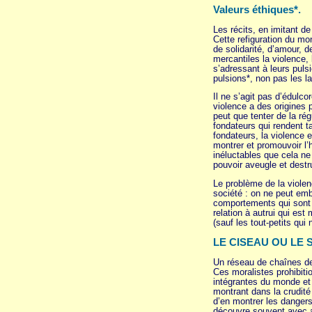
Valeurs éthiques*.
Les récits, en imitant de
Cette refiguration du mo
de solidarité, d’amour, d
mercantiles la violence, 
s’adressant à leurs puls
pulsions*, non pas les la
Il ne s’agit pas d’édulco
violence a des origines p
peut que tenter de la rég
fondateurs qui rendent t
fondateurs, la violence 
montrer et promouvoir l’
inéluctables que cela ne 
pouvoir aveugle et destru
Le problème de la violen
société : on ne peut emb
comportements qui sont 
relation à autrui qui es
(sauf les tout-petits qui
LE CISEAU OU LE 
Un réseau de chaînes de 
Ces moralistes prohibiti
intégrantes du monde et 
montrant dans la crudité
d’en montrer les dangers
découvre souvent avec app