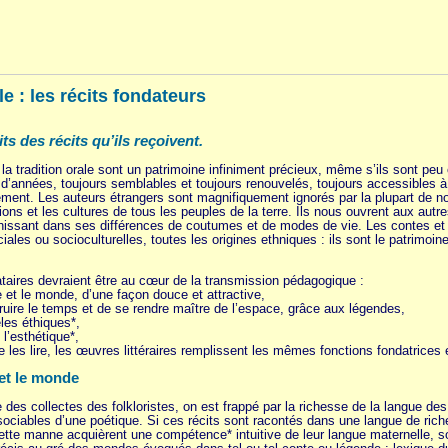
e : les récits fondateurs
s des récits qu’ils reçoivent.
la tradition orale sont un patrimoine infiniment précieux, même s’ils sont peu c
s d’années, toujours semblables et toujours renouvelés, toujours accessibles 
ement. Les auteurs étrangers sont magnifiquement ignorés par la plupart de no
tions et les cultures de tous les peuples de la terre. Ils nous ouvrent aux autre
chissant dans ses différences de coutumes et de modes de vie. Les contes e
iales ou socioculturelles, toutes les origines ethniques : ils sont le patrimoin
ataires devraient être au cœur de la transmission pédagogique :
e et le monde, d’une façon douce et attractive,
truire le temps et de se rendre maître de l’espace, grâce aux légendes,
les éthiques*,
 l’esthétique*,
les lire, les œuvres littéraires remplissent les mêmes fonctions fondatrices et
 et le monde
e des collectes des folkloristes, on est frappé par la richesse de la langue des 
issociables d’une poétique. Si ces récits sont racontés dans une langue de rich
ette manne acquièrent une compétence* intuitive de leur langue maternelle, so