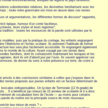
du monde environnemental, lexiques de régions et pays différents,
tions subordonnées relatives, les devinettes familiarisent avec les
 temps ; toute notre grammaire est mise en œuvre dans ces textes
atives et argumentatives, les différentes formes de discours* rapportés,
 récit épique, humour d’un conte facétieux,
ntaxes, leurs styles et leurs registres*,
 tradition : toutes les ressources de la parole sont utilisées par le
des modèles, puis par la pratique du contage, les enfants engrangent
 l’illettrisme et l’échec scolaire. Ils prennent l’habitude de former
lecture leur sera plus facilement accessible. Ils engrangent également
dans le monde de la culture. Ayant voyagé par ces textes dans
 mondes familiers, dont ils connaissent maintenant les lexiques et les
ginaire, dont ils ont d’abord joui par l’ouïe. Ils savent apprécier ces
mmune, de donner du sens à notre présence sur terre, de croire à
t arrivés à des conclusions similaires à celles que j’expose dans le
e des textes proposés aux jeunes enfants est un facteur déterminant de
s lexicales indispensables. Un lycéen de Terminale (12 th-grade) de
ts… Il a bénéficié (au mieux) de 15 années de scolarité et il a donc
rmément de vocabulaire hors de l’école — au moins pour certains
a parole du maître est la principale source de mots nouveaux
richir leur trésor de mots ? »