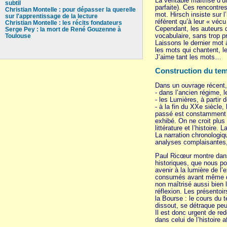
La véritable maîtrise d
subtil
parfaite). Ces rencontre
Christian Montelle : pour dépasser la querelle
mot. Hirsch insiste sur 
sur l'apprentissage de la lecture
réfèrent qu’à leur « vécu
Christian Montelle : les récits fondateurs
Cependant, les auteurs d
Serge Pey : la mort de René Gouzenne à
vocabulaire, sans trop p
Toulouse
Laissons le dernier mot 
les mots qui chantent, l
J’aime tant les mots…
Construction du te
Dans un ouvrage récent, F
- dans l’ancien régime, l
- les Lumières, à partir
- à la fin du XXe siècle,
passé est constamment co
exhibé. On ne croit plus
littérature et l’histoire
La narration chronologi
analyses complaisantes,
Paul Ricœur montre dans 
historiques, que nous po
avenir à la lumière de l’
consumés avant même d’ex
non maîtrisé aussi bien 
réflexion. Les présentoir
la Bourse : le cours du t
dissout, se détraque pe
Il est donc urgent de red
dans celui de l’histoire