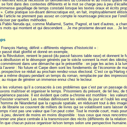
’un élément lexical nécessite un dévoilement du contexte et au moins quatre 
s se font dans des contextes différents et le mot se charge peu à peu d’écaille
l’immense gaspillage de temps constaté lorsque les textes oraux et écrits prop
 ». Cette pratique soi-disant démocratique est, en fait, impitoyablement élitis
e l’article ne prennent pas assez en compte le nourrissage précoce par l’or
réciser par quelles méthodes.
à Pablo Neruda qui, comme Mallarmé, Sartre, Pagnol, et tant d’autres, a chan
es mots qui montent et qui descendent… Je me prosterne devant eux… Je les ai
mps
rançois Hartog, définit « différents régimes d’historicité » :
e passé était glorifié et donné en exemple,
 de la Révolution, renient le passé (du passé faisons table rase) et donnent le
 la désillusion et le désespoir générés par le siècle sonnent la mort des idéolo
mmémoré dans une démarche qui le présentifie : on juge les actes à la lumièr
 à l’avenir : No future et Carpe diem sont les fondements de l’économie de m
. La prospective se réduit au prochain rendez-vous électoral. C’est ce qu’Hart
que a même disparu pendant un temps du roman, remplacée par des impressions
 au risque de générer un immense ennui chez le lecteur.
les volumes qu’il a consacrés à ces problèmes que c’est par un passage dans l’
uvons maîtriser et organiser le temps. Prisonniers du présent, de tel lieu, de 
expérience passée. Il est évident que cette a-chronie est mortifère : les valeu
ister vraiment. Les médias définissent les vérités du jour et l’oubli les englo
l’homme de Néandertal que la capsule spatiale, en réduisant tout à des images
s de librairie se couvrent de milliers de livres qui se volatilisent sans laisse
emps n’est pas une valeur que l’on peut coter. Tout le monde court, mais pour 
u à peu, devient de moins en moins disponible : tous ceux que nous rencontr
onner une place centrale à la transmission des récits (différents de la relation 
 afin que chacun puisse organiser le/son temps selon une perspective humaine