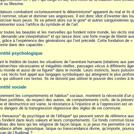
ot ou Mesrine.
dateurs combattent victorieusement le déterminisme* apparent du mal et ils don
nommer, situer et dominer ses angoisses. Il est donc idiot d’inventer des loup
ciser leurs peurs. Ils se jettent alors sur le gore* et autres sanguinoleries q
eprésenter sous l’artifice du symbole et de l’art.
 toutes les beautés et les merveilles qui fondent notre monde, les récits ora
ui demande une interprétation* et qui laisse donc une forte marge de liberté au
n, grâce à l’expérience des générations qui l’ont précédé. Cette fondation de
feste dans des capacités :
entité psychologique
nt le théâtre de toutes les situations de l’aventure humaine (relations aux par
 hiérarchies nécessaires et inégalités réelles, passages vécus à différents âge
u monde et aussi de se figurer* dans le monde. Leurs instincts, leurs pulsion
r ces récits font appel aux langages symboliques qui atteignent le plus profon
 qui utilisent ces textes. Ils ne doivent pas utiliser le pouvoir des contes à le
ntité sociale
prennent les comportements et habitus* sociaux, montrent la nécessité d’un par
chies justifiées, du respect des autres, de comportements civils, de la préserva
iée et destructrice est vaine, la résistance à l’injustice et à l’oppression est un
les dangers de la transgression régressive des règles de vie commune.
n thesaurus* du psychique et de l’éthique* qui peuvent servir de référence 
fondent dans leurs valeurs et leurs comportements. Ce fonds commun tisse e
 dirais des liens qui les religione de façon laïque, si je peux me permettre c
dance athée, agnostique, laïque ou transcendance divine, qu’importe, pourvu 
ncan de l’Audimat ?