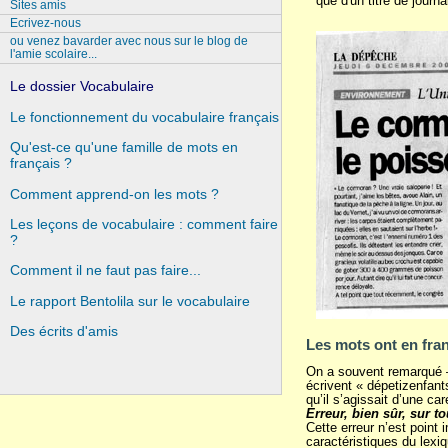
que d'un titre de journa
Sites amis
Ecrivez-nous
ou venez bavarder avec nous sur le blog de
l'amie scolaire...
Le dossier Vocabulaire
Le fonctionnement du vocabulaire français
Qu'est-ce qu'une famille de mots en
français ?
Comment apprend-on les mots ?
Les leçons de vocabulaire : comment faire
?
Comment il ne faut pas faire...
Le rapport Bentolila sur le vocabulaire
Des écrits d'amis
Les mots ont en fran
On a souvent remarqué — 
écrivent « dépetizenfant
qu’il s’agissait d’une ca
Erreur, bien sûr, sur to
Cette erreur n’est point
caractéristiques du lexiq