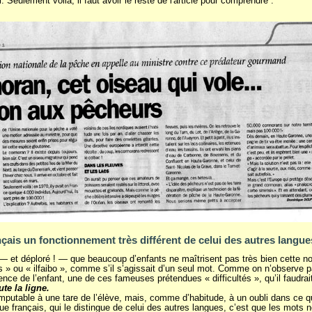
l. Seulement voilà, il faut avoir le reste de l'article pour comprendre :
çais un fonctionnement très différent de celui des autres langue
et déploré ! — que beaucoup d’enfants ne maîtrisent pas très bien cette notio
s » ou « ilfaibo », comme s’il s’agissait d’un seul mot. Comme on n’observe 
rence de l’enfant, une de ces fameuses prétendues « difficultés », qu’il faudrai
ute la ligne.
 imputable à une tare de l’élève, mais, comme d’habitude, à un oubli dans ce q
ue français, qui le distingue de celui des autres langues, c’est que les mots n