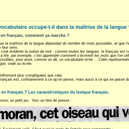
vocabulaire occupe-t-il dans la maîtrise de la langue 
s en français, comment ça marche ?
 la maîtrise de la langue dépendait du nombre de mots possédés, et que l’ess
e leur sens.
n croit évidente la notion de mot : comme toutes les langues, le français es
à lire, par exemple, c’est apprendre comment s’écrivent les mots que l’on util
sibles, pour avoir, comme on dit, un vocabulaire riche ... Cette représentati
gue, orale ou écrite.
 infiniment plus compliquées que cela.
français est, contrairement à ce qu’on pense, mais aussi à ce qui se passe dan
en français ? Les caractéristiques du lexique français.
xion, un petit jeu . Voci un titre de presse :