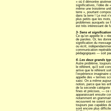
» où il démontre aiséme
significatives, l’idée de
même une troisième unité
terre », pourtant compos
dans la terre ! Le mot n
plus petits que les mots
problèmes auxquels se he
est très intéressant de 
3- Sens et significatio
Ce qu’on appelle le « ré
de paroles. Or, les donn
signification du message
ou écrit, indépendamment
communication repérable)
pédagogiques — soit parc
4- Les deux grands typ
Autre problème, toujours
le référent, qu’il soit c
arrive que le référent so
l’expérience imaginaire 
appelle des « termes scie
saisi. On a même aujourd’
notion, parce que les en
de la seconde catégorie 
fines et précises, — ce 
apparaissant ensuite com
notamment en grammaire,
recouvrent ne soient com
toujours pas capables de 
sont encore plus diffici