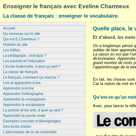
Enseigner le français avec Eveline Charmeux
La classe de français : enseigner le vocabulaire.
Quelle place, le 
Accueil
Du nouveau sur le site
Et d'abord, les mot
Qui est E.Charmeux ?
Histoire du site
On a longtemps pensé que
oublier de bien apprendr
Les éditos
La raison en est que l’o
La pédagogie, c'est quoi ?
dictionnaires. Apprendre 
Les parents et l'éducation
grand nombre de mots pos
L'école maternelle, à quoi ça sert ?
l’apprentissage de la lan
La classe de français
Le français, comment ça marche ?
En fait, les choses sont
Lire et apprendre à lire
Car la notion de mot en 
Apprendre à écrire
Apprendre l'orthographe
Qu’est-ce qu’un mot 
Apprendre la conjugaison
Apprendre le vocabulaire
Avec, pour lancer la réfle
La poésie et les arts, à quoi ça sert ?
Apprendre la parole orale
Exemples concrets et témoignages
Des écrits d'amis
L'abécédaire de la vie ensemble