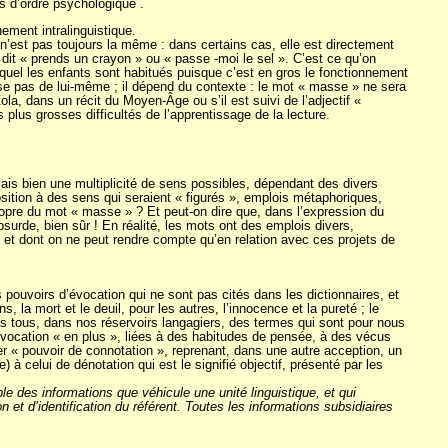
és d’ordre psychologique .
ment intralinguistique.
, n’est pas toujours la même : dans certains cas, elle est directement
it « prends un crayon » ou « passe -moi le sel ». C’est ce qu’on
uquel les enfants sont habitués puisque c’est en gros le fonctionnement
pose pas de lui-même ; il dépend du contexte : le mot « masse » ne sera
a, dans un récit du Moyen-Âge ou s’il est suivi de l’adjectif «
 plus grosses difficultés de l’apprentissage de la lecture.
mais bien une multiplicité de sens possibles, dépendant des divers
position à des sens qui seraient « figurés », emplois métaphoriques,
ropre du mot « masse » ? Et peut-on dire que, dans l’expression du
surde, bien sûr ! En réalité, les mots ont des emplois divers,
et dont on ne peut rendre compte qu’en relation avec ces projets de
 pouvoirs d’évocation qui ne sont pas cités dans les dictionnaires, et
, la mort et le deuil, pour les autres, l’innocence et la pureté ; le
ns tous, dans nos réservoirs langagiers, des termes qui sont pour nous
’évocation « en plus », liées à des habitudes de pensée, à des vécus
r « pouvoir de connotation », reprenant, dans une autre acception, un
 à celui de dénotation qui est le signifié objectif, présenté par les
le des informations que véhicule une unité linguistique, et qui
 et d’identification du référent. Toutes les informations subsidiaires