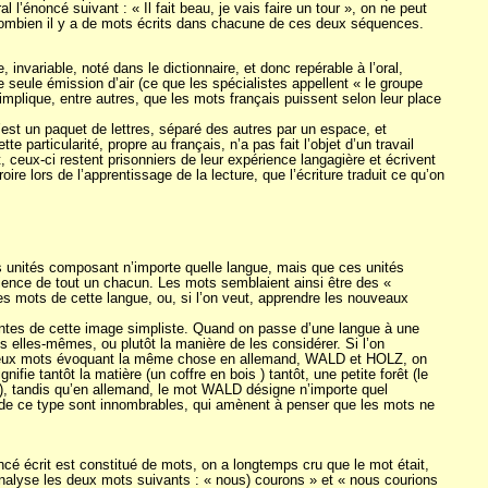
’énoncé suivant : « Il fait beau, je vais faire un tour », on ne peut
r combien il y a de mots écrits dans chacune de ces deux séquences.
nvariable, noté dans le dictionnaire, et donc repérable à l’oral,
seule émission d’air (ce que les spécialistes appellent « le groupe
 implique, entre autres, que les mots français puissent selon leur place
 c’est un paquet de lettres, séparé des autres par un espace, et
te particularité, propre au français, n’a pas fait l’objet d’un travail
, ceux-ci restent prisonniers de leur expérience langagière et écrivent
oire lors de l’apprentissage de la lecture, que l’écriture traduit ce qu’on
es unités composant n’importe quelle langue, mais que ces unités
érience de tout un chacun. Les mots semblaient ainsi être des «
es mots de cette langue, ou, si l’on veut, apprendre les nouveaux
rentes de cette image simpliste. Quand on passe d’une langue à une
elles-mêmes, ou plutôt la manière de les considérer. Si l’on
x deux mots évoquant la même chose en allemand, WALD et HOLZ, on
fie tantôt la matière (un coffre en bois ) tantôt, une petite forêt (le
), tandis qu’en allemand, le mot WALD désigne n’importe quel
s de ce type sont innombrables, qui amènent à penser que les mots ne
cé écrit est constitué de mots, on a longtemps cru que le mot était,
 analyse les deux mots suivants : « nous) courons » et « nous courions