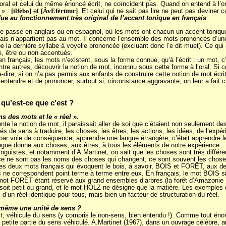
al et celui du même énoncé écrit, ne coïncident pas. Quand on entend à l’oral l
 » :
et
. Et celui qui ne sait pas lire ne peut pas devine
[ilfèbo]
[ÂvEfèrütur]
 due au fonctionnement très original de l’accent tonique en français
.
e passe en anglais ou en espagnol, où les mots ont chacun un accent tonique, i
çais n’appartient pas au mot. Il concerne l’ensemble des mots prononcés d’une 
pe la dernière syllabe à voyelle prononcée (excluant donc l’e dit muet). Ce qui
, être ou non accentués.
’en français, les mots n’existent, sous la forme connue, qu’à l’écrit : un mot,
ntre autres, découvrir la notion de mot, inconnu sous cette forme à l’oral. Si cet
-dire, si on n’a pas permis aux enfants de construire cette notion de mot écrit
d’entendre et de prononcer, surtout si, circonstance aggravante, on leur a fait cr
 qu’est-ce que c’est ?
ns des mots et le « réel ».
e la notion de mot, il paraissait aller de soi que c’étaient non seulement d
és de sens à traduire, les choses, les êtres, les actions, les idées, de l’exp
, par voie de conséquence, apprendre une langue étrangère, c’était apprendre l
ngue donne aux choses, aux êtres, à tous les éléments de notre expérience.
inguistes, et notamment d’A.Martinet, on sait que les choses sont très diffé
ce ne sont pas les noms des choses qui changent, ce sont souvent les choses 
les deux mots français qui évoquent le bois, à savoir, BOIS et FORÊT, au
s ne correspondent point terme à terme entre eux. En français, le mot BOIS signi
 mot FORÊT étant réservé aux grand ensembles d’arbres (la forêt d’Amazonie 
 soit petit ou grand, et le mot HOLZ ne désigne que la matière. Les exemple
 d’un réel identique pour tous, mais bien un facteur de structuration du réel.
 même une unité de sens ?
it, véhicule du sens (y compris le non-sens, bien entendu !). Comme tout énon
s petite partie du sens véhiculé. A.Martinet (1967), dans un ouvrage célèbre,