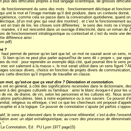
plus des difficultés propres à tout langage scientifique, de grosses difficult
 de fonctionnement du sens des mots : fonctionnement déïctique et fonctionne
qui unit le mot et l’image mentale qu’il doit produire, dans un contexte donné
expérience, comme cela se passe dans la conversation quotidienne, quand on d
éïctique, (d’un mot grec qui veut dire montrer) ; et c’est le fonctionnement a
n est en train de lire, les choses sont différentes : le sens des mots ne s’im
anière, s’il est rencontré dans un ouvrage d’électricité, dans un roman de Zol
ors de fonctionnement intralinguistique ou contextuel et c’est du reste une des
tte différence ainsi :
ion pdf)
ré ?
us haut permet de penser qu’en tant que tel, un mot ne saurait avoir un sens, 
. Si bien qu’on ne peut plus parler aujourd’hui de sens dit « propre », par op
es du mot : pour reprendre un exemple déjà cité, quel pourrait être le sens p
 mec est salement à la masse », le mot serait utilisé dans un sens figuré ? Ab
ges sociaux divers, choisis en fonction de projets divers de communication, 
 cette direction qu’il importe de travailler en classe.
n mot, qu’est-ce que ça veut dire ? Dénotation et connotation.
 ont en général, à côté des significations recensées dans le dictionnaire, des
nir à des groupes culturels ou familiaux : ainsi le blanc évoque-t-il pour les uns
 de vie, de drame, de vin, selon les personnes et les cultures etc. Nous avo
cations particulières, liées à notre expérience ou à nos savoirs. Ce pouvoir d
lial, religieux ou ethnique, c’est ce que les chercheurs ont proposé d’appele
sophie et à la logique. Ce pouvoir de connotation s’ajoute (et parfois s’oppose)
if, le sens qui intervient dans le mécanisme référentiel, c’est-à-dire l’ensemb
lation avec un objet extralinguistique, au cours des processus de dénomination
s."
n La Connotation, Ed . PU Lyon 1977 page15)