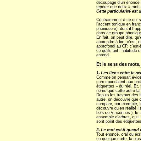
découpage d’un énoncé or
repérer que deux « mots
Cette particularité est
Contrairement à ce qui s
l’accent tonique en fran
phonique »), dont il frap
dans ce groupe phonique
En fait, on peut dire, qu
apprendre à lire, c’est, e
approfondi au CP, c’est-à
ce qu’ils ont l’habitude 
entend.
Et le sens des mots,
1- Les liens entre le se
Comme on pensait évident
correspondaient aux unit
étiquettes » du réel. Et
noms que cette autre la
Depuis les travaux des l
autre, on découvre que 
compare, par exemple, 
découvre qu’en réalité il
bois de Vincennes ), le
ensemble d’arbres, qu’il
sont point des étiquettes
2- Le mot est-il quand
Tout énoncé, oral ou écr
en quelque sorte, la plu