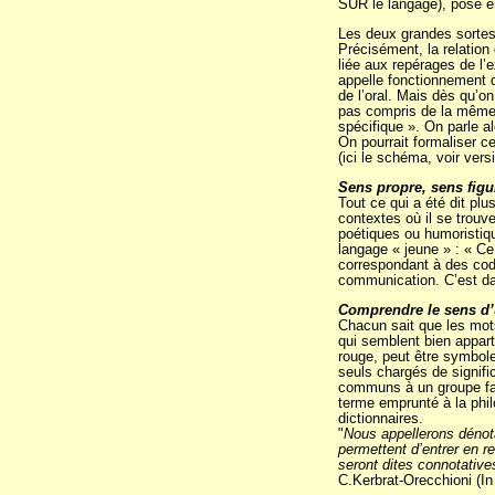
SUR le langage), pose en 
Les deux grandes sortes
Précisément, la relation 
liée aux repérages de l’
appelle fonctionnement d
de l’oral. Mais dès qu’o
pas compris de la même m
spécifique ». On parle al
On pourrait formaliser ce
(ici le schéma, voir vers
Sens propre, sens figu
Tout ce qui a été dit pl
contextes où il se trouve
poétiques ou humoristiqu
langage « jeune » : « Ce
correspondant à des coda
communication. C’est dans
Comprendre le sens d’u
Chacun sait que les mots
qui semblent bien apparte
rouge, peut être symbole
seuls chargés de signifi
communs à un groupe fami
terme emprunté à la philo
dictionnaires.
"
Nous appellerons dénotat
permettent d’entrer en re
seront dites connotative
C.Kerbrat-Orecchioni (I