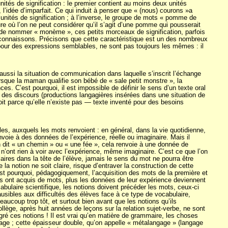
és de signification : le premier contient au moins deux unités
”, l’idée d’imparfait. Ce qui induit à penser que « (nous) courons »a
unités de signification ; à l’inverse, le groupe de mots « pomme de
re où l’on ne peut considérer qu’il s’agit d’une pomme qui pousserait
se de nommer « monème », ces petits morceaux de signification, parfois
e connaissons. Précisons que cette caractéristique est un des nombreux
, pour des expressions semblables, ne sont pas toujours les mêmes : il
aussi la situation de communication dans laquelle s’inscrit l’échange
rsque la maman qualifie son bébé de « sale petit monstre », la
s. C’est pourquoi, il est impossible de définir le sens d’un texte oral
r des discours (productions langagières insérées dans une situation de
oit parce qu’elle n’existe pas — texte inventé pour des besoins
es, auxquels les mots renvoient : en général, dans la vie quotidienne,
envoie à des données de l’expérience, réelle ou imaginaire. Mais il
’on dit « un chemin » ou « une fée », cela renvoie à une donnée de
 n’ont rien à voir avec l’expérience, même imaginaire. C’est ce que l’on
aires dans la tête de l’élève, jamais le sens du mot ne pourra être
a notion ne soit claire, risque d’entraver la construction de cette
’est pourquoi, pédagogiquement, l’acquisition des mots de la première et
ts ont acquis de mots, plus les données de leur expérience deviennent
abulaire scientifique, les notions doivent précéder les mots, ceux-ci
sibles aux difficultés des élèves face à ce type de vocabulaire,
coup trop tôt, et surtout bien avant que les notions qu’ils
ège, après huit années de leçons sur la relation sujet-verbe, ne sont
tégré ces notions ! Il est vrai qu’en matière de grammaire, les choses
ngage ; cette épaisseur double, qu’on appelle « métalangage » (langage