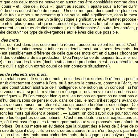
nt que ces deux mots ne peuvent en aucun cas être considérés comme des unit
 « courir » et l’idée de « nous » ; quant au second, il ajoute sous la forme du “i
 de sens qui est l’idée de présent. Un seul mot peut donc contenir plusieurs 
é de trois « mots » ne présente qu’une seule unité significative, dans la mesu
’est donc pas du tout une unité linguistique significative et A.Martinet propo
, parfois plus grands, et qui ne coïncident jamais avec le mot tel que nous l
urtent les auteurs de dictionnaires ; d’un dictionnaire à l’autre, les entrées
faire découvrir ce type de divergences aux élèves dès que possible.
n des mots.
el », ce n’est donc pas seulement le référent auquel renvoient les mots. C’est 
ées de la situation peuvent influer considérablement sur le sens des mots : lo
 est sensiblement différente de celle que ces mots ont en d’autres circonstance
 des conditions de sa production. D’où l’importance de toujours travailler su
 et non sur des textes (dont la situation de production n’est pas repérable, s
e qu’il s’agit d’un extrait coupé de son contexte situationnel).
es de référents des mots.
 en relation avec le sens des mots, celui des deux sortes de référents possibl
onstruit directement comme à l’oral ou à travers le contexte, comme à l’écrit, r
it une construction abstraite de l’intelligence, une notion ou un concept : si l
ou vécue, mais si je dis « verbe ou « énergie », cela renvoie à des notions qui
ntifiques ». Et l’on conçoit bien que si les notions en question ne sont pas cl
hui des raisons de penser que, dans ce cas, le mot, s’il est appris avant que l
fants se construisent un référent à eux qui occulte le référent scientifique. C
ne peut se faire de la même manière. Autant on peut dire que, plus les enfan
sont les mots qui aident à penser... — autant, on doit savoir que pour tout voc
me les étiquettes de ces notions . C’est sans doute une des explications plau
 où il est assuré que les termes grammaticaux sont proposés aux enfants beau
prises. On a pu mettre en évidence que la plupart des élèves de 3 ème de coll
dire de quoi il s’agit : ils en sont certes saturés, mais n’ont toujours pas in
les : on utilise des mots pour parler des mots, du langage pour analyser le la