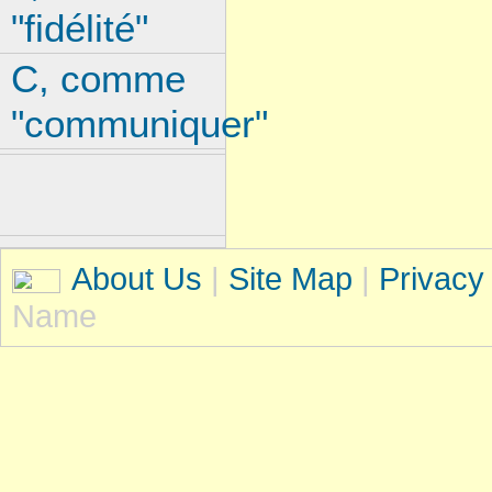
"fidélité"
C, comme
"communiquer"
About Us
|
Site Map
|
Privacy
Name