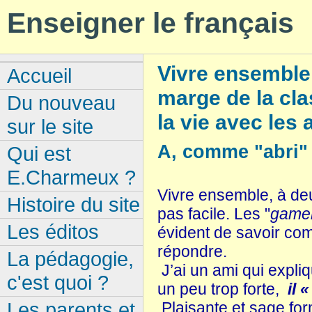
Enseigner le français
Vivre ensemble
Accueil
marge de la cla
Du nouveau
la vie avec les 
sur le site
A, comme "abri"
Qui est
E.Charmeux ?
Vivre ensemble, à deu
Histoire du site
pas facile. Les "
gamel
Les éditos
évident de savoir com
répondre.
La pédagogie,
J’ai un ami qui expli
c'est quoi ?
un peu trop forte,
il 
Les parents et
Plaisante et sage for