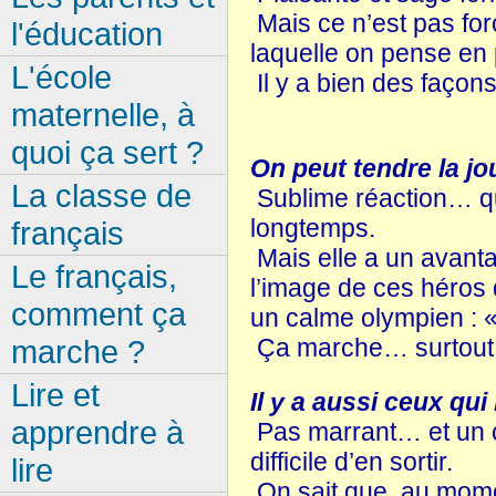
Mais ce n’est pas forc
l'éducation
laquelle on pense en 
L'école
Il y a bien des façon
maternelle, à
quoi ça sert ?
On peut tendre la j
La classe de
Sublime réaction… qui 
longtemps.
français
Mais elle a un avanta
Le français,
l’image de ces héros 
comment ça
un calme olympien : « 
Ça marche… surtout d
marche ?
Lire et
Il y a aussi ceux qui
apprendre à
Pas marrant… et un ch
difficile d’en sortir.
lire
On sait que, au moment