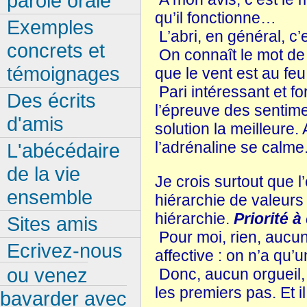
parole orale
qu’il fonctionne…
Exemples
L’abri, en général, c’e
concrets et
On connaît le mot de
témoignages
que le vent est au feu 
Pari intéressant et fo
Des écrits
l’épreuve des sentimen
d'amis
solution la meilleure.
l’adrénaline se calme.
L'abécédaire
de la vie
Je crois surtout que l
ensemble
hiérarchie de valeurs 
hiérarchie.
Priorité à
Sites amis
Pour moi, rien, aucun
Ecrivez-nous
affective : on n’a qu’u
ou venez
Donc, aucun orgueil, s
les premiers pas. Et 
bavarder avec