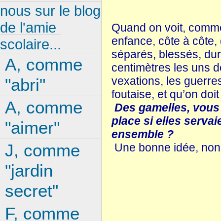
nous sur le blog
de l'amie
Quand on voit, comme 
enfance, côte à côte, 
scolaire...
séparés, blessés, dura
A, comme
centimètres les uns de
vexations, les guerre
"abri"
foutaise, et qu’on doit 
A, comme
Des gamelles, vous 
place si elles serva
"aimer"
ensemble ?
J, comme
Une bonne idée, non
"jardin
secret"
F, comme