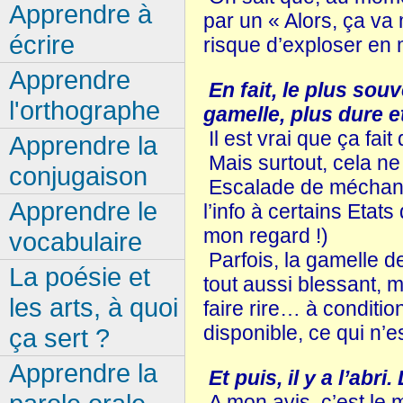
Apprendre à
par un « Alors, ça va
écrire
risque d’exploser en m
Apprendre
En fait, le plus sou
l'orthographe
gamelle, plus dure e
Il est vrai que ça fait
Apprendre la
Mais surtout, cela ne 
conjugaison
Escalade de méchance
Apprendre le
l’info à certains Eta
mon regard !)
vocabulaire
Parfois, la gamelle d
La poésie et
tout aussi blessant, 
les arts, à quoi
faire rire… à conditio
disponible, ce qui n’e
ça sert ?
Apprendre la
Et puis, il y a l’abri
A mon avis, c’est le m