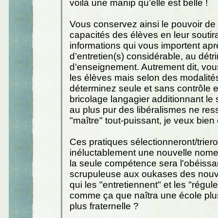
voilà une manip qu’elle est belle !
Vous conservez ainsi le pouvoir de 
capacités des élèves en leur soutira
informations qui vous importent ap
d’entretien(s) considérable, au dét
d’enseignement. Autrement dit, vou
les élèves mais selon des modalit
déterminez seule et sans contrôle ex
bricolage langagier additionnant le
au plus pur des libéralismes ne res
"maître" tout-puissant, je veux bien
Ces pratiques sélectionneront/triero
inéluctablement une nouvelle nome
la seule compétence sera l'obéiss
scrupuleuse aux oukases des nouv
qui les "entretiennent" et les "régule
comme ça que naîtra une école plus 
plus fraternelle ?