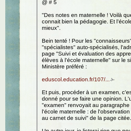
@ # 5
"Des notes en maternelle ! Voilà qu
connait bien la pédagogie. Et l’écol
mieux".
Bein tenté ! Pour les "connaisseurs"
"spécialistes" auto-spécialisés, l'ad
page "Suivi et évaluation des appr
élèves à l'école maternelle" sur le s
Ministère préféré :
eduscol.education.fr/107/...
Et puis, procéder à un examen, c'e
donné pour se faire une opinion. L
"examen" renvoyait au paragraphe 
l'école maternelle : de l'observatio
au carnet de suivi" de la page citée
Un autre jour, je listerai rien que po