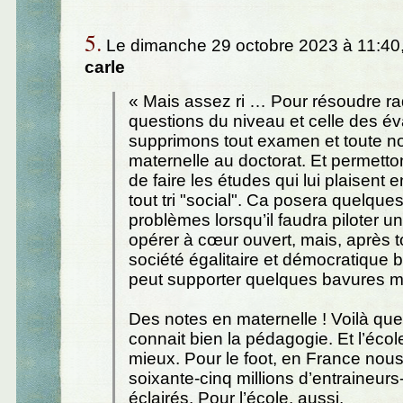
5.
Le dimanche 29 octobre 2023 à 11:40
carle
« Mais assez ri … Pour résoudre ra
questions du niveau et celle des év
supprimons tout examen et toute no
maternelle au doctorat. Et permett
de faire les études qui lui plaisent e
tout tri "social". Ca posera quelques
problèmes lorsqu’il faudra piloter u
opérer à cœur ouvert, mais, après t
société égalitaire et démocratique b
peut supporter quelques bavures ma
Des notes en maternelle ! Voilà que
connait bien la pédagogie. Et l’écol
mieux. Pour le foot, en France nou
soixante-cinq millions d’entraineur
éclairés. Pour l’école, aussi.