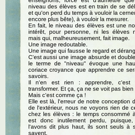
enseignons, force est d'admettre qu
niveau des élèves est en train de se déli
et qu'on perd du temps à vouloir la cerner
encore plus bête), à vouloir la mesurer.
En fait, le niveau des élèves est une no
intérêt, pour personne, ni les élèves n
mais qui, malheureusement, fait image.
Une image redoutable.
Une image qui fausse le regard et déran
C'est aussi une image absurde et doubl
le terme de "niveau" évoque une haut
coriace croyance que apprendre ce sera
savoirs.
Il n'en est rien : apprendre, c'est
transformer. Et ça, ça ne se voit pas bien 
Mais c'est comme ça !
Elle est là, l'erreur de notre conception d
de l'extérieur, nous ne voyons rien de 
chez les élèves : le temps consommé à 
est donc inutilement perdu, puisqu
l'avons dit plus haut, ils sont seuls à s
savent.