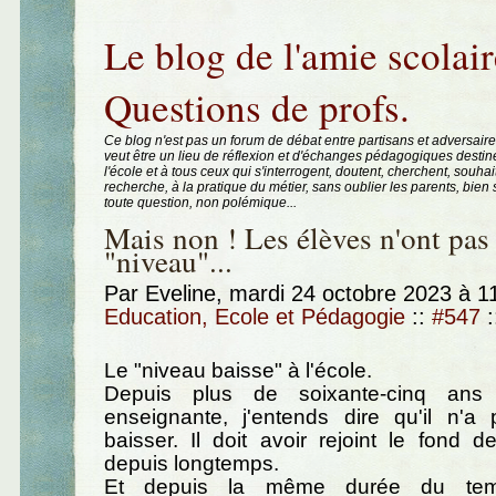
Aller au contenu
|
Aller au menu
|
Aller à la recherche
Le blog de l'amie scolair
Questions de profs.
Ce blog n'est pas un forum de débat entre partisans et adversaire
veut être un lieu de réflexion et d'échanges pédagogiques destin
l'école et à tous ceux qui s'interrogent, doutent, cherchent, souhai
recherche, à la pratique du métier, sans oublier les parents, bie
toute question, non polémique...
Mais non ! Les élèves n'ont pas
"niveau"...
Par Eveline, mardi 24 octobre 2023 à 
Education, Ecole et Pédagogie
::
#547
:
Le "niveau baisse" à l'école.
Depuis plus de soixante-cinq ans
enseignante, j'entends dire qu'il n'
baisser. Il doit avoir rejoint le fond
depuis longtemps.
Et depuis la même durée du tem