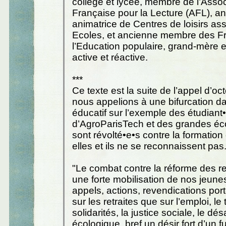
collège et lycée, membre de l’Assoc
Française pour la Lecture (AFL), 
animatrice de Centres de loisirs as
Ecoles, et ancienne membre des F
l’Education populaire, grand-mère e
active et réactive.
***
Ce texte est la suite de l’appel d’o
nous appelions à une bifurcation d
éducatif sur l’exemple des étudiant
d’AgroParisTech et des grandes éc
sont révolté•e•s contre la formation
elles et ils ne se reconnaissent pas
"Le combat contre la réforme des re
une forte mobilisation de nos jeune
appels, actions, revendications por
sur les retraites que sur l’emploi, le t
solidarités, la justice sociale, le dés
écologique, bref un désir fort d’un f