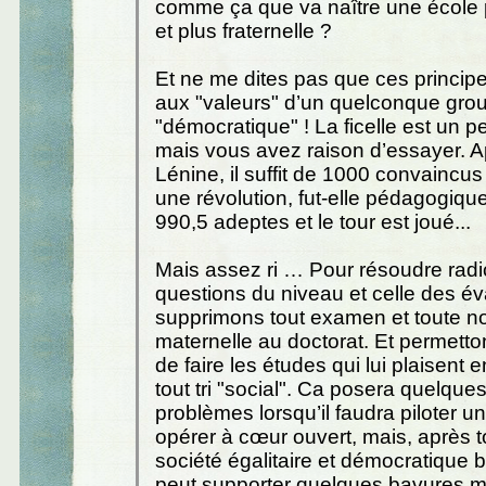
comme ça que va naître une école p
et plus fraternelle ?
Et ne me dites pas que ces princip
aux "valeurs" d’un quelconque gro
"démocratique" ! La ficelle est un p
mais vous avez raison d’essayer. Ap
Lénine, il suffit de 1000 convaincus
une révolution, fut-elle pédagogiqu
990,5 adeptes et le tour est joué...
Mais assez ri … Pour résoudre radi
questions du niveau et celle des év
supprimons tout examen et toute no
maternelle au doctorat. Et permett
de faire les études qui lui plaisent e
tout tri "social". Ca posera quelques
problèmes lorsqu’il faudra piloter u
opérer à cœur ouvert, mais, après t
société égalitaire et démocratique b
peut supporter quelques bavures ma