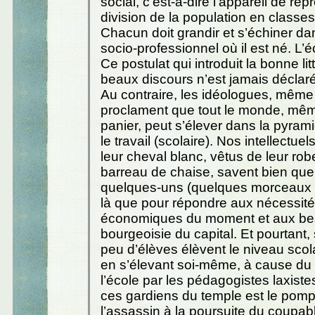
social, c’est-à-dire l’appareil de rep
division de la population en classes
Chacun doit grandir et s’échiner dan
socio-professionnel où il est né. L’éc
Ce postulat qui introduit la bonne lit
beaux discours n’est jamais déclaré
Au contraire, les idéologues, même
proclament que tout le monde, mêm
panier, peut s’élever dans la pyram
le travail (scolaire). Nos intellectu
leur cheval blanc, vêtus de leur rob
barreau de chaise, savent bien que 
quelques-uns (quelques morceaux c
là que pour répondre aux nécessit
économiques du moment et aux bes
bourgeoisie du capital. Et pourtant, 
peu d’élèves élèvent le niveau scol
en s’élevant soi-même, à cause du
l’école par les pédagogistes laxist
ces gardiens du temple est le pom
l’assassin à la poursuite du coupable