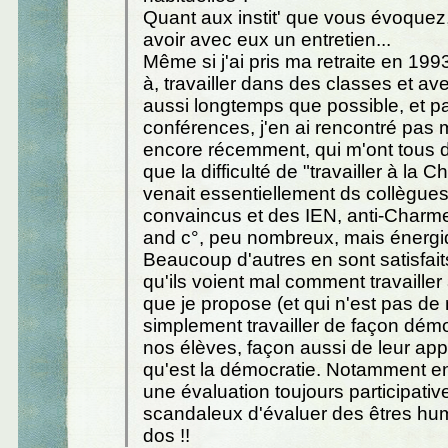
Quant aux instit' que vous évoquez,
avoir avec eux un entretien...
Même si j'ai pris ma retraite en 1993
à, travailler dans des classes et avec
aussi longtemps que possible, et pa
conférences, j'en ai rencontré pas m
encore récemment, qui m'ont tous di
que la difficulté de "travailler à la 
venait essentiellement ds collègue
convaincus et des IEN, anti-Charm
and c°, peu nombreux, mais énergi
Beaucoup d'autres en sont satisfaits
qu'ils voient mal comment travailler
que je propose (et qui n'est pas de m
simplement travailler de façon dém
nos élèves, façon aussi de leur ap
qu'est la démocratie. Notamment en
une évaluation toujours participative 
scandaleux d'évaluer des êtres hu
dos !!