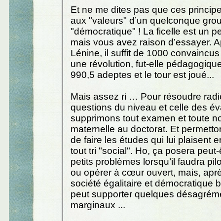
Et ne me dites pas que ces princip
aux "valeurs" d’un quelconque gro
"démocratique" ! La ficelle est un p
mais vous avez raison d’essayer. Ap
Lénine, il suffit de 1000 convaincus
une révolution, fut-elle pédagogiqu
990,5 adeptes et le tour est joué...
Mais assez ri … Pour résoudre radi
questions du niveau et celle des év
supprimons tout examen et toute no
maternelle au doctorat. Et permett
de faire les études qui lui plaisent e
tout tri "social". Ho, ça posera peut
petits problèmes lorsqu’il faudra pil
ou opérer à cœur ouvert, mais, aprè
société égalitaire et démocratique b
peut supporter quelques désagrém
marginaux ...