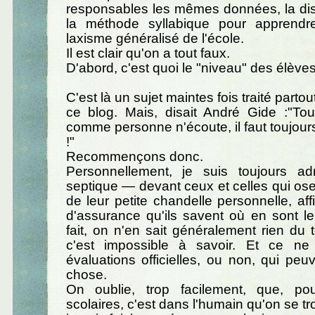
responsables les mêmes données, la disp
la méthode syllabique pour apprendre
laxisme généralisé de l'école.
Il est clair qu'on a tout faux.
D'abord, c'est quoi le "niveau" des élève
C'est là un sujet maintes fois traité partou
ce blog. Mais, disait André Gide :"Tou
comme personne n'écoute, il faut toujo
!"
Recommençons donc.
Personnellement, je suis toujours a
septique — devant ceux et celles qui osen
de leur petite chandelle personnelle, aff
d'assurance qu'ils savent où en sont l
fait, on n'en sait généralement rien du 
c'est impossible à savoir. Et ce ne
évaluations officielles, ou non, qui peuv
chose.
On oublie, trop facilement, que, po
scolaires, c'est dans l'humain qu'on se tr