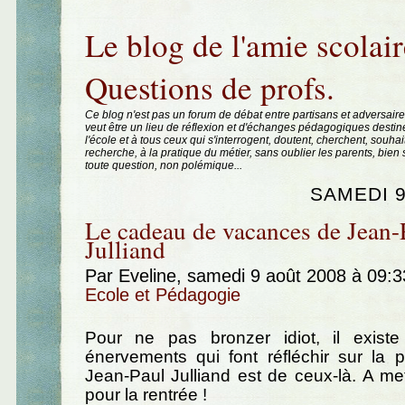
Aller au contenu
|
Aller au menu
|
Aller à la recherche
Le blog de l'amie scolair
Questions de profs.
Ce blog n'est pas un forum de débat entre partisans et adversaire
veut être un lieu de réflexion et d'échanges pédagogiques destin
l'école et à tous ceux qui s'interrogent, doutent, cherchent, souhai
recherche, à la pratique du métier, sans oublier les parents, bie
toute question, non polémique...
SAMEDI 9
Le cadeau de vacances de Jean-
Julliand
Par Eveline, samedi 9 août 2008 à 09:
Ecole et Pédagogie
Pour ne pas bronzer idiot, il existe
énervements qui font réfléchir sur la 
Jean-Paul Julliand est de ceux-là. A me
pour la rentrée !