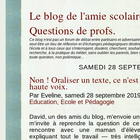
Aller au contenu
|
Aller au menu
|
Aller à la recherche
Le blog de l'amie scolair
Questions de profs.
Ce blog n'est pas un forum de débat entre partisans et adversaire
veut être un lieu de réflexion et d'échanges pédagogiques destin
l'école et à tous ceux qui s'interrogent, doutent, cherchent, souhai
recherche, à la pratique du métier, sans oublier les parents, bie
toute question, non polémique...
SAMEDI 28 SEPT
Non ! Oraliser un texte, ce n'est 
haute voix.
Par Eveline, samedi 28 septembre 201
Education, Ecole et Pédagogie
David, un des amis du blog, m'envoie u
m'invite à reprendre la question de ce 
rencontre avec une maman d'élève
expliquant tout le travail — très intell