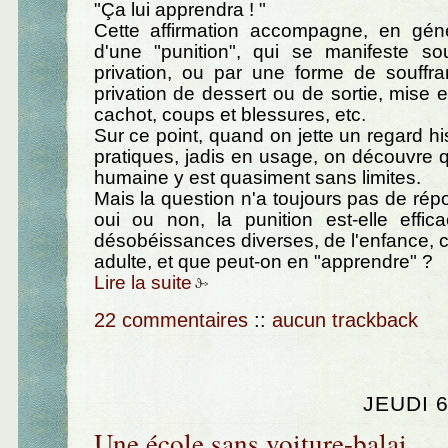
"Ça lui apprendra ! "
Cette affirmation accompagne, en géné
d'une "punition", qui se manifeste s
privation, ou par une forme de souffr
privation de dessert ou de sortie, mise 
cachot, coups et blessures, etc.
Sur ce point, quand on jette un regard hi
pratiques, jadis en usage, on découvre qu
humaine y est quasiment sans limites.
Mais la question n'a toujours pas de répo
oui ou non, la punition est-elle effic
désobéissances diverses, de l'enfance,
adulte, et que peut-on en "apprendre" ?
Lire la suite
22 commentaires
::
aucun trackback
JEUDI 6
Une école sans voiture-balai...