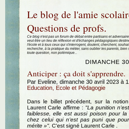
Aller au contenu
|
Aller au menu
|
Aller à la recherche
Le blog de l'amie scolair
Questions de profs.
Ce blog n'est pas un forum de débat entre partisans et adversaire
veut être un lieu de réflexion et d'échanges pédagogiques destin
l'école et à tous ceux qui s'interrogent, doutent, cherchent, souhai
recherche, à la pratique du métier, sans oublier les parents, bie
toute question, non polémique...
DIMANCHE 30
Anticiper : ça doit s'apprendre.
Par Eveline, dimanche 30 avril 2023 à 
Education, Ecole et Pédagogie
Dans le billet précédent, sur la notion
Laurent Carle affirme :
"La punition n’e
faiblesse, elle est aussi poison pour l
chez celui qui n’est pas puni que pour
mérite »".
C'est signé Laurent Carle .